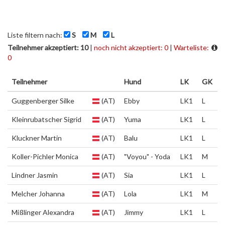
Liste filtern nach:
S
M
L
Teilnehmer akzeptiert: 10
|
noch nicht akzeptiert: 0
|
Warteliste:
0
Teilnehmer
Hund
LK
GK
Guggenberger Silke
(AT)
Ebby
LK1
L
Kleinrubatscher Sigrid
(AT)
Yuma
LK1
L
Kluckner Martin
(AT)
Balu
LK1
L
Koller-Pichler Monica
(AT)
"Voyou" - Yoda
LK1
M
Lindner Jasmin
(AT)
Sia
LK1
L
Melcher Johanna
(AT)
Lola
LK1
M
Mißlinger Alexandra
(AT)
Jimmy
LK1
L