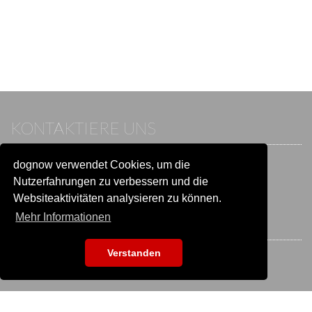
KONTAKTIERE UNS
dognow verwendet Cookies, um die
Wenn du bereits einen Account hast, melde dich bitte an.
Sonst besuche unser Hilfe- und Kontaktcenter:
Nutzerfahrungen zu verbessern und die
Zu
Hilfe und Kontakt
wechseln
Websiteaktivitäten analysieren zu können.
Mehr Informationen
BLEIB IN VERBINDUNG
Verstanden
EVENTSUCHE