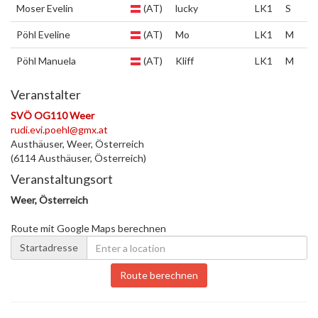
Moser Evelin
(AT)
lucky
LK1
S
Pöhl Eveline
(AT)
Mo
LK1
M
Pöhl Manuela
(AT)
Kliff
LK1
M
Veranstalter
SVÖ OG110 Weer
rudi.evi.poehl@gmx.at
Austhäuser, Weer, Österreich
(6114 Austhäuser, Österreich)
Veranstaltungsort
Weer, Österreich
Route mit Google Maps berechnen
Startadresse
Route berechnen