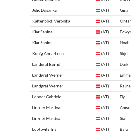
Jelic Dusanka
(AT)
Gina
Kaltenböck Veronika
(AT)
Ontar
Klar Sabine
(AT)
Eowy
Klar Sabine
(AT)
Noah
König Anna-Lena
(AT)
Skjel
Landgraf Bernd
(AT)
Dark
Landgraf Werner
(AT)
Emma
Landgraf Werner
(AT)
Raijna
Lehner Gabriele
(AT)
Fly
Linzner Martina
(AT)
Amse
Linzner Martina
(AT)
Sia
Luptovits Iris
(AT)
Balu