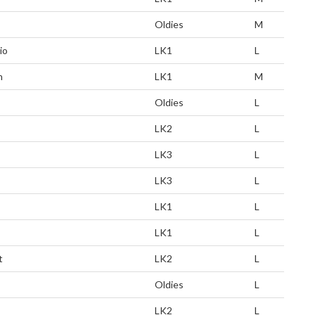
Oldies
M
io
LK1
L
n
LK1
M
Oldies
L
LK2
L
LK3
L
LK3
L
LK1
L
LK1
L
t
LK2
L
Oldies
L
LK2
L