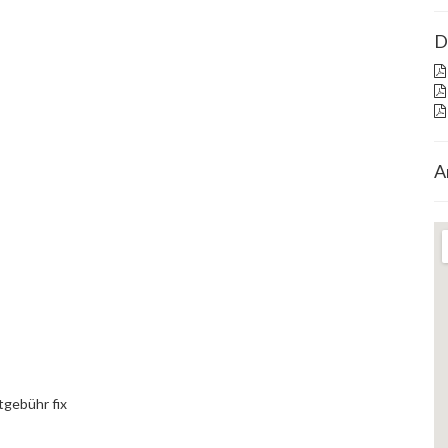
D
A
tgebühr fix