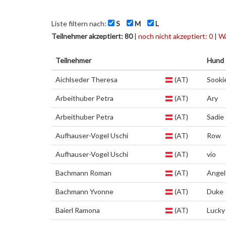
Liste filtern nach:
S
M
L
Teilnehmer akzeptiert: 80
|
noch nicht akzeptiert: 0
|
Wa
Teilnehmer
Hund
Aichlseder Theresa
(AT)
Sooki
Arbeithuber Petra
(AT)
Ary
Arbeithuber Petra
(AT)
Sadie
Aufhauser-Vogel Uschi
(AT)
Row
Aufhauser-Vogel Uschi
(AT)
vio
Bachmann Roman
(AT)
Angel
Bachmann Yvonne
(AT)
Duke
Baierl Ramona
(AT)
Lucky