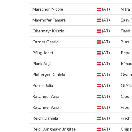
Marschon Nicole
(AT)
Nitra
Mayrhofer Tamara
(AT)
Easy 
Obermayr Kristin
(AT)
Flash
Ortner Gerald
(AT)
Buzz
Pflug Josef
(AT)
Pepe
Plank Anja
(AT)
Kimar
Ploberger Daniela
(AT)
Gwen
Purrer Julia
(AT)
GIAN
Ratzinger Anja
(AT)
Cleo
Ratzinger Anja
(AT)
Filou
Reichl Daniela
(AT)
Finch
Reidl-Jungmayr Brigitte
(AT)
Chips