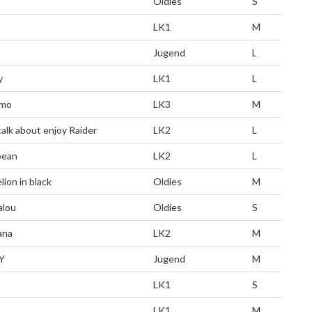
Oldies
S
LK1
M
Jugend
L
y
LK1
L
imo
LK3
M
talk about enjoy Raider
LK2
L
bean
LK2
L
ion in black
Oldies
M
alou
Oldies
S
ana
LK2
M
Y
Jugend
M
LK1
S
LK1
M