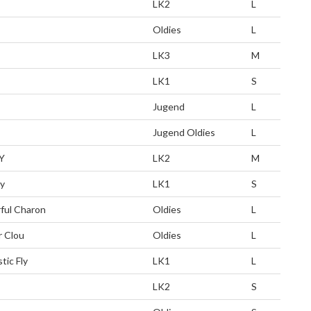
LK2
L
Oldies
L
LK3
M
LK1
S
Jugend
L
Jugend Oldies
L
Y
LK2
M
ny
LK1
S
ful Charon
Oldies
L
r Clou
Oldies
L
tic Fly
LK1
L
LK2
S