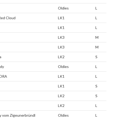
Oldies
L
Red Cloud
LK1
L
LK1
L
LK3
M
LK3
M
a
LK2
S
dy
Oldies
L
DRA
LK1
L
LK1
S
LK2
S
LK2
L
y vom Zigeunerbründl
Oldies
L