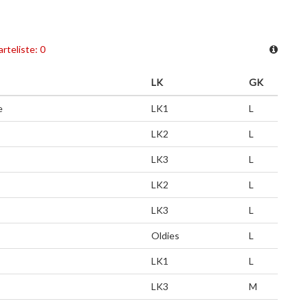
rteliste: 0
LK
GK
e
LK1
L
LK2
L
LK3
L
LK2
L
LK3
L
Oldies
L
LK1
L
LK3
M