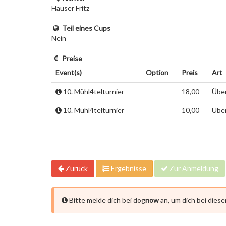
Hauser Fritz
Teil eines Cups
Nein
Preise
Event(s)
Option
Preis
Art
10. Mühl4telturnier
18,00
Über
10. Mühl4telturnier
10,00
Über
Zurück
Ergebnisse
Zur Anmeldung
Bitte melde dich bei dog
now
an, um dich bei dies