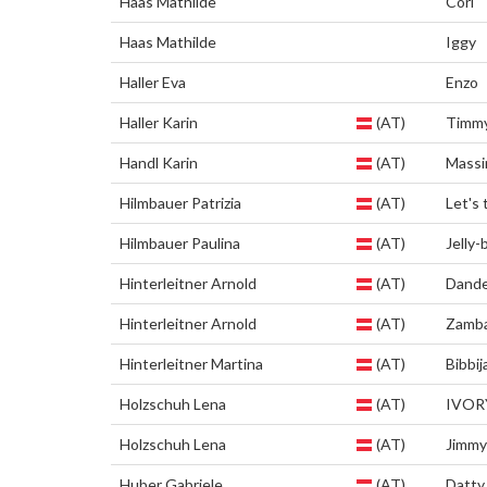
Haas Mathilde
Cori
Haas Mathilde
Iggy
Haller Eva
Enzo
Haller Karin
(AT)
Timm
Handl Karin
(AT)
Mass
Hilmbauer Patrizia
(AT)
Let's 
Hilmbauer Paulina
(AT)
Jelly-
Hinterleitner Arnold
(AT)
Dandel
Hinterleitner Arnold
(AT)
Zamb
Hinterleitner Martina
(AT)
Bibbij
Holzschuh Lena
(AT)
IVOR
Holzschuh Lena
(AT)
Jimmy
Huber Gabriele
(AT)
Datty