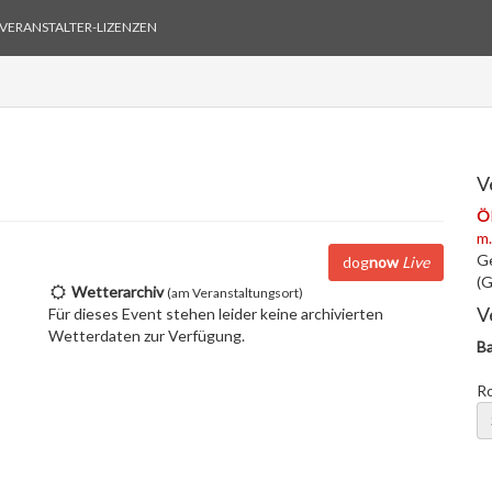
VERANSTALTER-LIZENZEN
V
Ö
m.
G
dog
now
Live
(G
Wetterarchiv
(am Veranstaltungsort)
V
Für dieses Event stehen leider keine archivierten
Wetterdaten zur Verfügung.
Ba
R