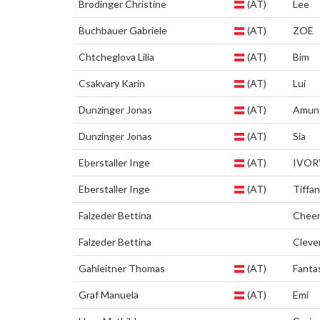
Brodinger Christine
(AT)
Lee
Buchbauer Gabriele
(AT)
ZOE
Chtcheglova Lilia
(AT)
Bim
Csakvary Karin
(AT)
Lui
Dunzinger Jonas
(AT)
Amun
Dunzinger Jonas
(AT)
Sia
Eberstaller Inge
(AT)
IVOR
Eberstaller Inge
(AT)
Tiffa
Falzeder Bettina
Cheer
Falzeder Bettina
Cleve
Gahleitner Thomas
(AT)
Fantas
Graf Manuela
(AT)
Emi