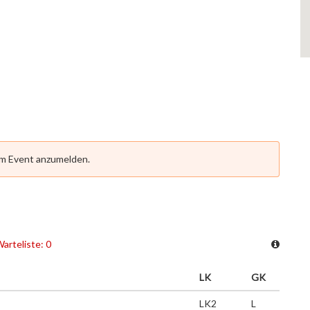
em Event anzumelden.
arteliste: 0
LK
GK
LK2
L