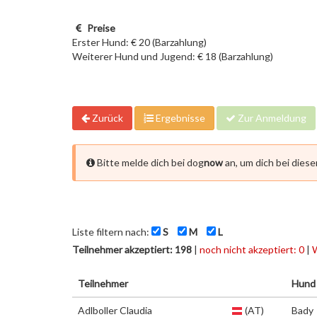
Preise
Erster Hund: € 20 (Barzahlung)
Weiterer Hund und Jugend: € 18 (Barzahlung)
Zurück
Ergebnisse
Zur Anmeldung
Bitte melde dich bei dog
now
an, um dich bei dies
Liste filtern nach:
S
M
L
Teilnehmer akzeptiert: 198
|
noch nicht akzeptiert: 0
|
W
Teilnehmer
Hund
Adlboller Claudia
(AT)
Bady