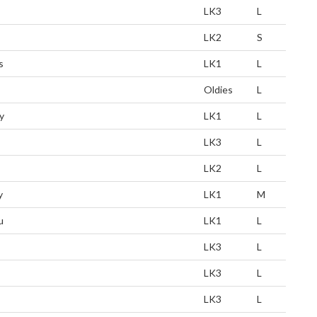
LK3
L
LK2
S
s
LK1
L
Oldies
L
y
LK1
L
LK3
L
LK2
L
y
LK1
M
u
LK1
L
LK3
L
LK3
L
LK3
L