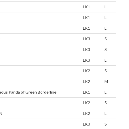
LK1
L
LK1
L
LK1
L
y
LK3
S
LK3
S
LK3
L
LK2
S
LK2
M
ous Panda of Green Borderline
LK1
L
LK2
S
N
LK2
L
LK3
S