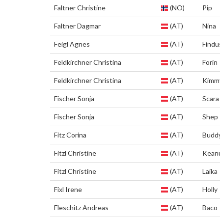
Faltner Christine
(NO)
Pip
Faltner Dagmar
(AT)
Nina
Feigl Agnes
(AT)
Findu
Feldkirchner Christina
(AT)
Forin
Feldkirchner Christina
(AT)
Kimm
Fischer Sonja
(AT)
Scara
Fischer Sonja
(AT)
Shep
Fitz Corina
(AT)
Budd
Fitzl Christine
(AT)
Kean
Fitzl Christine
(AT)
Laika
Fixl Irene
(AT)
Holly
Fleschitz Andreas
(AT)
Baco