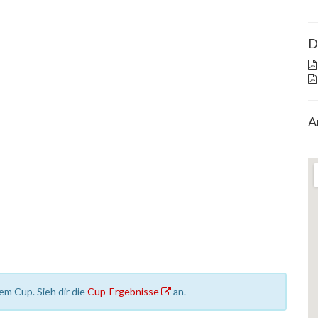
D
A
em Cup. Sieh dir die
Cup-Ergebnisse
an.