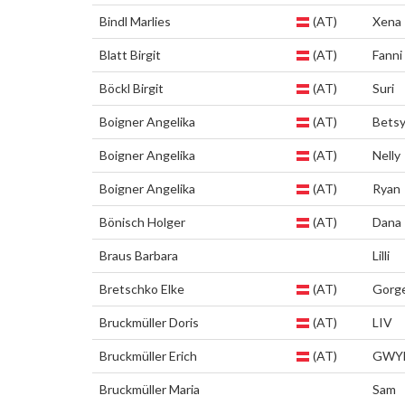
Bindl Marlies
(AT)
Xena
Blatt Birgit
(AT)
Fanni
Böckl Birgit
(AT)
Suri
Boigner Angelika
(AT)
Bets
Boigner Angelika
(AT)
Nelly
Boigner Angelika
(AT)
Ryan
Bönisch Holger
(AT)
Dana
Braus Barbara
Lilli
Bretschko Elke
(AT)
Gorge
Bruckmüller Doris
(AT)
LIV
Bruckmüller Erich
(AT)
GWY
Bruckmüller Maria
Sam