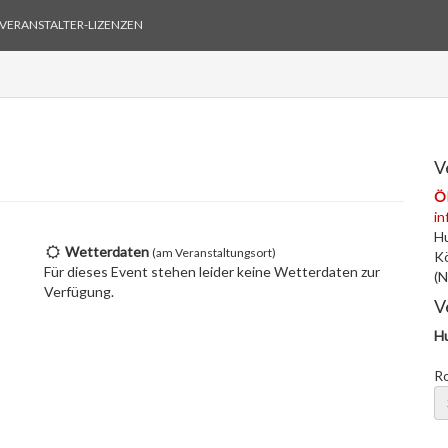
VERANSTALTER-LIZENZEN
V
Ö
in
H
Wetterdaten
(am Veranstaltungsort)
Kö
Für dieses Event stehen leider keine Wetterdaten zur
(N
Verfügung.
V
H
R