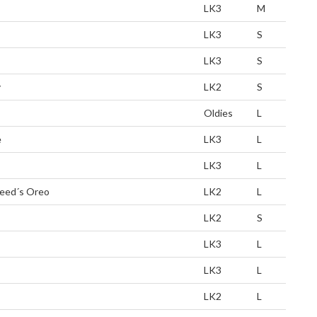
LK3
M
LK3
S
LK3
S
y
LK2
S
Oldies
L
e
LK3
L
LK3
L
eed´s Oreo
LK2
L
LK2
S
LK3
L
LK3
L
LK2
L