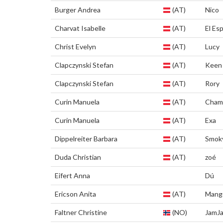
Burger Andrea
(AT)
Nico
Charvat Isabelle
(AT)
El Es
Christ Evelyn
(AT)
Lucy
Clapczynski Stefan
(AT)
Keen
Clapczynski Stefan
(AT)
Rory
Curin Manuela
(AT)
Cham
Curin Manuela
(AT)
Exa
Dippelreiter Barbara
(AT)
Smok
Duda Christian
(AT)
zoé
Eifert Anna
Dú
Ericson Anita
(AT)
Mang
Faltner Christine
(NO)
JamJ