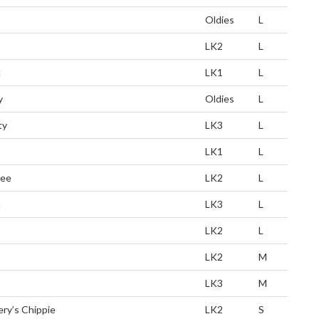
Oldies
L
LK2
L
c
LK1
L
y
Oldies
L
ty
LK3
L
LK1
L
ee
LK2
L
a
LK3
L
LK2
L
LK2
M
LK3
M
ry’s Chippie
LK2
S