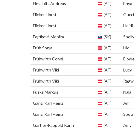
Fleschitz Andreas
(AT)
Enya
Flicker Horst
(AT)
Gucci
Flicker Horst
(AT)
Heidi
Fojtíková Monika
(SK)
Shell
Früh Sonja
(AT)
Lilo
Frühwirth Conni
(AT)
Elodi
Frühwirth Viki
(AT)
Lucy
Frühwirth Viki
(AT)
Ragw
Fuska Markus
(AT)
Nala
Ganzi Karl Heinz
(AT)
Ami
Ganzi Karl Heinz
(AT)
Spoti
Gartler-Rappold Karin
(AT)
Amy