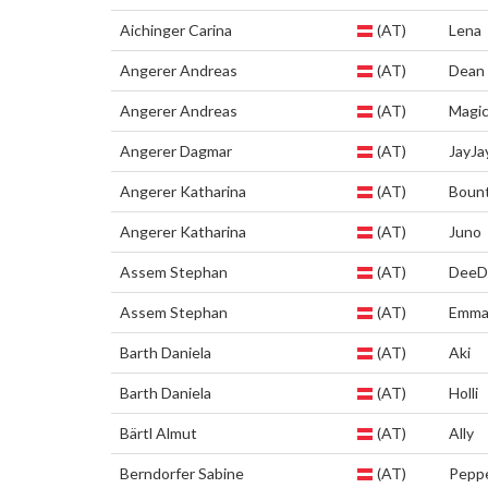
Aichinger Carina
(AT)
Lena
Angerer Andreas
(AT)
Dean
Angerer Andreas
(AT)
Magi
Angerer Dagmar
(AT)
JayJa
Angerer Katharina
(AT)
Boun
Angerer Katharina
(AT)
Juno
Assem Stephan
(AT)
DeeD
Assem Stephan
(AT)
Emm
Barth Daniela
(AT)
Aki
Barth Daniela
(AT)
Holli
Bärtl Almut
(AT)
Ally
Berndorfer Sabine
(AT)
Peppe