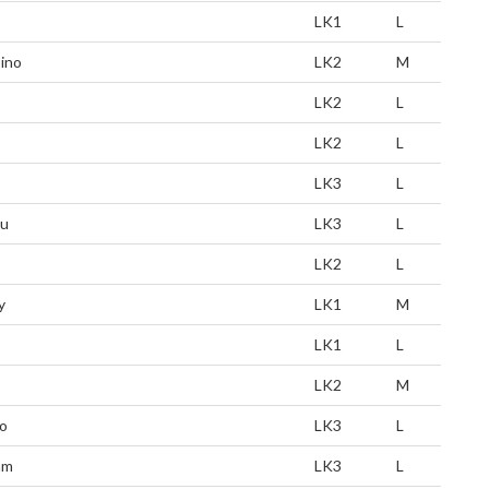
LK1
L
pino
LK2
M
LK2
L
LK2
L
LK3
L
u
LK3
L
LK2
L
y
LK1
M
LK1
L
LK2
M
o
LK3
L
am
LK3
L