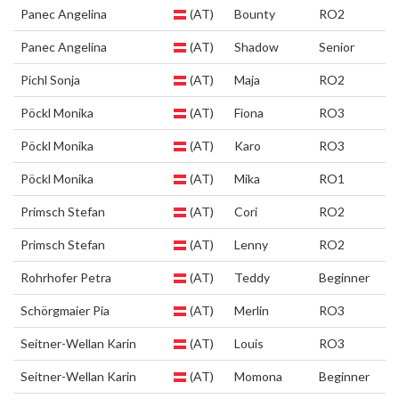
Panec Angelina
(AT)
Bounty
RO2
Panec Angelina
(AT)
Shadow
Senior
Pichl Sonja
(AT)
Maja
RO2
Pöckl Monika
(AT)
Fiona
RO3
Pöckl Monika
(AT)
Karo
RO3
Pöckl Monika
(AT)
Mika
RO1
Primsch Stefan
(AT)
Cori
RO2
Primsch Stefan
(AT)
Lenny
RO2
Rohrhofer Petra
(AT)
Teddy
Beginner
Schörgmaier Pia
(AT)
Merlin
RO3
Seitner-Wellan Karin
(AT)
Louis
RO3
Seitner-Wellan Karin
(AT)
Momona
Beginner