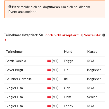
Bitte melde dich bei dog
now
an, um dich bei diesem
Event anzumelden.
Teilnehmer akzeptiert: 50
|
noch nicht akzeptiert: 0
|
Warteliste:
0
Teilnehmer
Hund
Klasse
Barth Daniela
(AT)
Frigga
RO3
Bayer Birgit
(AT)
Lio
Beginner
Beutner Cornelia
(AT)
Iki
Beginner
Biegler Lisa
(AT)
Cori
RO3
Biegler Lisa
(AT)
Finix
Senior
Biegler Lisa
(AT)
Lenny
RO3