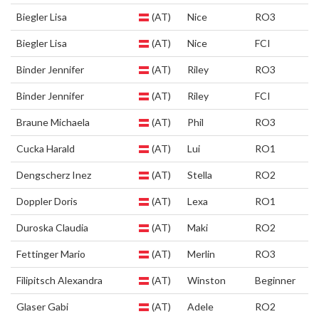
Biegler Lisa
(AT)
Nice
RO3
Biegler Lisa
(AT)
Nice
FCI
Binder Jennifer
(AT)
Riley
RO3
Binder Jennifer
(AT)
Riley
FCI
Braune Michaela
(AT)
Phil
RO3
Cucka Harald
(AT)
Lui
RO1
Dengscherz Inez
(AT)
Stella
RO2
Doppler Doris
(AT)
Lexa
RO1
Duroska Claudia
(AT)
Maki
RO2
Fettinger Mario
(AT)
Merlin
RO3
Filipitsch Alexandra
(AT)
Winston
Beginner
Glaser Gabi
(AT)
Adele
RO2