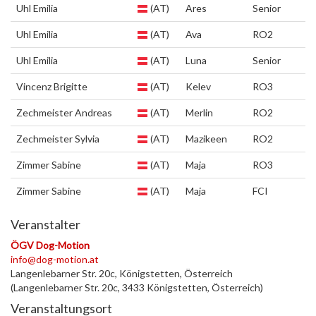
Uhl Emilia
(AT)
Ares
Senior
Uhl Emilia
(AT)
Ava
RO2
Uhl Emilia
(AT)
Luna
Senior
Vincenz Brigitte
(AT)
Kelev
RO3
Zechmeister Andreas
(AT)
Merlin
RO2
Zechmeister Sylvia
(AT)
Mazikeen
RO2
Zimmer Sabine
(AT)
Maja
RO3
Zimmer Sabine
(AT)
Maja
FCI
Veranstalter
ÖGV Dog-Motion
info@dog-motion.at
Langenlebarner Str. 20c, Königstetten, Österreich
(Langenlebarner Str. 20c, 3433 Königstetten, Österreich)
Veranstaltungsort