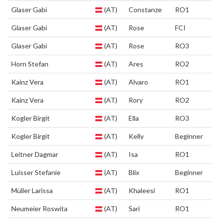
Glaser Gabi
(AT)
Constanze
RO1
Glaser Gabi
(AT)
Rose
FCI
Glaser Gabi
(AT)
Rose
RO3
Horn Stefan
(AT)
Ares
RO2
Kainz Vera
(AT)
Alvaro
RO1
Kainz Vera
(AT)
Rory
RO2
Kogler Birgit
(AT)
Ella
RO3
Kogler Birgit
(AT)
Kelly
Beginner
Leitner Dagmar
(AT)
Isa
RO1
Luisser Stefanie
(AT)
Blix
Beginner
Müller Larissa
(AT)
Khaleesi
RO1
Neumeier Roswita
(AT)
Sari
RO1