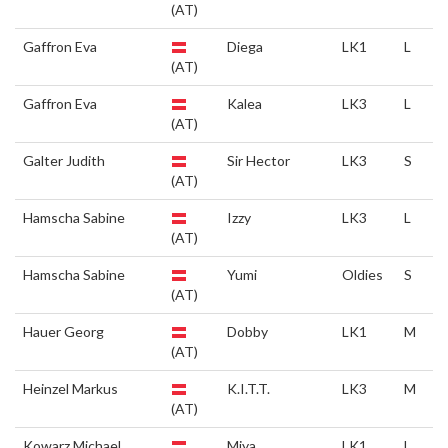
(AT)
Gaffron Eva
Diega
LK1
L
(AT)
Gaffron Eva
Kalea
LK3
L
(AT)
Galter Judith
Sir Hector
LK3
S
(AT)
Hamscha Sabine
Izzy
LK3
L
(AT)
Hamscha Sabine
Yumi
Oldies
S
(AT)
Hauer Georg
Dobby
LK1
M
(AT)
Heinzel Markus
K.I.T.T.
LK3
M
(AT)
Kowarz Michael
Miya
LK1
L