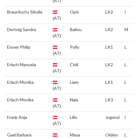
(AT)
Braunfuchs Sibylle
Opti
LK2
I
(AT)
Dertnig Sandra
Ballou
LK2
M
(AT)
Eisner Philip
Polly
LK1
L
(AT)
Erlach Manuela
Chili
LK2
L
(AT)
Erlach Monika
Liam
LK1
L
(AT)
Erlach Monika
Nala
LK3
L
(AT)
Frank Anja
Lillo
Jugend
I
(AT)
Gaal Barbara
Maya
Oldies
L