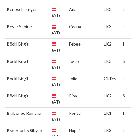
Benesch Jürgen
Aria
LK3
L
(AT)
Beyer Sabine
Ceana
LK3
L
(AT)
Böckl Birgit
Febee
LK2
I
(AT)
Böckl Birgit
Jo-Jo
LK3
S
(AT)
Böckl Birgit
Jolie
Oldies
L
(AT)
Böckl Birgit
Pina
LK2
S
(AT)
Brabenec Romana
Ponte
LK1
I
(AT)
Braunfuchs Sibylle
Napsi
LK3
L