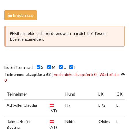
Ergebnisse
Bitte melde dich bei dog
now
an, um dich bei diesem
Event anzumelden.
Liste filtern nach:
S
M
L
I
Teilnehmer akzeptiert: 63
|
noch nicht akzeptiert: 0
|
Warteliste:
0
Teilnehmer
Hund
LK
GK
Adlboller Claudia
Fly
LK2
L
(AT)
Balmetzhofer
Nikita
Oldies
L
Bettina
(AT)