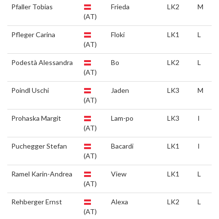
Pfaller Tobias
Frieda
LK2
M
(AT)
Pfleger Carina
Floki
LK1
L
(AT)
Podestà Alessandra
Bo
LK2
L
(AT)
Poindl Uschi
Jaden
LK3
M
(AT)
Prohaska Margit
Lam-po
LK3
I
(AT)
Puchegger Stefan
Bacardi
LK1
I
(AT)
Ramel Karin-Andrea
View
LK1
L
(AT)
Rehberger Ernst
Alexa
LK2
L
(AT)