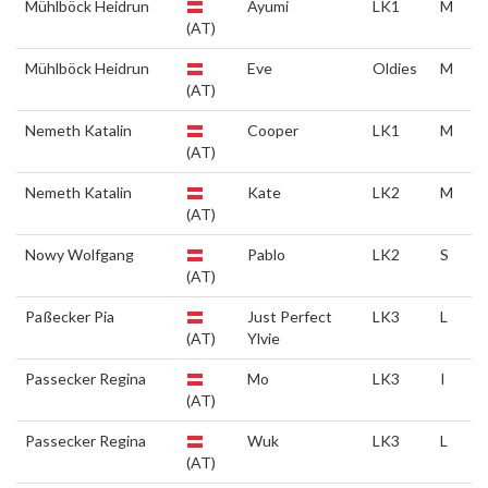
Mühlböck Heidrun
Ayumi
LK1
M
(AT)
Mühlböck Heidrun
Eve
Oldies
M
(AT)
Nemeth Katalin
Cooper
LK1
M
(AT)
Nemeth Katalin
Kate
LK2
M
(AT)
Nowy Wolfgang
Pablo
LK2
S
(AT)
Paßecker Pia
Just Perfect
LK3
L
(AT)
Ylvie
Passecker Regina
Mo
LK3
I
(AT)
Passecker Regina
Wuk
LK3
L
(AT)