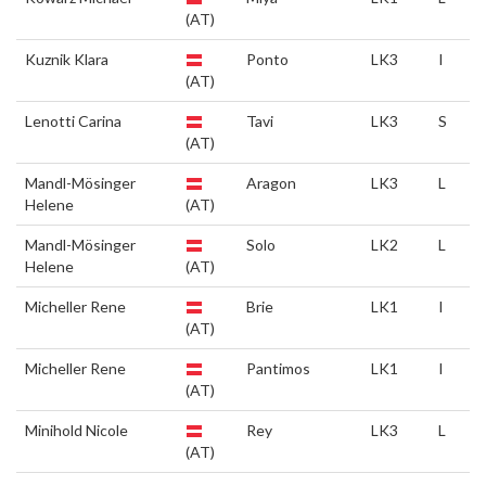
(AT)
Kuznik Klara
Ponto
LK3
I
(AT)
Lenotti Carina
Tavi
LK3
S
(AT)
Mandl-Mösinger
Aragon
LK3
L
Helene
(AT)
Mandl-Mösinger
Solo
LK2
L
Helene
(AT)
Micheller Rene
Brie
LK1
I
(AT)
Micheller Rene
Pantimos
LK1
I
(AT)
Minihold Nicole
Rey
LK3
L
(AT)