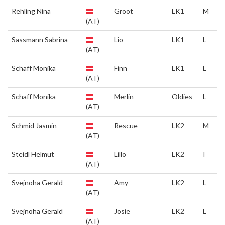
Rehling Nina
Groot
LK1
M
(AT)
Sassmann Sabrina
Lio
LK1
L
(AT)
Schaff Monika
Finn
LK1
L
(AT)
Schaff Monika
Merlin
Oldies
L
(AT)
Schmid Jasmin
Rescue
LK2
M
(AT)
Steidl Helmut
Lillo
LK2
I
(AT)
Svejnoha Gerald
Amy
LK2
L
(AT)
Svejnoha Gerald
Josie
LK2
L
(AT)