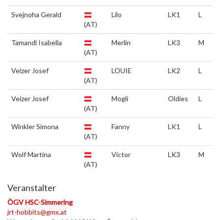
Svejnoha Gerald
Lilo
LK1
L
(AT)
Tamandl Isabella
Merlin
LK3
M
(AT)
Veizer Josef
LOUIE
LK2
L
(AT)
Veizer Josef
Mogli
Oldies
L
(AT)
Winkler Simona
Fanny
LK1
L
(AT)
Wolf Martina
Victor
LK3
M
(AT)
Veranstalter
ÖGV HSC-Simmering
jrt-hobbits@gmx.at