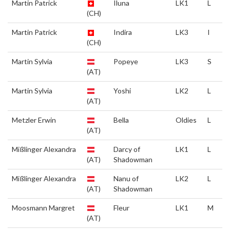
Martin Patrick
Iluna
LK1
L
(CH)
Martin Patrick
Indira
LK3
I
(CH)
Martin Sylvia
Popeye
LK3
S
(AT)
Martin Sylvia
Yoshi
LK2
L
(AT)
Metzler Erwin
Bella
Oldies
L
(AT)
Mißlinger Alexandra
Darcy of
LK1
L
(AT)
Shadowman
Mißlinger Alexandra
Nanu of
LK2
L
(AT)
Shadowman
Moosmann Margret
Fleur
LK1
M
(AT)