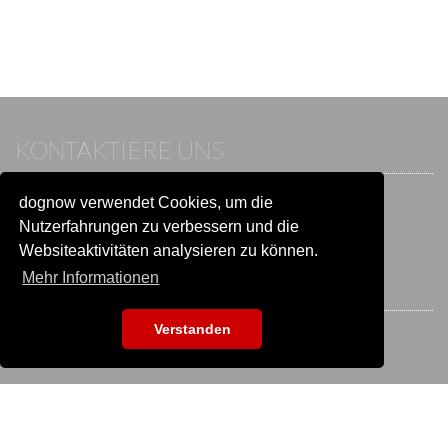
KONTAKTIERE UNS
dognow verwendet Cookies, um die
Wenn du bereits einen Account hast, melde dich bitte an.
Sonst besuche unser Hilfe- und Kontaktcenter:
Nutzerfahrungen zu verbessern und die
Zu
Hilfe und Kontakt
wechseln
Websiteaktivitäten analysieren zu können.
Mehr Informationen
BLEIB IN VERBINDUNG
Verstanden
EVENTSUCHE