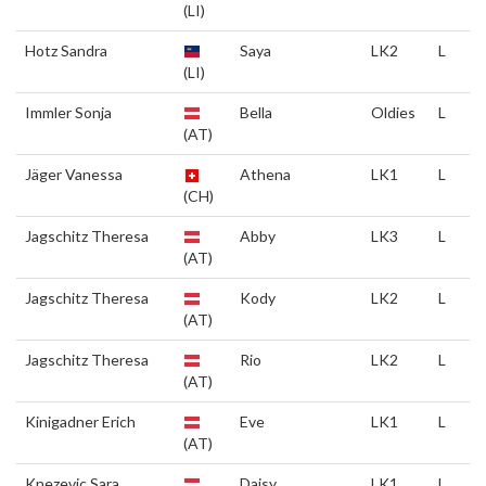
(LI)
Hotz Sandra
Saya
LK2
L
(LI)
Immler Sonja
Bella
Oldies
L
(AT)
Jäger Vanessa
Athena
LK1
L
(CH)
Jagschitz Theresa
Abby
LK3
L
(AT)
Jagschitz Theresa
Kody
LK2
L
(AT)
Jagschitz Theresa
Rio
LK2
L
(AT)
Kinigadner Erich
Eve
LK1
L
(AT)
Knezevic Sara
Daisy
LK1
L