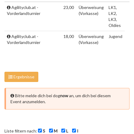
Agilityclub.at -
23,00
Überweisung
LK1,
Vorderlandturnier
(Vorkasse)
LK2,
LK3,
Oldies
Agilityclub.at -
18,00
Überweisung
Jugend
Vorderlandturnier
(Vorkasse)
Ergebnisse
Bitte melde dich bei dog
now
an, um dich bei diesem
Event anzumelden.
Liste filtern nach:
S
M
L
I