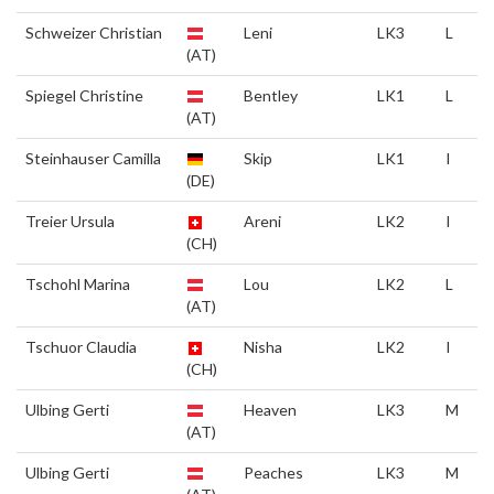
Schweizer Christian
Leni
LK3
L
(AT)
Spiegel Christine
Bentley
LK1
L
(AT)
Steinhauser Camilla
Skip
LK1
I
(DE)
Treier Ursula
Areni
LK2
I
(CH)
Tschohl Marina
Lou
LK2
L
(AT)
Tschuor Claudia
Nisha
LK2
I
(CH)
Ulbing Gerti
Heaven
LK3
M
(AT)
Ulbing Gerti
Peaches
LK3
M