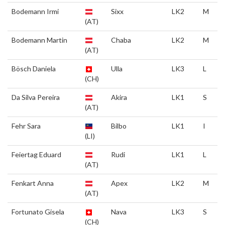
Bodemann Irmi
Sixx
LK2
M
(AT)
Bodemann Martin
Chaba
LK2
M
(AT)
Bösch Daniela
Ulla
LK3
L
(CH)
Da Silva Pereira
Akira
LK1
S
(AT)
Fehr Sara
Bilbo
LK1
I
(LI)
Feiertag Eduard
Rudi
LK1
L
(AT)
Fenkart Anna
Apex
LK2
M
(AT)
Fortunato Gisela
Nava
LK3
S
(CH)