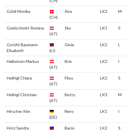
(CH)
Göldi Monika
Aira
LK3
M
(CH)
Goldschmitt Romina
Sky
LK1
S
(AT)
Gstöhl-Baumann
Gioia
LK2
L
Elisabeth
(LI)
Halbeisen Markus
Bria
LK2
I
(AT)
Hellrigl Chiara
Filou
LK2
S
(AT)
Hellrigl Christian
Betty
LK3
M
(AT)
Hirscher Kim
Nero
LK1
I
(DE)
Hotz Sandra
Bacio
LK2
S