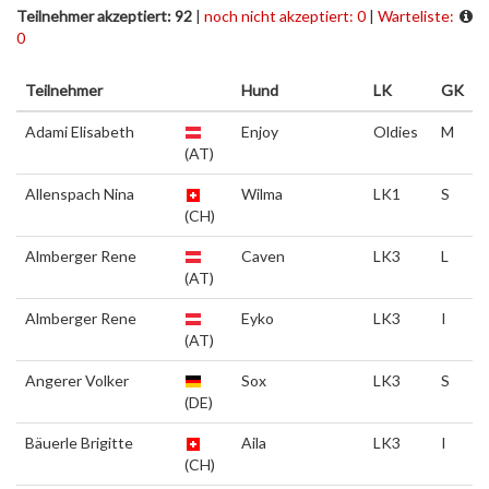
Teilnehmer akzeptiert: 92
|
noch nicht akzeptiert: 0
|
Warteliste:
0
Teilnehmer
Hund
LK
GK
Adami Elisabeth
Enjoy
Oldies
M
(AT)
Allenspach Nina
Wilma
LK1
S
(CH)
Almberger Rene
Caven
LK3
L
(AT)
Almberger Rene
Eyko
LK3
I
(AT)
Angerer Volker
Sox
LK3
S
(DE)
Bäuerle Brigitte
Aila
LK3
I
(CH)