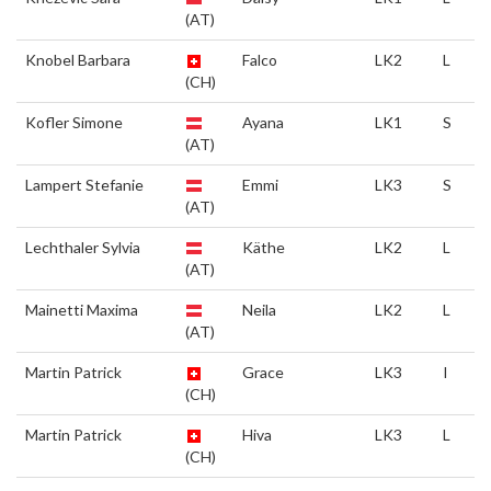
(AT)
Knobel Barbara
Falco
LK2
L
(CH)
Kofler Simone
Ayana
LK1
S
(AT)
Lampert Stefanie
Emmi
LK3
S
(AT)
Lechthaler Sylvia
Käthe
LK2
L
(AT)
Mainetti Maxima
Neila
LK2
L
(AT)
Martin Patrick
Grace
LK3
I
(CH)
Martin Patrick
Hiva
LK3
L
(CH)