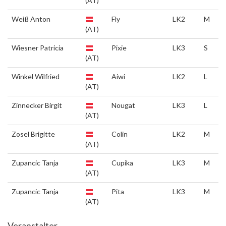
(AT)
Weiß Anton
Fly
LK2
M
(AT)
Wiesner Patricia
Pixie
LK3
S
(AT)
Winkel Wilfried
Aiwi
LK2
L
(AT)
Zinnecker Birgit
Nougat
LK3
L
(AT)
Zosel Brigitte
Colin
LK2
M
(AT)
Zupancic Tanja
Cupika
LK3
M
(AT)
Zupancic Tanja
Pita
LK3
M
(AT)
Veranstalter