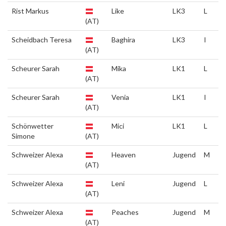
Rist Markus
Like
LK3
L
(AT)
Scheidbach Teresa
Baghira
LK3
I
(AT)
Scheurer Sarah
Mika
LK1
L
(AT)
Scheurer Sarah
Venia
LK1
I
(AT)
Schönwetter
Mici
LK1
L
Simone
(AT)
Schweizer Alexa
Heaven
Jugend
M
(AT)
Schweizer Alexa
Leni
Jugend
L
(AT)
Schweizer Alexa
Peaches
Jugend
M
(AT)