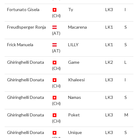
Fortunato Gisela
Ty
LK3
I
(CH)
Freudlsperger Ronja
Macarena
LK1
S
(AT)
Frick Manuela
LILLY
LK1
S
(AT)
Ghiringhelli Donata
Game
LK2
L
(CH)
Ghiringhelli Donata
Khaleesi
LK3
I
(CH)
Ghiringhelli Donata
Namas
LK3
S
(CH)
Ghiringhelli Donata
Poket
LK3
M
(CH)
Ghiringhelli Donata
Unique
LK3
S