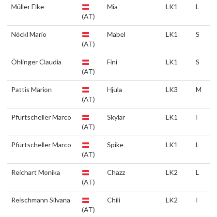
Müller Elke
Mia
LK1
L
(AT)
Nöckl Mario
Mabel
LK1
S
(AT)
Öhlinger Claudia
Fini
LK1
S
(AT)
Pattis Marion
Hjula
LK3
M
(AT)
Pfurtscheller Marco
Skylar
LK1
I
(AT)
Pfurtscheller Marco
Spike
LK1
L
(AT)
Reichart Monika
Chazz
LK2
L
(AT)
Reischmann Silvana
Chili
LK2
I
(AT)