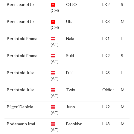
Beer Jeanette
OttO
LK2
S
(CH)
Beer Jeanette
Uba
LK3
M
(CH)
Berchtold Emma
Nala
LK1
L
(AT)
Berchtold Emma
Suki
LK2
S
(AT)
Berchtold Julia
Fuli
LK3
L
(AT)
Berchtold Julia
Twix
Oldies
M
(AT)
Bilgeri Daniela
Juno
LK2
M
(AT)
Bodemann Irmi
Brooklyn
LK3
M
(AT)