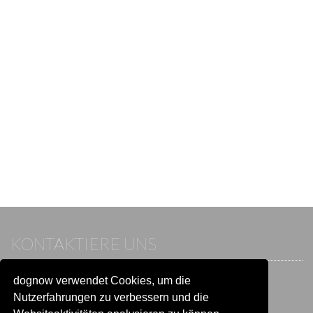
KONTAKTIERE UNS
dognow verwendet Cookies, um die
Wenn du bereits einen Account hast, melde dich bitte an.
Sonst besuche unser Hilfe- und Kontaktcenter:
Nutzerfahrungen zu verbessern und die
Zu
Hilfe und Kontakt
wechseln