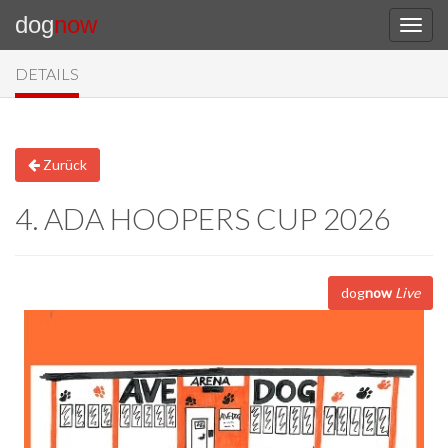
dog
now
DETAILS
Zurück
4. ADA HOOPERS CUP 2026
dog
now
Live