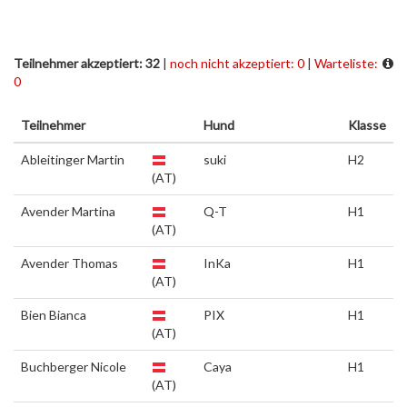
Teilnehmer akzeptiert: 32
|
noch nicht akzeptiert: 0
|
Warteliste:
0
Teilnehmer
Hund
Klasse
Ableitinger Martin
suki
H2
(AT)
Avender Martina
Q-T
H1
(AT)
Avender Thomas
InKa
H1
(AT)
Bien Bianca
PIX
H1
(AT)
Buchberger Nicole
Caya
H1
(AT)