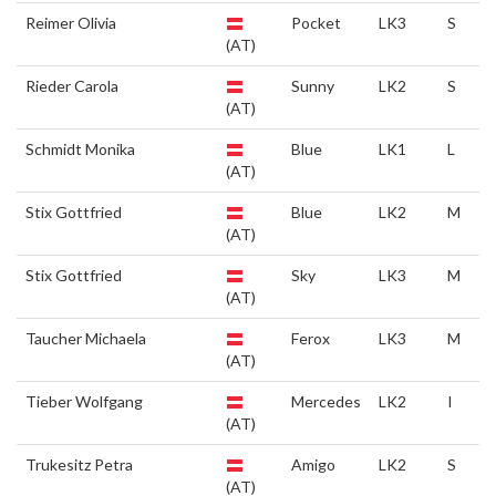
Reimer Olivia
Pocket
LK3
S
(AT)
Rieder Carola
Sunny
LK2
S
(AT)
Schmidt Monika
Blue
LK1
L
(AT)
Stix Gottfried
Blue
LK2
M
(AT)
Stix Gottfried
Sky
LK3
M
(AT)
Taucher Michaela
Ferox
LK3
M
(AT)
Tieber Wolfgang
Mercedes
LK2
I
(AT)
Trukesitz Petra
Amigo
LK2
S
(AT)