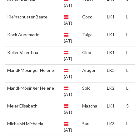
(AT)
Kleinschuster Beate
Coco
LK1
L
(AT)
Köck Annemarie
Taiga
LK1
L
(AT)
Koller Valentina
Cleo
LK1
L
(AT)
Mandl-Mösinger Helene
Aragon
LK3
L
(AT)
Mandl-Mösinger Helene
Solo
LK2
L
(AT)
Meier Elisabeth
Mascha
LK1
S
(AT)
Michalski Michaela
Sari
LK3
L
(AT)