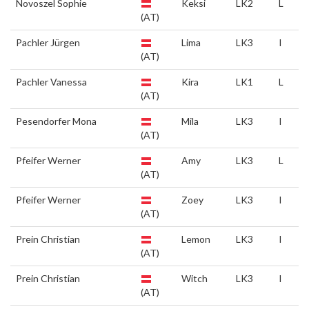
Novoszel Sophie
Keksi
LK2
L
(AT)
Pachler Jürgen
Lima
LK3
I
(AT)
Pachler Vanessa
Kira
LK1
L
(AT)
Pesendorfer Mona
Mila
LK3
I
(AT)
Pfeifer Werner
Amy
LK3
L
(AT)
Pfeifer Werner
Zoey
LK3
I
(AT)
Prein Christian
Lemon
LK3
I
(AT)
Prein Christian
Witch
LK3
I
(AT)