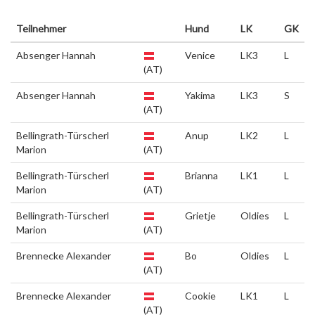
Teilnehmer
Hund
LK
GK
Absenger Hannah
Venice
LK3
L
(AT)
Absenger Hannah
Yakima
LK3
S
(AT)
Bellingrath-Türscherl
Anup
LK2
L
Marion
(AT)
Bellingrath-Türscherl
Brianna
LK1
L
Marion
(AT)
Bellingrath-Türscherl
Grietje
Oldies
L
Marion
(AT)
Brennecke Alexander
Bo
Oldies
L
(AT)
Brennecke Alexander
Cookie
LK1
L
(AT)