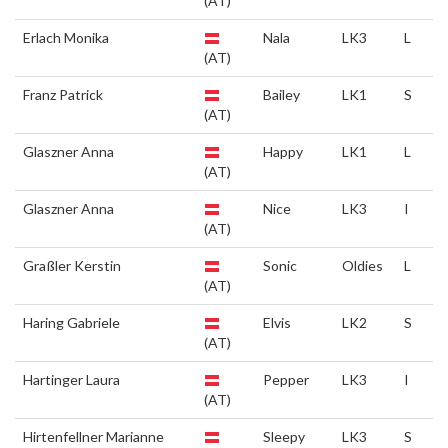
(AT)
Erlach Monika
Nala
LK3
L
(AT)
Franz Patrick
Bailey
LK1
S
(AT)
Glaszner Anna
Happy
LK1
L
(AT)
Glaszner Anna
Nice
LK3
I
(AT)
Graßler Kerstin
Sonic
Oldies
L
(AT)
Haring Gabriele
Elvis
LK2
S
(AT)
Hartinger Laura
Pepper
LK3
I
(AT)
Hirtenfellner Marianne
Sleepy
LK3
S