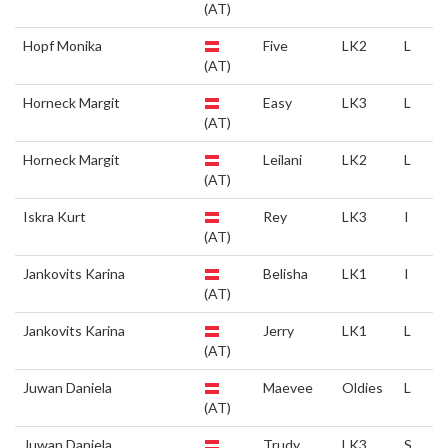
(AT)
Hopf Monika
Five
LK2
L
(AT)
Horneck Margit
Easy
LK3
L
(AT)
Horneck Margit
Leilani
LK2
L
(AT)
Iskra Kurt
Rey
LK3
I
(AT)
Jankovits Karina
Belisha
LK1
I
(AT)
Jankovits Karina
Jerry
LK1
L
(AT)
Juwan Daniela
Maevee
Oldies
L
(AT)
Juwan Daniela
Trudy
LK3
S