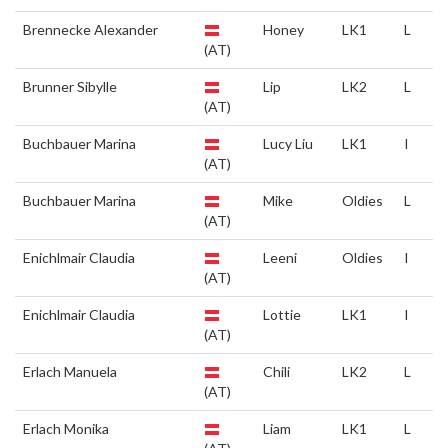
Brennecke Alexander
Honey
LK1
L
(AT)
Brunner Sibylle
Lip
LK2
L
(AT)
Buchbauer Marina
Lucy Liu
LK1
I
(AT)
Buchbauer Marina
Mike
Oldies
L
(AT)
Enichlmair Claudia
Leeni
Oldies
I
(AT)
Enichlmair Claudia
Lottie
LK1
I
(AT)
Erlach Manuela
Chili
LK2
L
(AT)
Erlach Monika
Liam
LK1
L