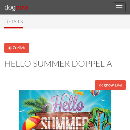
dog
now
DETAILS
Zurück
HELLO SUMMER DOPPEL A
dog
now
Live