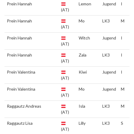
Prein Hannah
Lemon
Jugend
I
(AT)
Prein Hannah
Mo
LK3
M
(AT)
Prein Hannah
Witch
Jugend
I
(AT)
Prein Hannah
Zala
LK3
I
(AT)
Prein Valentina
Kiwi
Jugend
I
(AT)
Prein Valentina
Mo
Jugend
M
(AT)
Raggautz Andreas
Isla
LK3
M
(AT)
Raggautz Lisa
Lilly
LK3
S
(AT)