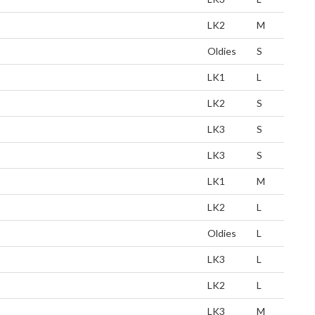
LK2
M
Oldies
S
LK1
L
LK2
S
LK3
S
LK3
S
LK1
M
LK2
L
Oldies
L
LK3
L
LK2
L
LK3
M