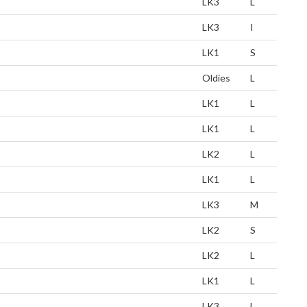
LK3
L
LK3
I
LK1
S
Oldies
L
LK1
L
LK1
L
LK2
L
LK1
L
LK3
M
LK2
S
LK2
L
LK1
L
LK3
L