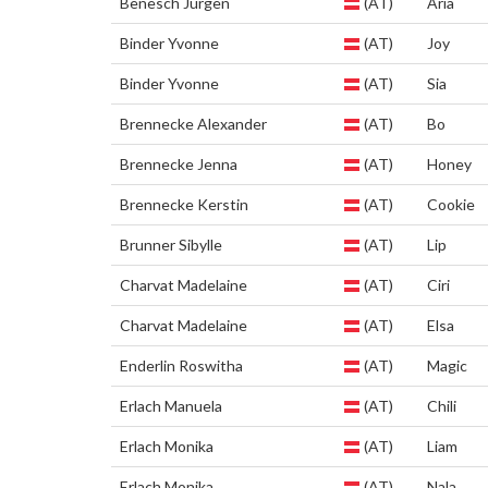
Benesch Jürgen
(AT)
Aria
Binder Yvonne
(AT)
Joy
Binder Yvonne
(AT)
Sia
Brennecke Alexander
(AT)
Bo
Brennecke Jenna
(AT)
Honey
Brennecke Kerstin
(AT)
Cookie
Brunner Sibylle
(AT)
Lip
Charvat Madelaine
(AT)
Ciri
Charvat Madelaine
(AT)
Elsa
Enderlin Roswitha
(AT)
Magic
Erlach Manuela
(AT)
Chili
Erlach Monika
(AT)
Liam
Erlach Monika
(AT)
Nala