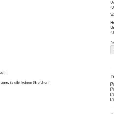
Un
(U
V
Hu
Un
(U
R
uch !
D
rtung. Es gibt keinen Streicher !