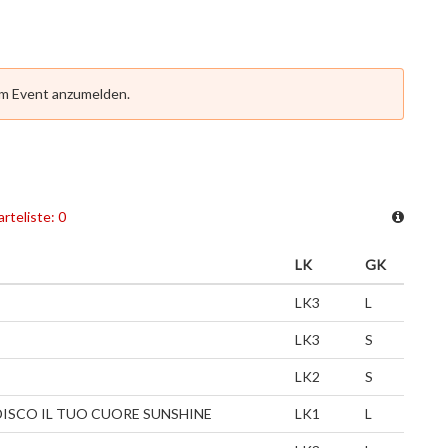
em Event anzumelden.
rteliste: 0
LK
GK
LK3
L
LK3
S
LK2
S
ISCO IL TUO CUORE SUNSHINE
LK1
L