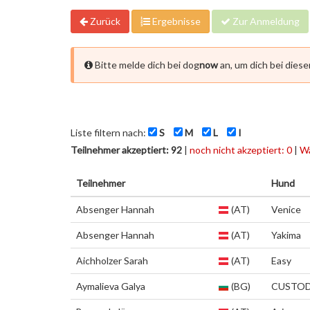
Zurück
Ergebnisse
Zur Anmeldung
Bitte melde dich bei dog
now
an, um dich bei dies
Liste filtern nach:
S
M
L
I
Teilnehmer akzeptiert: 92
|
noch nicht akzeptiert: 0
|
Wa
Teilnehmer
Hund
Absenger Hannah
(AT)
Venice
Absenger Hannah
(AT)
Yakima
Aichholzer Sarah
(AT)
Easy
Aymalieva Galya
(BG)
CUSTOD