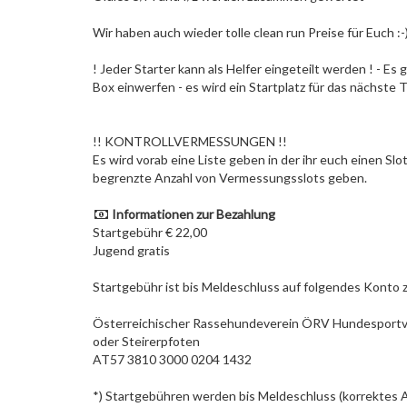
Wir haben auch wieder tolle clean run Preise für Euch :-
! Jeder Starter kann als Helfer eingeteilt werden ! - Es 
Box einwerfen - es wird ein Startplatz für das nächste Tu
!! KONTROLLVERMESSUNGEN !!
Es wird vorab eine Liste geben in der ihr euch einen Slo
begrenzte Anzahl von Vermessungsslots geben.
Informationen zur Bezahlung
Startgebühr € 22,00
Jugend gratis
Startgebühr ist bis Meldeschluss auf folgendes Konto 
Österreichischer Rassehundeverein ÖRV Hundesportve
oder Steirerpfoten
AT57 3810 3000 0204 1432
*) Startgebühren werden bis Meldeschluss (korrektes 