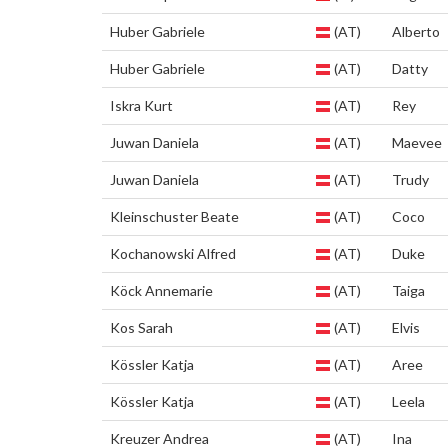
Huber Gabriele
(AT)
Alberto
Huber Gabriele
(AT)
Datty
Iskra Kurt
(AT)
Rey
Juwan Daniela
(AT)
Maevee
Juwan Daniela
(AT)
Trudy
Kleinschuster Beate
(AT)
Coco
Kochanowski Alfred
(AT)
Duke
Köck Annemarie
(AT)
Taiga
Kos Sarah
(AT)
Elvis
Kössler Katja
(AT)
Aree
Kössler Katja
(AT)
Leela
Kreuzer Andrea
(AT)
Ina