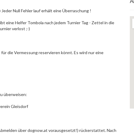
A
) Jeder Null Fehler lauf erhält eine Überraschung !
gibt eine Helfer Tombola nach jedem Turnier Tag - Zettel in die
rnier verlost ;-)
t für die Vermessung reservieren könnt. Es wird nur eine
zu überweisen:
rein Gleisdorf
Abmelden über dognow.at vorausgesetzt!) rückerstattet. Nach