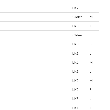
LK2
L
Oldies
M
LK3
I
Oldies
L
LK3
S
LK1
L
LK2
M
LK1
L
LK2
M
LK2
S
LK3
L
LK1
I