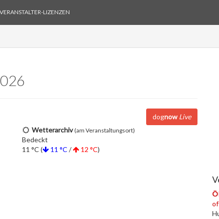
VERANSTALTER-LIZENZEN
2026
dog
now
Live
Wetterarchiv
(am Veranstaltungsort)
Bedeckt
11 °C (
11 °C
/
12 °C
)
V
ÖR
of
Hu