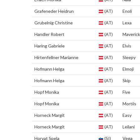
Grafeneder Heidrun
(AT)
Enoli
Grubelnig Christine
(AT)
Lexa
Handler Robert
(AT)
Maverick
Haring Gabriele
(AT)
Elvis
Hirtenfellner Marianne
(AT)
Sleepy
Hofmann Helga
(AT)
Elmoji
Hofmann Helga
(AT)
Skip
Hopf Monika
(AT)
Five
Hopf Monika
(AT)
Mortiis
Horneck Margit
(AT)
Easy
Horneck Margit
(AT)
Leilani
Horvat Spela
(SI)
Vega