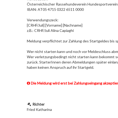
Österreichischer Rassehundeverein Hundesportverein
IBAN: AT05 4715 0322 6511 0000
Verwendungszeck:
[CRHF/Juli] [Vorname] [Nachname]
z.B.: CRHF/Juli Alina Capiaghi
Meldung verpflichtet zur Zahlung des Startgeldes bis 
Wer nicht starten kann und noch vor Meldeschluss ab
Wer verletzungsbedingt nicht starten kann bekommt sei
zurück. StarterInnen deren Abmeldungen später einlan
haben keinen Anspruch auf ihr Startgeld.
Die Meldung wird erst bei Zahlungseingang akzeptier
Richter
Fried Katharina