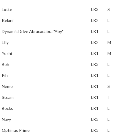
Lotte
LK3
S
Kelani
LK2
L
Dynamic Drive Abracadabra "Aby"
LK1
L
Lilly
LK2
M
Yoshi
LK1
M
Boh
LK3
L
Pih
LK1
L
Nemo
LK1
S
Steam
LK1
I
Becks
LK1
L
Navy
LK3
L
Optimus Prime
LK3
L