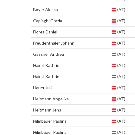
Boyer Alessa
(AT)
Capiaghi Grazia
(AT)
Florea Daniel
(AT)
Freudenthaler Johann
(AT)
Gassner Andrea
(AT)
Hainzl Kathrin
(AT)
Hainzl Kathrin
(AT)
Hauer Julia
(AT)
Heitmann Angelika
(AT)
Heitmann Jens
(AT)
Hilmbauer Paulina
(AT)
Hilmbauer Paulina
(AT)