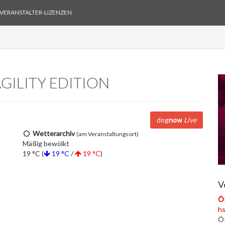
VERANSTALTER-LIZENZEN
GILITY EDITION
dog
now
Live
Wetterarchiv
(am Veranstaltungsort)
Mäßig bewölkt
19 °C (
19 °C
/
19 °C
)
V
Ö
h
ÖR