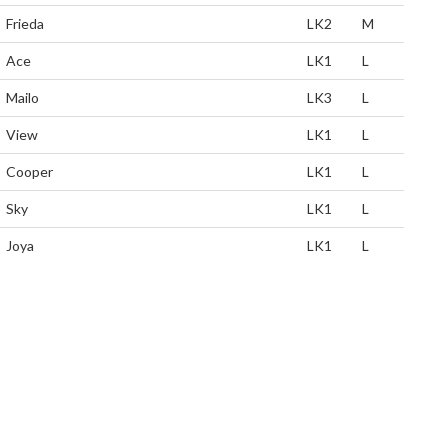
Frieda
LK2
M
Ace
LK1
L
Mailo
LK3
L
View
LK1
L
Cooper
LK1
L
Sky
LK1
L
Joya
LK1
L