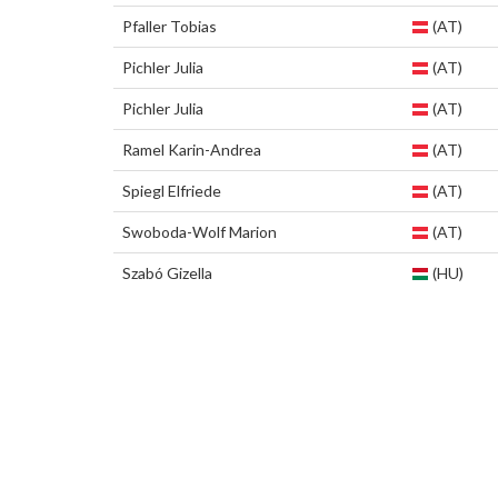
Pfaller Tobias
(AT)
Pichler Julia
(AT)
Pichler Julia
(AT)
Ramel Karin-Andrea
(AT)
Spiegl Elfriede
(AT)
Swoboda-Wolf Marion
(AT)
Szabó Gizella
(HU)