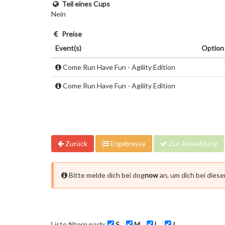
Teil eines Cups
Nein
Preise
Event(s)
Option
Come Run Have Fun - Agility Edition
Come Run Have Fun - Agility Edition
Zurück
Ergebnisse
Zur Anmeldung
Bitte melde dich bei dog
now
an, um dich bei dies
Liste filtern nach:
S
M
L
I