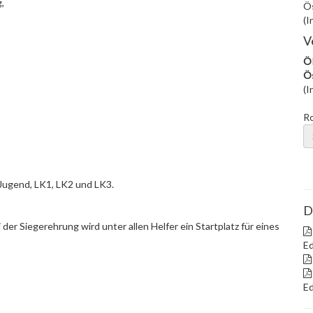
,
Ös
(I
V
ÖR
Ös
(I
R
Jugend, LK1, LK2 und LK3.
D
der Siegerehrung wird unter allen Helfer ein Startplatz für eines
Ed
Ed