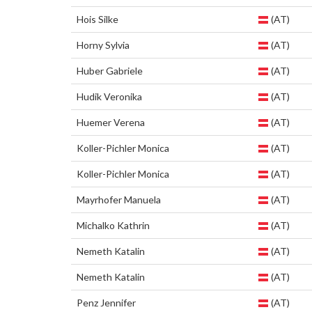
Hois Silke
(AT)
Horny Sylvia
(AT)
Huber Gabriele
(AT)
Hudik Veronika
(AT)
Huemer Verena
(AT)
Koller-Pichler Monica
(AT)
Koller-Pichler Monica
(AT)
Mayrhofer Manuela
(AT)
Michalko Kathrin
(AT)
Nemeth Katalin
(AT)
Nemeth Katalin
(AT)
Penz Jennifer
(AT)