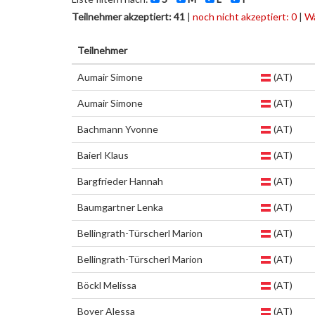
Teilnehmer akzeptiert: 41
|
noch nicht akzeptiert: 0
|
Wa
Teilnehmer
Aumair Simone
(AT)
Aumair Simone
(AT)
Bachmann Yvonne
(AT)
Baierl Klaus
(AT)
Bargfrieder Hannah
(AT)
Baumgartner Lenka
(AT)
Bellingrath-Türscherl Marion
(AT)
Bellingrath-Türscherl Marion
(AT)
Böckl Melissa
(AT)
Boyer Alessa
(AT)