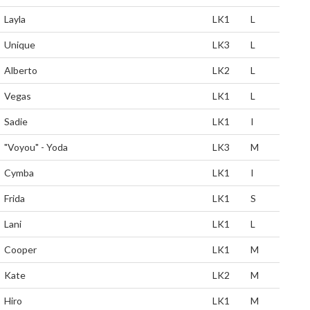
Layla
LK1
L
Unique
LK3
L
Alberto
LK2
L
Vegas
LK1
L
Sadie
LK1
I
"Voyou" - Yoda
LK3
M
Cymba
LK1
I
Frida
LK1
S
Lani
LK1
L
Cooper
LK1
M
Kate
LK2
M
Hiro
LK1
M