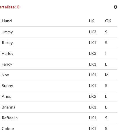
rteliste: 0
Hund
LK
GK
Jimmy
LK3
S
Rocky
LK1
S
Harley
LK3
I
Fancy
LK1
L
Nox
LK1
M
Sunny
LK1
S
Anup
LK2
L
Brianna
LK1
L
Raffaello
LK1
S
Cobee
LK1
S