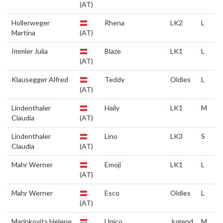
(AT)
Hollerweger
Rhena
LK2
L
Martina
(AT)
Immler Julia
Blaze
LK1
L
(AT)
Klausegger Alfred
Teddy
Oldies
L
(AT)
Lindenthaler
Haily
LK1
M
Claudia
(AT)
Lindenthaler
Lino
LK3
S
Claudia
(AT)
Mahr Werner
Emoji
LK1
L
(AT)
Mahr Werner
Esco
Oldies
L
(AT)
Marinkovits Helene
Unico
Jugend
M