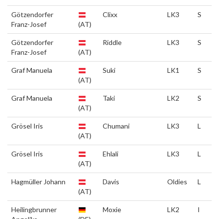
Götzendorfer
Clixx
LK3
S
Franz-Josef
(AT)
Götzendorfer
Riddle
LK3
S
Franz-Josef
(AT)
Graf Manuela
Suki
LK1
S
(AT)
Graf Manuela
Taki
LK2
S
(AT)
Grösel Iris
Chumani
LK3
L
(AT)
Grösel Iris
Ehlali
LK3
L
(AT)
Hagmüller Johann
Davis
Oldies
L
(AT)
Heilingbrunner
Moxie
LK2
I