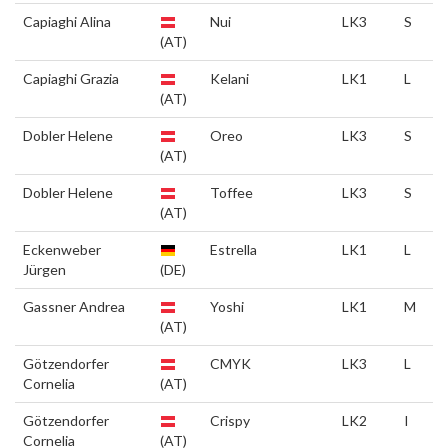
Capiaghi Alina
Nui
LK3
S
(AT)
Capiaghi Grazia
Kelani
LK1
L
(AT)
Dobler Helene
Oreo
LK3
S
(AT)
Dobler Helene
Toffee
LK3
S
(AT)
Eckenweber
Estrella
LK1
L
Jürgen
(DE)
Gassner Andrea
Yoshi
LK1
M
(AT)
Götzendorfer
CMYK
LK3
L
Cornelia
(AT)
Götzendorfer
Crispy
LK2
I
Cornelia
(AT)