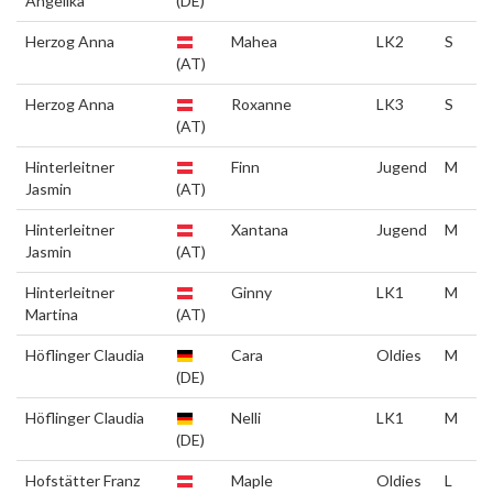
Angelika
(DE)
Herzog Anna
Mahea
LK2
S
(AT)
Herzog Anna
Roxanne
LK3
S
(AT)
Hinterleitner
Finn
Jugend
M
Jasmin
(AT)
Hinterleitner
Xantana
Jugend
M
Jasmin
(AT)
Hinterleitner
Ginny
LK1
M
Martina
(AT)
Höflinger Claudia
Cara
Oldies
M
(DE)
Höflinger Claudia
Nelli
LK1
M
(DE)
Hofstätter Franz
Maple
Oldies
L