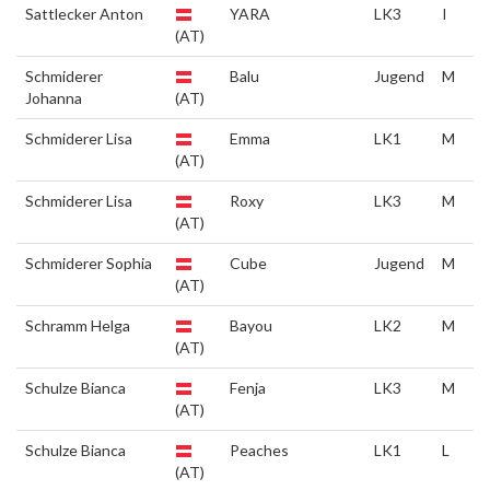
Sattlecker Anton
YARA
LK3
I
(AT)
Schmiderer
Balu
Jugend
M
Johanna
(AT)
Schmiderer Lisa
Emma
LK1
M
(AT)
Schmiderer Lisa
Roxy
LK3
M
(AT)
Schmiderer Sophia
Cube
Jugend
M
(AT)
Schramm Helga
Bayou
LK2
M
(AT)
Schulze Bianca
Fenja
LK3
M
(AT)
Schulze Bianca
Peaches
LK1
L
(AT)