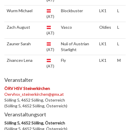
Wurm Michael
Blockbuster
LK1
L
(AT)
Zach August
Vasco
Oldies
L
(AT)
Zauner Sarah
Nuii of Austrian
LK1
L
(AT)
Starlight
Zivancev Lena
Fly
LK1
M
(AT)
Veranstalter
ÖRV HSV Steinerkirchen
Oervhsv_steinerkirchen@gmx.at
Sölling 5, 4652 Sölling, Österreich
(Sölling 5, 4652 Sölling, Österreich)
Veranstaltungsort
Sölling 5, 4652 Sölling, Österreich
(Sölling 5, 4652 Sölling, Österreich)