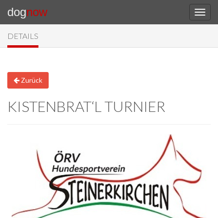
dog
now
DETAILS
Zurück
KISTENBRAT‘L TURNIER