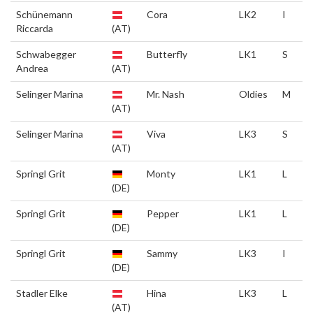
Schünemann
Cora
LK2
I
Riccarda
(AT)
Schwabegger
Butterfly
LK1
S
Andrea
(AT)
Selinger Marina
Mr. Nash
Oldies
M
(AT)
Selinger Marina
Viva
LK3
S
(AT)
Springl Grit
Monty
LK1
L
(DE)
Springl Grit
Pepper
LK1
L
(DE)
Springl Grit
Sammy
LK3
I
(DE)
Stadler Elke
Hina
LK3
L
(AT)