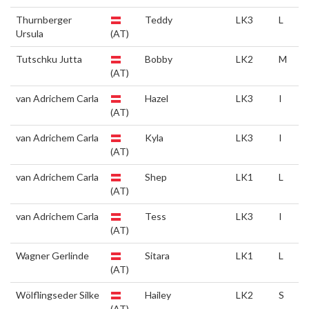
Thurnberger
Teddy
LK3
L
Ursula
(AT)
Tutschku Jutta
Bobby
LK2
M
(AT)
van Adrichem Carla
Hazel
LK3
I
(AT)
van Adrichem Carla
Kyla
LK3
I
(AT)
van Adrichem Carla
Shep
LK1
L
(AT)
van Adrichem Carla
Tess
LK3
I
(AT)
Wagner Gerlinde
Sitara
LK1
L
(AT)
Wölflingseder Silke
Hailey
LK2
S
(AT)