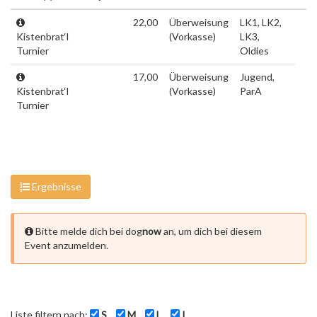
22,00
Überweisung
LK1, LK2,
Kistenbrat‘l
(Vorkasse)
LK3,
Turnier
Oldies
17,00
Überweisung
Jugend,
Kistenbrat‘l
(Vorkasse)
ParA
Turnier
Ergebnisse
Bitte melde dich bei dog
now
an, um dich bei diesem
Event anzumelden.
Liste filtern nach:
S
M
L
I