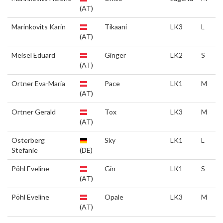
(AT)
Marinkovits Karin
Tikaani
LK3
L
(AT)
Meisel Eduard
Ginger
LK2
S
(AT)
Ortner Eva-Maria
Pace
LK1
M
(AT)
Ortner Gerald
Tox
LK3
M
(AT)
Osterberg
Sky
LK1
L
Stefanie
(DE)
Pöhl Eveline
Gin
LK1
S
(AT)
Pöhl Eveline
Opale
LK3
M
(AT)