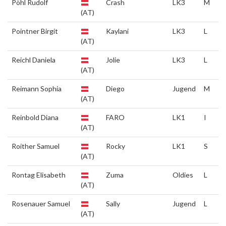
Pöhl Rudolf
Crash
LK3
M
(AT)
Pointner Birgit
Kaylani
LK3
L
(AT)
Reichl Daniela
Jolie
LK3
L
(AT)
Reimann Sophia
Diego
Jugend
M
(AT)
Reinbold Diana
FARO
LK1
I
(AT)
Roither Samuel
Rocky
LK1
S
(AT)
Rontag Elisabeth
Zuma
Oldies
L
(AT)
Rosenauer Samuel
Sally
Jugend
L
(AT)