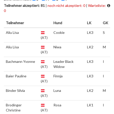
Teilnehmer akzeptiert: 81
|
noch nicht akzeptiert: 0
|
Warteliste:
0
Teilnehmer
Hund
LK
GK
Aliu Lisa
Cookie
LK3
S
(AT)
Aliu Lisa
Niwa
LK2
M
(AT)
Bachmann Yvonne
Leader Black
LK3
I
(AT)
Widow
Baier Pauline
Finnja
LK3
I
(AT)
Binder Silvia
Luna
LK2
M
(AT)
Brodinger
Rosa
LK1
I
Christine
(AT)