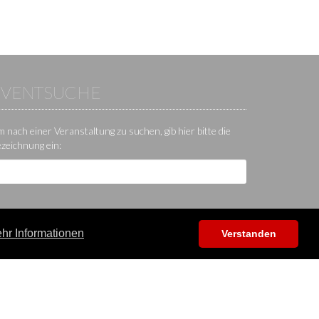
EVENTSUCHE
 nach einer Veranstaltung zu suchen, gib hier bitte die
zeichnung ein:
hr Informationen
Verstanden
Hilfe / Kontakt / Sonstiges
App
Kontakt