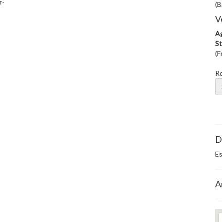
r-
(B
V
Ag
St
(F
R
D
Es
A