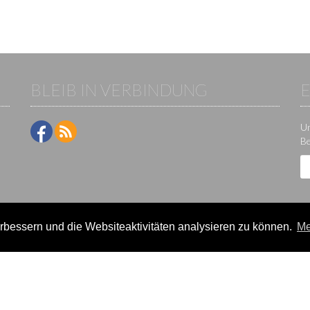
BLEIB IN VERBINDUNG
Um
Be
bessern und die Websiteaktivitäten analysieren zu können.
Me
ne-Plattform der KS IT-Services KG | Version:
29.5.1
|
Systemstatus
e / Veranstalter
Teilnehmer
lter-Lizenzen
Events
eldung
Ergebnisse