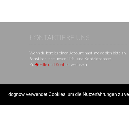
KONTAKTIERE UNS
Wenn du bereits einen Account hast, melde dich bitte an.
Sonst besuche unser Hilfe- und Kontaktcenter:
Zu
Hilfe und Kontakt
wechseln
dognow verwendet Cookies, um die Nutzerfahrungen zu ver
KS IT-Services KG
© 2013-2026 | dog
now
ist eine Onli
Unternehmen
Verein
Unternehmen
Veransta
Impressum
Onlinem