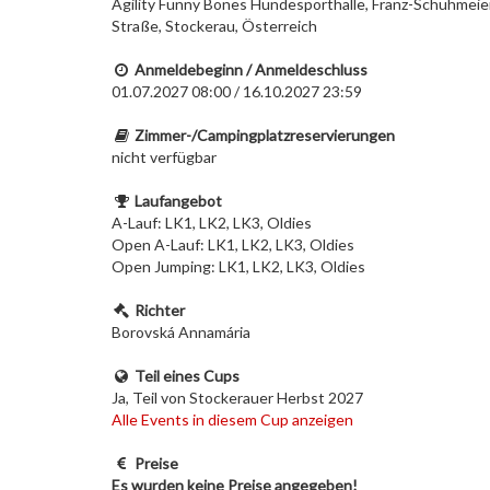
Agility Funny Bones Hundesporthalle, Franz-Schuhmeie
Straße, Stockerau, Österreich
Anmeldebeginn / Anmeldeschluss
01.07.2027 08:00 / 16.10.2027 23:59
Zimmer-/Campingplatzreservierungen
nicht verfügbar
Laufangebot
A-Lauf: LK1, LK2, LK3, Oldies
Open A-Lauf: LK1, LK2, LK3, Oldies
Open Jumping: LK1, LK2, LK3, Oldies
Richter
Borovská Annamária
Teil eines Cups
Ja, Teil von Stockerauer Herbst 2027
Alle Events in diesem Cup anzeigen
Preise
Es wurden keine Preise angegeben!