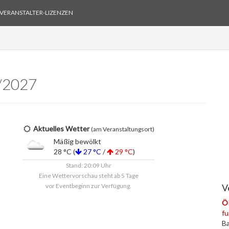
VERANSTALTER-LIZENZEN
/2027
Aktuelles Wetter
(am Veranstaltungsort)
Mäßig bewölkt
28 °C (
27 °C
/
29 °C
)
Stand: 20:09 Uhr
Eine Wettervorschau steht ab 5 Tage
vor Eventbeginn zur Verfügung.
V
ÖR
fu
Ba