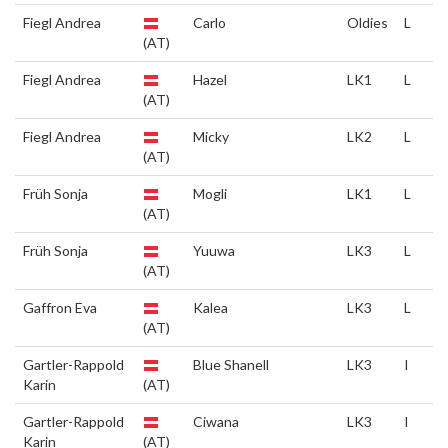
Fiegl Andrea
Carlo
Oldies
L
(AT)
Fiegl Andrea
Hazel
LK1
L
(AT)
Fiegl Andrea
Micky
LK2
L
(AT)
Früh Sonja
Mogli
LK1
L
(AT)
Früh Sonja
Yuuwa
LK3
L
(AT)
Gaffron Eva
Kalea
LK3
L
(AT)
Gartler-Rappold
Blue Shanell
LK3
I
Karin
(AT)
Gartler-Rappold
Ciwana
LK3
I
Karin
(AT)