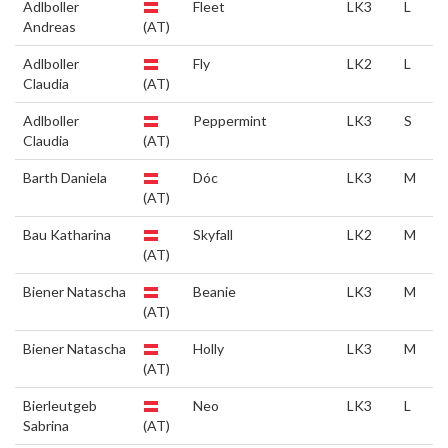
Adlboller
Fleet
LK3
L
Andreas
(AT)
Adlboller
Fly
LK2
L
Claudia
(AT)
Adlboller
Peppermint
LK3
S
Claudia
(AT)
Barth Daniela
Dóc
LK3
M
(AT)
Bau Katharina
Skyfall
LK2
M
(AT)
Biener Natascha
Beanie
LK3
M
(AT)
Biener Natascha
Holly
LK3
M
(AT)
Bierleutgeb
Neo
LK3
L
Sabrina
(AT)