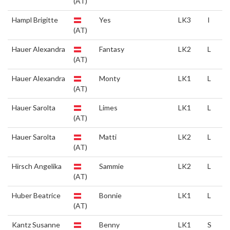
(AT)
Hampl Brigitte
Yes
LK3
I
(AT)
Hauer Alexandra
Fantasy
LK2
L
(AT)
Hauer Alexandra
Monty
LK1
L
(AT)
Hauer Sarolta
Limes
LK1
L
(AT)
Hauer Sarolta
Matti
LK2
L
(AT)
Hirsch Angelika
Sammie
LK2
L
(AT)
Huber Beatrice
Bonnie
LK1
L
(AT)
Kantz Susanne
Benny
LK1
S