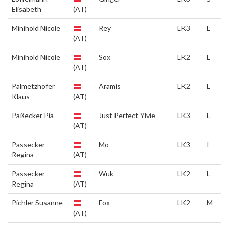
Elisabeth
(AT)
Minihold Nicole
Rey
LK3
L
(AT)
Minihold Nicole
Sox
LK2
L
(AT)
Palmetzhofer
Aramis
LK2
L
Klaus
(AT)
Paßecker Pia
Just Perfect Ylvie
LK3
L
(AT)
Passecker
Mo
LK3
I
Regina
(AT)
Passecker
Wuk
LK2
L
Regina
(AT)
Pichler Susanne
Fox
LK2
M
(AT)