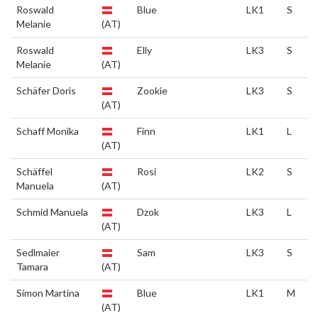
Roswald
Blue
LK1
S
Melanie
(AT)
Roswald
Elly
LK3
S
Melanie
(AT)
Schäfer Doris
Zookie
LK3
S
(AT)
Schaff Monika
Finn
LK1
L
(AT)
Schäffel
Rosi
LK2
S
Manuela
(AT)
Schmid Manuela
Dzok
LK3
L
(AT)
Sedlmaier
Sam
LK3
S
Tamara
(AT)
Simon Martina
Blue
LK1
M
(AT)