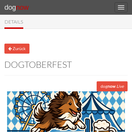
dog
now
DETAILS
Zurück
DOGTOBERFEST
dog
now
Live