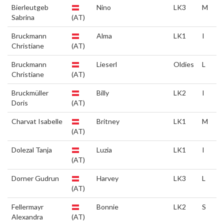
Bierleutgeb
Nino
LK3
M
Sabrina
(AT)
Bruckmann
Alma
LK1
I
Christiane
(AT)
Bruckmann
Lieserl
Oldies
L
Christiane
(AT)
Bruckmüller
Billy
LK2
I
Doris
(AT)
Charvat Isabelle
Britney
LK1
M
(AT)
Dolezal Tanja
Luzia
LK1
I
(AT)
Dorner Gudrun
Harvey
LK3
L
(AT)
Fellermayr
Bonnie
LK2
S
Alexandra
(AT)