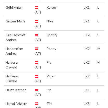
Göhl Miriam
Kaiser
LK1
L
(AT)
Gröger Maria
Nike
LK1
L
(AT)
Großschmidt
Spotify
LK2
L
Andrea
(AT)
Haberreiter
Penny
LK2
M
Andrea
(AT)
Haiderer
Pit
LK2
M
Oswald
(AT)
Haiderer
Viper
LK2
L
Oswald
(AT)
Hainzl Kathrin
Pih
LK1
L
(AT)
Hampl Brigitte
Tim
LK3
L