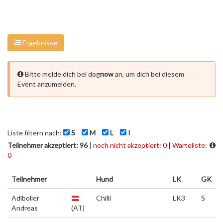
Ergebnisse
Bitte melde dich bei dog
now
an, um dich bei diesem
Event anzumelden.
Liste filtern nach:
S
M
L
I
Teilnehmer akzeptiert: 96
|
noch nicht akzeptiert: 0
|
Warteliste:
0
Teilnehmer
Hund
LK
GK
Adlboller
Chilli
LK3
S
Andreas
(AT)