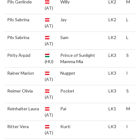
Pils Gerlinde
Willy
LK2
M
(AT)
Pils Sabrina
Jay
LK2
L
(AT)
Pils Sabrina
Sam
LK2
L
(AT)
Pirity Árpád
Prince of Sunlight
LK3
S
(HU)
Mamma Mia
Rainer Marion
Nugget
LK3
I
(AT)
Reimer Olivia
Pocket
LK3
S
(AT)
Reinhalter Laura
Pai
LK1
M
(AT)
Ritter Vera
Kurti
LK3
I
(AT)