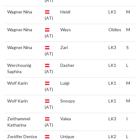
(AT)
Wagner Nina
Heidi
LK1
M
(AT)
Wagner Nina
Ways
Oldies
M
(AT)
Wagner Nina
Zari
LK3
S
(AT)
Werchounig
Dasher
LK1
L
Saphira
(AT)
Wolf Karin
Luigi
LK1
M
(AT)
Wolf Karin
Snoopy
LK1
M
(AT)
Zeithammel
Valea
LK3
I
Katharina
(AT)
Zwölfer Denise
Unique
LK2
L