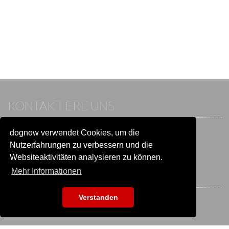
KONTAKTIERE UNS
dognow verwendet Cookies, um die
Wenn du bereits einen Account hast, melde dich bitte an.
Sonst besuche unser Hilfe- und Kontaktcenter:
Nutzerfahrungen zu verbessern und die
Zu
Hilfe und Kontakt
wechseln
Websiteaktivitäten analysieren zu können.
Mehr Informationen
BLEIB IN VERBINDUNG
Verstanden