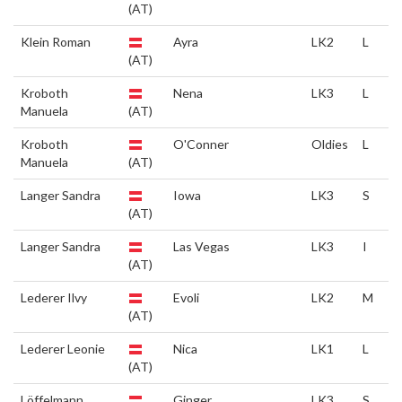
(AT)
Klein Roman
Ayra
LK2
L
(AT)
Kroboth
Nena
LK3
L
Manuela
(AT)
Kroboth
O'Conner
Oldies
L
Manuela
(AT)
Langer Sandra
Iowa
LK3
S
(AT)
Langer Sandra
Las Vegas
LK3
I
(AT)
Lederer Ilvy
Evoli
LK2
M
(AT)
Lederer Leonie
Nica
LK1
L
(AT)
Löffelmann
Ginger
LK3
S