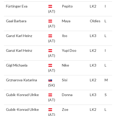
Fürtinger Eva
Pepito
LK2
I
(AT)
Gaal Barbara
Maya
Oldies
L
(AT)
Ganzi Karl Heinz
Ibo
LK3
L
(AT)
Ganzi Karl Heinz
Yupi Doo
LK2
I
(AT)
Gigl Michaela
Nike
LK3
L
(AT)
Grznarova Katarina
Sisi
LK2
M
(SK)
Gubik-Konrad Ulrike
Donna
LK3
S
(AT)
Gubik-Konrad Ulrike
Zoe
LK2
L
(AT)