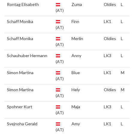
Rontag Elisabeth
Zuma
Oldies
L
(AT)
Schaff Monika
Finn
LK1
L
(AT)
Schaff Monika
Merlin
Oldies
L
(AT)
Schauhuber Hermann
Anny
LK3
L
(AT)
Simon Martina
Blue
LK1
M
(AT)
Simon Martina
Hely
Oldies
M
(AT)
Spohner Kurt
Maja
LK3
L
(AT)
Svejnoha Gerald
Amy
LK1
L
(AT)