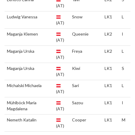
(AT)
Ludwig Vanessa
Snow
LK1
L
(AT)
Maganja Klemen
Queenie
LK2
I
(AT)
Maganja Urska
Freya
LK2
L
(AT)
Maganja Urska
Kiwi
LK1
S
(AT)
Michalski Michaela
Sari
LK1
L
(AT)
Mühlböck Maria
Sazou
LK1
I
Magdalena
(AT)
Nemeth Katalin
Cooper
LK1
M
(AT)