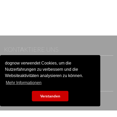
KONTAKTIERE UNS
dognow verwendet Cookies, um die
Wenn du bereits einen Account hast, melde dich bitte an.
Sonst besuche unser Hilfe- und Kontaktcenter:
Nutzerfahrungen zu verbessern und die
Zu
Hilfe und Kontakt
wechseln
Websiteaktivitäten analysieren zu können.
Mehr Informationen
BLEIB IN VERBINDUNG
Verstanden
EVENTSUCHE