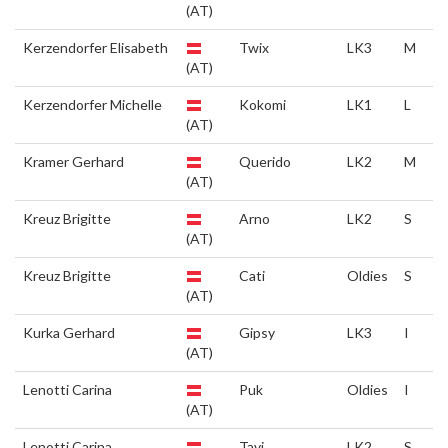
(AT)
Kerzendorfer Elisabeth
Twix
LK3
M
(AT)
Kerzendorfer Michelle
Kokomi
LK1
L
(AT)
Kramer Gerhard
Querido
LK2
M
(AT)
Kreuz Brigitte
Arno
LK2
S
(AT)
Kreuz Brigitte
Cati
Oldies
S
(AT)
Kurka Gerhard
Gipsy
LK3
I
(AT)
Lenotti Carina
Puk
Oldies
I
(AT)
Lenotti Carina
Tavi
LK2
S