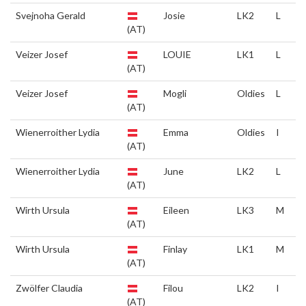
Svejnoha Gerald
Josie
LK2
L
(AT)
Veizer Josef
LOUIE
LK1
L
(AT)
Veizer Josef
Mogli
Oldies
L
(AT)
Wienerroither Lydia
Emma
Oldies
I
(AT)
Wienerroither Lydia
June
LK2
L
(AT)
Wirth Ursula
Eileen
LK3
M
(AT)
Wirth Ursula
Finlay
LK1
M
(AT)
Zwölfer Claudia
Filou
LK2
I
(AT)