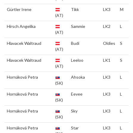
Gürtler Irene
Tikk
LK3
M
(AT)
Hirsch Angelika
Sammie
LK2
L
(AT)
Hlavacek Waltraud
Budi
Oldies
S
(AT)
Hlavacek Waltraud
Leeloo
LK1
S
(AT)
Hornáková Petra
Ahsoka
LK3
L
(SK)
Hornáková Petra
Eevee
LK3
L
(SK)
Hornáková Petra
Sky
LK3
L
(SK)
Hornáková Petra
Star
LK3
L