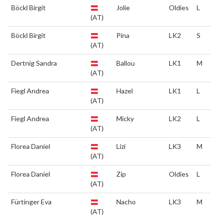
Böckl Birgit
Jolie
Oldies
L
(AT)
Böckl Birgit
Pina
LK2
S
(AT)
Dertnig Sandra
Ballou
LK1
M
(AT)
Fiegl Andrea
Hazel
LK1
L
(AT)
Fiegl Andrea
Micky
LK2
L
(AT)
Florea Daniel
Lizi
LK3
M
(AT)
Florea Daniel
Zip
Oldies
L
(AT)
Fürtinger Eva
Nacho
LK3
M
(AT)