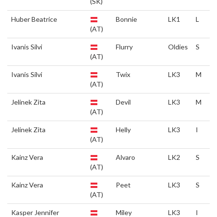
(SK)
Huber Beatrice
Bonnie
LK1
L
(AT)
Ivanis Silvi
Flurry
Oldies
S
(AT)
Ivanis Silvi
Twix
LK3
M
(AT)
Jelinek Zita
Devil
LK3
M
(AT)
Jelinek Zita
Helly
LK3
I
(AT)
Kainz Vera
Alvaro
LK2
S
(AT)
Kainz Vera
Peet
LK3
S
(AT)
Kasper Jennifer
Miley
LK3
I