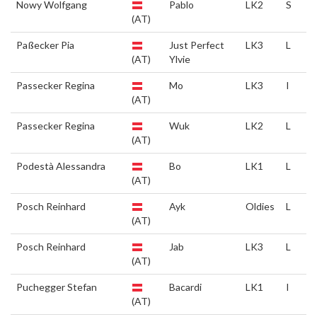
Nowy Wolfgang
Pablo
LK2
S
(AT)
Paßecker Pia
Just Perfect
LK3
L
(AT)
Ylvie
Passecker Regina
Mo
LK3
I
(AT)
Passecker Regina
Wuk
LK2
L
(AT)
Podestà Alessandra
Bo
LK1
L
(AT)
Posch Reinhard
Ayk
Oldies
L
(AT)
Posch Reinhard
Jab
LK3
L
(AT)
Puchegger Stefan
Bacardi
LK1
I
(AT)