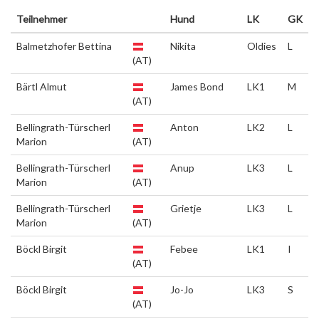
Teilnehmer
Hund
LK
GK
Balmetzhofer Bettina
Nikita
Oldies
L
(AT)
Bärtl Almut
James Bond
LK1
M
(AT)
Bellingrath-Türscherl
Anton
LK2
L
Marion
(AT)
Bellingrath-Türscherl
Anup
LK3
L
Marion
(AT)
Bellingrath-Türscherl
Grietje
LK3
L
Marion
(AT)
Böckl Birgit
Febee
LK1
I
(AT)
Böckl Birgit
Jo-Jo
LK3
S
(AT)