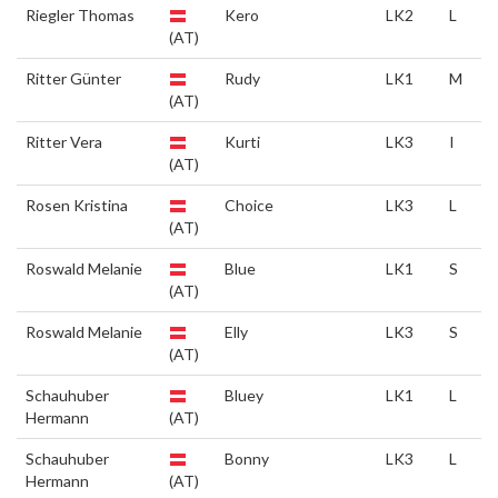
Riegler Thomas
Kero
LK2
L
(AT)
Ritter Günter
Rudy
LK1
M
(AT)
Ritter Vera
Kurti
LK3
I
(AT)
Rosen Kristina
Choice
LK3
L
(AT)
Roswald Melanie
Blue
LK1
S
(AT)
Roswald Melanie
Elly
LK3
S
(AT)
Schauhuber
Bluey
LK1
L
Hermann
(AT)
Schauhuber
Bonny
LK3
L
Hermann
(AT)