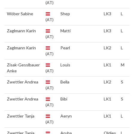
(AT)
Wöber Sabine
Shep
LK3
L
(AT)
Zaglmann Karin
Matti
LK3
L
(AT)
Zaglmann Karin
Pearl
LK2
L
(AT)
Zisak-Gesslbauer
Louis
LK1
M
Anke
(AT)
Zwettler Andrea
Bella
LK2
S
(AT)
Zwettler Andrea
Bibi
LK1
S
(AT)
Zwettler Tanja
Aeryn
LK1
L
(AT)
Zwettler Tanja
Aruba
Oldies
L