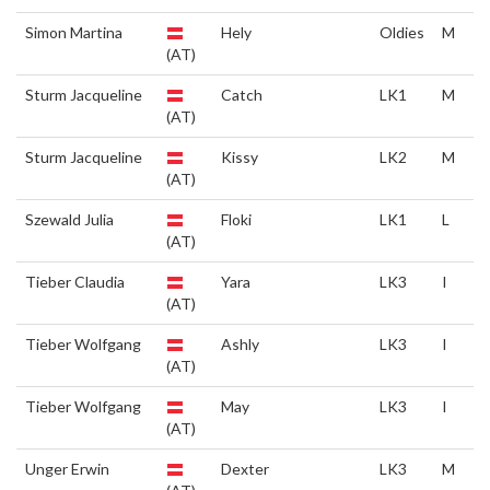
Simon Martina
Hely
Oldies
M
(AT)
Sturm Jacqueline
Catch
LK1
M
(AT)
Sturm Jacqueline
Kissy
LK2
M
(AT)
Szewald Julia
Floki
LK1
L
(AT)
Tieber Claudia
Yara
LK3
I
(AT)
Tieber Wolfgang
Ashly
LK3
I
(AT)
Tieber Wolfgang
May
LK3
I
(AT)
Unger Erwin
Dexter
LK3
M