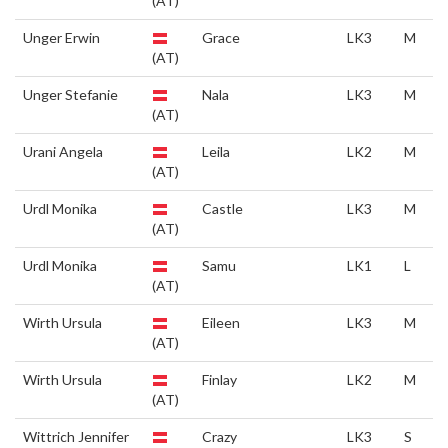
(AT)
Unger Erwin
Grace
LK3
M
(AT)
Unger Stefanie
Nala
LK3
M
(AT)
Urani Angela
Leila
LK2
M
(AT)
Urdl Monika
Castle
LK3
M
(AT)
Urdl Monika
Samu
LK1
L
(AT)
Wirth Ursula
Eileen
LK3
M
(AT)
Wirth Ursula
Finlay
LK2
M
(AT)
Wittrich Jennifer
Crazy
LK3
S