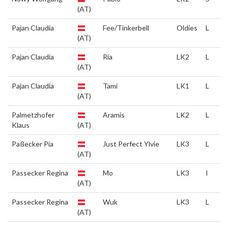
(AT)
Pajan Claudia
Fee/Tinkerbell
Oldies
L
(AT)
Pajan Claudia
Ria
LK2
L
(AT)
Pajan Claudia
Tami
LK1
L
(AT)
Palmetzhofer
Aramis
LK2
L
Klaus
(AT)
Paßecker Pia
Just Perfect Ylvie
LK3
L
(AT)
Passecker Regina
Mo
LK3
I
(AT)
Passecker Regina
Wuk
LK3
L
(AT)