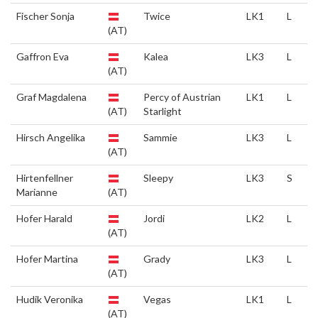
Fischer Sonja
Twice
LK1
L
(AT)
Gaffron Eva
Kalea
LK3
L
(AT)
Graf Magdalena
Percy of Austrian
LK1
L
(AT)
Starlight
Hirsch Angelika
Sammie
LK3
L
(AT)
Hirtenfellner
Sleepy
LK3
S
Marianne
(AT)
Hofer Harald
Jordi
LK2
L
(AT)
Hofer Martina
Grady
LK3
L
(AT)
Hudik Veronika
Vegas
LK1
L
(AT)