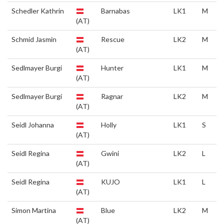
Schedler Kathrin
Barnabas
LK1
M
(AT)
Schmid Jasmin
Rescue
LK2
M
(AT)
Sedlmayer Burgi
Hunter
LK1
M
(AT)
Sedlmayer Burgi
Ragnar
LK2
M
(AT)
Seidl Johanna
Holly
LK1
S
(AT)
Seidl Regina
Gwini
LK2
L
(AT)
Seidl Regina
KUJO
LK1
L
(AT)
Simon Martina
Blue
LK2
M
(AT)