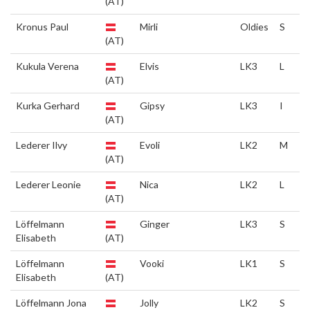
(AT)
Kronus Paul
Mirli
Oldies
S
(AT)
Kukula Verena
Elvis
LK3
L
(AT)
Kurka Gerhard
Gipsy
LK3
I
(AT)
Lederer Ilvy
Evoli
LK2
M
(AT)
Lederer Leonie
Nica
LK2
L
(AT)
Löffelmann
Ginger
LK3
S
Elisabeth
(AT)
Löffelmann
Vooki
LK1
S
Elisabeth
(AT)
Löffelmann Jona
Jolly
LK2
S