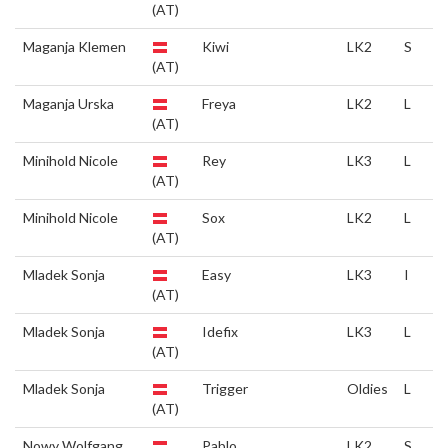
(AT)
Maganja Klemen
Kiwi
LK2
S
(AT)
Maganja Urska
Freya
LK2
L
(AT)
Minihold Nicole
Rey
LK3
L
(AT)
Minihold Nicole
Sox
LK2
L
(AT)
Mladek Sonja
Easy
LK3
I
(AT)
Mladek Sonja
Idefix
LK3
L
(AT)
Mladek Sonja
Trigger
Oldies
L
(AT)
Nowy Wolfgang
Pablo
LK2
S