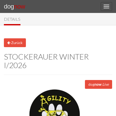
dog
now
DETAILS
Zurück
STOCKERAUER WINTER
I/2026
dog
now
Live