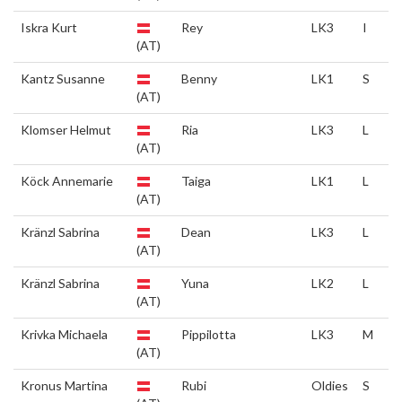
Iskra Kurt
Rey
LK3
I
(AT)
Kantz Susanne
Benny
LK1
S
(AT)
Klomser Helmut
Ria
LK3
L
(AT)
Köck Annemarie
Taiga
LK1
L
(AT)
Kränzl Sabrina
Dean
LK3
L
(AT)
Kränzl Sabrina
Yuna
LK2
L
(AT)
Krivka Michaela
Pippilotta
LK3
M
(AT)
Kronus Martina
Rubi
Oldies
S