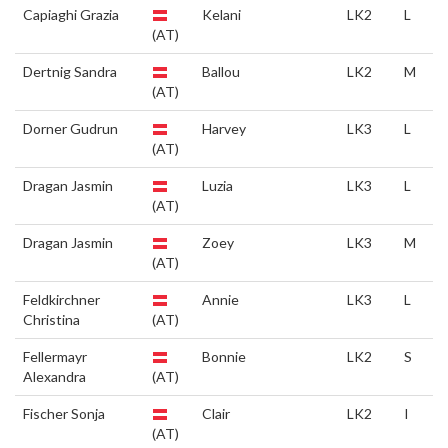
Capiaghi Grazia
Kelani
LK2
L
(AT)
Dertnig Sandra
Ballou
LK2
M
(AT)
Dorner Gudrun
Harvey
LK3
L
(AT)
Dragan Jasmin
Luzia
LK3
L
(AT)
Dragan Jasmin
Zoey
LK3
M
(AT)
Feldkirchner
Annie
LK3
L
Christina
(AT)
Fellermayr
Bonnie
LK2
S
Alexandra
(AT)
Fischer Sonja
Clair
LK2
I
(AT)