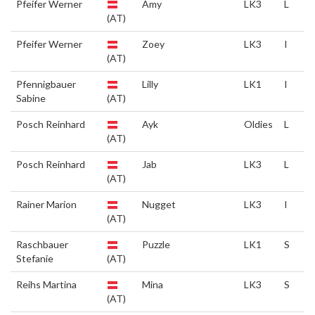
Pfeifer Werner
Amy
LK3
L
(AT)
Pfeifer Werner
Zoey
LK3
I
(AT)
Pfennigbauer
Lilly
LK1
I
Sabine
(AT)
Posch Reinhard
Ayk
Oldies
L
(AT)
Posch Reinhard
Jab
LK3
L
(AT)
Rainer Marion
Nugget
LK3
I
(AT)
Raschbauer
Puzzle
LK1
S
Stefanie
(AT)
Reihs Martina
Mina
LK3
S
(AT)