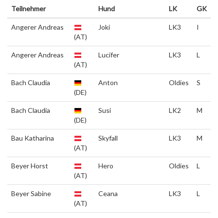
Teilnehmer
Hund
LK
GK
Angerer Andreas
Joki
LK3
I
(AT)
Angerer Andreas
Lucifer
LK3
L
(AT)
Bach Claudia
Anton
Oldies
S
(DE)
Bach Claudia
Susi
LK2
M
(DE)
Bau Katharina
Skyfall
LK3
M
(AT)
Beyer Horst
Hero
Oldies
L
(AT)
Beyer Sabine
Ceana
LK3
L
(AT)