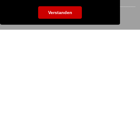
Verstanden
EVENTSUCHE
Um nach einer Veranstaltung zu suchen, gib hier bitte die Bezeichnung
ein:
KS IT-Services KG
© 2013-2026 | dog
now
ist eine Online-Plattform
der KS IT-Services KG | Version:
29.5.1
|
Systemstatus
Unternehmen
Unternehmen
Impressum