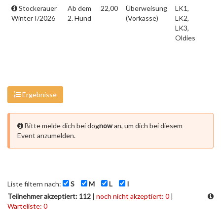
Stockerauer
Ab dem
22,00
Überweisung
LK1,
Winter I/2026
2. Hund
(Vorkasse)
LK2,
LK3,
Oldies
Ergebnisse
Bitte melde dich bei dog
now
an, um dich bei diesem
Event anzumelden.
Liste filtern nach:
S
M
L
I
Teilnehmer akzeptiert: 112
|
noch nicht akzeptiert: 0
|
Warteliste: 0