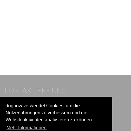
KONTAKTIERE UNS
dognow verwendet Cookies, um die
Wenn du bereits einen Account hast, melde dich bitte an.
Sonst besuche unser Hilfe- und Kontaktcenter:
Nutzerfahrungen zu verbessern und die
Zu
Hilfe und Kontakt
wechseln
Websiteaktivitäten analysieren zu können.
Mehr Informationen
BLEIB IN VERBINDUNG