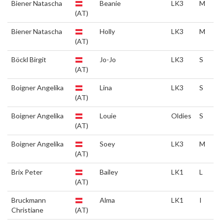
Biener Natascha
Beanie
LK3
M
(AT)
Biener Natascha
Holly
LK3
M
(AT)
Böckl Birgit
Jo-Jo
LK3
S
(AT)
Boigner Angelika
Lina
LK3
S
(AT)
Boigner Angelika
Louie
Oldies
S
(AT)
Boigner Angelika
Soey
LK3
M
(AT)
Brix Peter
Bailey
LK1
L
(AT)
Bruckmann
Alma
LK1
I
Christiane
(AT)