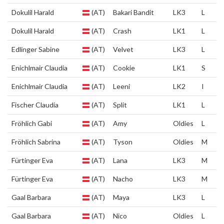
Dokulil Harald
(AT)
Bakari Bandit
LK3
L
Dokulil Harald
(AT)
Crash
LK1
L
Edlinger Sabine
(AT)
Velvet
LK3
L
Enichlmair Claudia
(AT)
Cookie
LK1
S
Enichlmair Claudia
(AT)
Leeni
LK2
I
Fischer Claudia
(AT)
Split
LK1
L
Fröhlich Gabi
(AT)
Amy
Oldies
L
Fröhlich Sabrina
(AT)
Tyson
Oldies
M
Fürtinger Eva
(AT)
Lana
LK3
M
Fürtinger Eva
(AT)
Nacho
LK3
M
Gaal Barbara
(AT)
Maya
LK3
L
Gaal Barbara
(AT)
Nico
Oldies
L