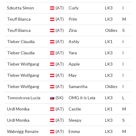
Szkutta Simon
(AT)
Curly
LK3
I
Teufl Bianca
(AT)
Prim
LK3
M
Teufl Bianca
(AT)
Zina
Oldies
S
Tieber Claudia
(AT)
Ashly
LK1
I
Tieber Claudia
(AT)
Yara
LK3
I
Tieber Wolfgang
(AT)
Apple
LK3
I
Tieber Wolfgang
(AT)
May
LK3
I
Tieber Wolfgang
(AT)
Samantha
Oldies
I
Tomovicova Lucia
(SK)
OMG it is Leia
LK3
L
Urdl Monika
(AT)
Castle
LK1
M
Urdl Monika
(AT)
Sleepy
LK3
S
Wabnigg Renate
(AT)
Emma
LK3
M