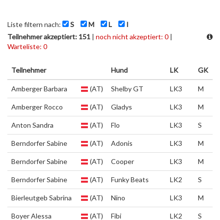
Liste filtern nach:
S
M
L
I
Teilnehmer akzeptiert: 151
|
noch nicht akzeptiert: 0
|
Warteliste: 0
Teilnehmer
Hund
LK
GK
Amberger Barbara
(AT)
Shelby GT
LK3
M
Amberger Rocco
(AT)
Gladys
LK3
M
Anton Sandra
(AT)
Flo
LK3
S
Berndorfer Sabine
(AT)
Adonis
LK3
M
Berndorfer Sabine
(AT)
Cooper
LK3
M
Berndorfer Sabine
(AT)
Funky Beats
LK2
S
Bierleutgeb Sabrina
(AT)
Nino
LK3
M
Boyer Alessa
(AT)
Fibi
LK2
S