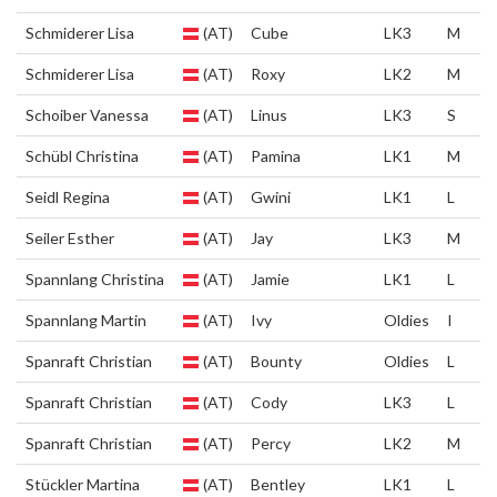
Schmiderer Lisa
(AT)
Cube
LK3
M
Schmiderer Lisa
(AT)
Roxy
LK2
M
Schoiber Vanessa
(AT)
Linus
LK3
S
Schübl Christina
(AT)
Pamina
LK1
M
Seidl Regina
(AT)
Gwini
LK1
L
Seiler Esther
(AT)
Jay
LK3
M
Spannlang Christina
(AT)
Jamie
LK1
L
Spannlang Martin
(AT)
Ivy
Oldies
I
Spanraft Christian
(AT)
Bounty
Oldies
L
Spanraft Christian
(AT)
Cody
LK3
L
Spanraft Christian
(AT)
Percy
LK2
M
Stückler Martina
(AT)
Bentley
LK1
L