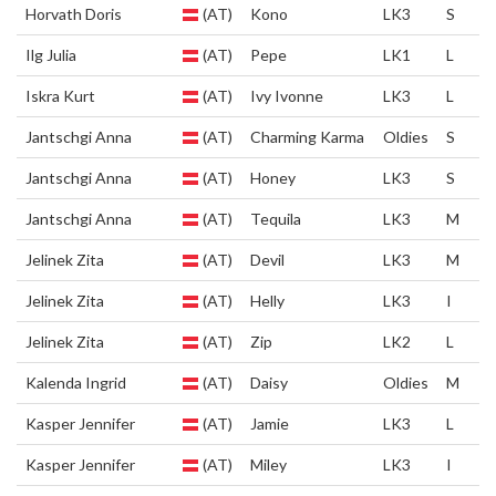
Horvath Doris
(AT)
Kono
LK3
S
Ilg Julia
(AT)
Pepe
LK1
L
Iskra Kurt
(AT)
Ivy Ivonne
LK3
L
Jantschgi Anna
(AT)
Charming Karma
Oldies
S
Jantschgi Anna
(AT)
Honey
LK3
S
Jantschgi Anna
(AT)
Tequila
LK3
M
Jelinek Zita
(AT)
Devil
LK3
M
Jelinek Zita
(AT)
Helly
LK3
I
Jelinek Zita
(AT)
Zip
LK2
L
Kalenda Ingrid
(AT)
Daisy
Oldies
M
Kasper Jennifer
(AT)
Jamie
LK3
L
Kasper Jennifer
(AT)
Miley
LK3
I