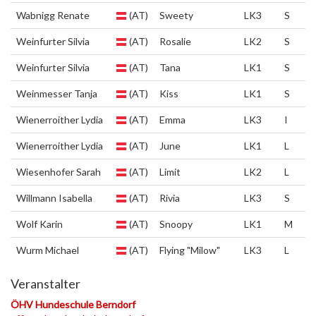
Wabnigg Renate
(AT)
Sweety
LK3
S
Weinfurter Silvia
(AT)
Rosalie
LK2
S
Weinfurter Silvia
(AT)
Tana
LK1
S
Weinmesser Tanja
(AT)
Kiss
LK1
S
Wienerroither Lydia
(AT)
Emma
LK3
I
Wienerroither Lydia
(AT)
June
LK1
L
Wiesenhofer Sarah
(AT)
Limit
LK2
L
Willmann Isabella
(AT)
Rivia
LK3
S
Wolf Karin
(AT)
Snoopy
LK1
M
Wurm Michael
(AT)
Flying "Milow"
LK3
L
Veranstalter
ÖHV Hundeschule Berndorf