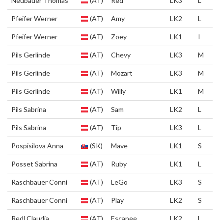
Neubauer Thomas
(AT)
Red
LK3
L
Pfeifer Werner
(AT)
Amy
LK2
L
Pfeifer Werner
(AT)
Zoey
LK1
I
Pils Gerlinde
(AT)
Chevy
LK3
M
Pils Gerlinde
(AT)
Mozart
LK3
M
Pils Gerlinde
(AT)
Willy
LK1
M
Pils Sabrina
(AT)
Sam
LK2
L
Pils Sabrina
(AT)
Tip
LK3
L
Pospisilova Anna
(SK)
Mave
LK1
S
Posset Sabrina
(AT)
Ruby
LK1
L
Raschbauer Conni
(AT)
LeGo
LK3
S
Raschbauer Conni
(AT)
Play
LK2
S
Redl Claudia
(AT)
Escapee
LK2
L