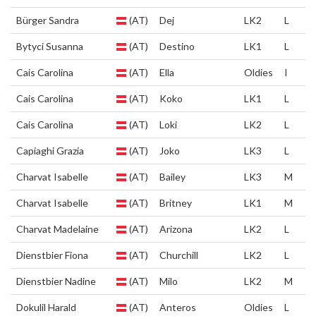
Bürger Sandra
(AT)
Dej
LK2
L
Bytyci Susanna
(AT)
Destino
LK1
L
Cais Carolina
(AT)
Ella
Oldies
I
Cais Carolina
(AT)
Koko
LK1
L
Cais Carolina
(AT)
Loki
LK2
L
Capiaghi Grazia
(AT)
Joko
LK3
L
Charvat Isabelle
(AT)
Bailey
LK3
M
Charvat Isabelle
(AT)
Britney
LK1
M
Charvat Madelaine
(AT)
Arizona
LK2
L
Dienstbier Fiona
(AT)
Churchill
LK2
L
Dienstbier Nadine
(AT)
Milo
LK2
M
Dokulil Harald
(AT)
Anteros
Oldies
L