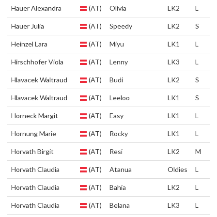
Hauer Alexandra
(AT)
Olivia
LK2
L
Hauer Julia
(AT)
Speedy
LK2
S
Heinzel Lara
(AT)
Miyu
LK1
L
Hirschhofer Viola
(AT)
Lenny
LK3
L
Hlavacek Waltraud
(AT)
Budi
LK2
S
Hlavacek Waltraud
(AT)
Leeloo
LK1
S
Horneck Margit
(AT)
Easy
LK1
L
Hornung Marie
(AT)
Rocky
LK1
L
Horvath Birgit
(AT)
Resi
LK2
M
Horvath Claudia
(AT)
Atanua
Oldies
L
Horvath Claudia
(AT)
Bahia
LK2
L
Horvath Claudia
(AT)
Belana
LK3
L