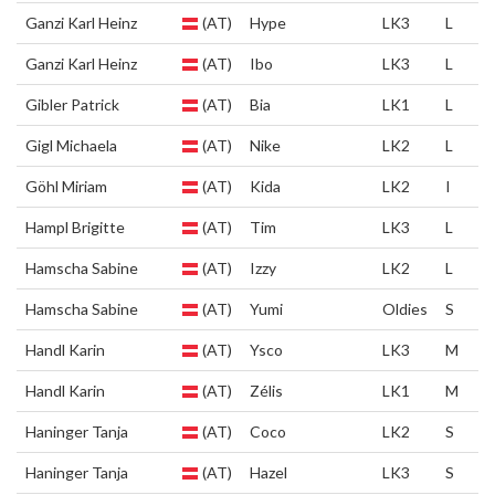
Ganzi Karl Heinz
(AT)
Hype
LK3
L
Ganzi Karl Heinz
(AT)
Ibo
LK3
L
Gibler Patrick
(AT)
Bia
LK1
L
Gigl Michaela
(AT)
Nike
LK2
L
Göhl Miriam
(AT)
Kida
LK2
I
Hampl Brigitte
(AT)
Tim
LK3
L
Hamscha Sabine
(AT)
Izzy
LK2
L
Hamscha Sabine
(AT)
Yumi
Oldies
S
Handl Karin
(AT)
Ysco
LK3
M
Handl Karin
(AT)
Zélis
LK1
M
Haninger Tanja
(AT)
Coco
LK2
S
Haninger Tanja
(AT)
Hazel
LK3
S