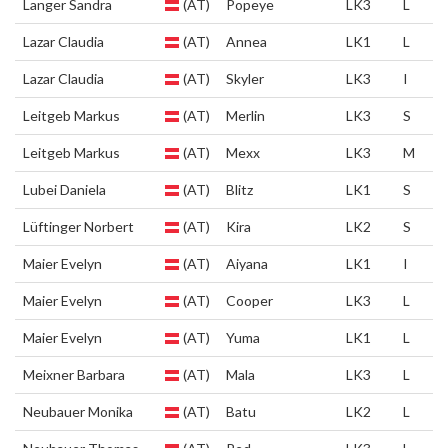
Langer Sandra
(AT)
Popeye
LK3
L
Lazar Claudia
(AT)
Annea
LK1
L
Lazar Claudia
(AT)
Skyler
LK3
I
Leitgeb Markus
(AT)
Merlin
LK3
S
Leitgeb Markus
(AT)
Mexx
LK3
M
Lubei Daniela
(AT)
Blitz
LK1
S
Lüftinger Norbert
(AT)
Kira
LK2
S
Maier Evelyn
(AT)
Aiyana
LK1
I
Maier Evelyn
(AT)
Cooper
LK3
L
Maier Evelyn
(AT)
Yuma
LK1
L
Meixner Barbara
(AT)
Mala
LK3
L
Neubauer Monika
(AT)
Batu
LK2
L