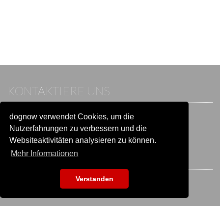
KONTAKTIERE UNS
dognow verwendet Cookies, um die
Wenn du bereits einen Account hast, melde dich bitte an.
Sonst besuche unser Hilfe- und Kontaktcenter:
Nutzerfahrungen zu verbessern und die
Zu
Hilfe und Kontakt
wechseln
Websiteaktivitäten analysieren zu können.
Mehr Informationen
BLEIB IN VERBINDUNG
Verstanden
EVENTSUCHE