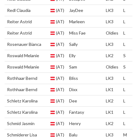
Redl Claudia
(AT)
JayDee
LK3
L
Reiter Astrid
(AT)
Marleen
LK3
L
Reiter Astrid
(AT)
Miss Fae
Oldies
L
Rosenauer Bianca
(AT)
Sally
LK3
L
Roswald Melanie
(AT)
Elly
LK2
S
Roswald Melanie
(AT)
Sam
Oldies
S
Rothhaar Bernd
(AT)
Bliss
LK3
L
Rothhaar Bernd
(AT)
Dixx
LK1
L
Schletz Karolina
(AT)
Dee
LK2
L
Schletz Karolina
(AT)
Fantasy
LK1
L
Schmid Jasmin
(AT)
Henry
LK2
L
Schmiderer Lisa
(AT)
Balu
LK3
M