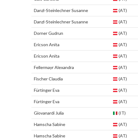
Danzl-Steinlechner Susanne
(AT)
Danzl-Steinlechner Susanne
(AT)
Dorner Gudrun
(AT)
Ericson Anita
(AT)
Ericson Anita
(AT)
Fellermayr Alexandra
(AT)
Fischer Claudia
(AT)
Fürtinger Eva
(AT)
Fürtinger Eva
(AT)
Giovanardi Julia
(IT)
Hamscha Sabine
(AT)
Hamscha Sabine
(AT)