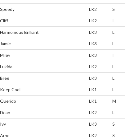
Speedy
LK2
S
Cliff
LK2
I
Harmonious Brilliant
LK3
L
Jamie
LK3
L
Miley
LK3
I
Lukida
LK2
L
Bree
LK3
L
Keep Cool
LK1
L
Querido
LK1
M
Dean
LK2
L
Ivy
LK3
S
Arno
LK2
S