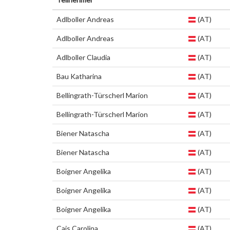
Adlboller Andreas
(AT)
Adlboller Andreas
(AT)
Adlboller Claudia
(AT)
Bau Katharina
(AT)
Bellingrath-Türscherl Marion
(AT)
Bellingrath-Türscherl Marion
(AT)
Biener Natascha
(AT)
Biener Natascha
(AT)
Boigner Angelika
(AT)
Boigner Angelika
(AT)
Boigner Angelika
(AT)
Cais Carolina
(AT)