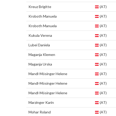
Kreuz Brigitte
(AT)
Kroboth Manuela
(AT)
Kroboth Manuela
(AT)
Kukula Verena
(AT)
Lubei Daniela
(AT)
Maganja Klemen
(AT)
Maganja Urska
(AT)
Mandl-Mösinger Helene
(AT)
Mandl-Mösinger Helene
(AT)
Mandl-Mösinger Helene
(AT)
Marzinger Karin
(AT)
Mohar Roland
(AT)