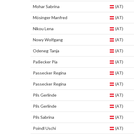
Mohar Sabrina
(AT)
Mösinger Manfred
(AT)
Nikou Lena
(AT)
Nowy Wolfgang
(AT)
Odeneg Tanja
(AT)
Paßecker Pia
(AT)
Passecker Regina
(AT)
Passecker Regina
(AT)
Pils Gerlinde
(AT)
Pils Gerlinde
(AT)
Pils Sabrina
(AT)
Poindl Uschi
(AT)