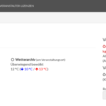
VERANSTALTER-LIZENZEN
V
Ö
k
Al
Wetterarchiv
(am Veranstaltungsort)
(A
Überwiegend bewölkt
V
12 °C (
10 °C
/
13 °C
)
Ö
(K
R