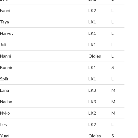
Fanni
LK2
L
Taya
LK1
L
Harvey
LK1
L
Juli
LK1
L
Nanni
Oldies
L
Bonnie
LK1
S
Split
LK1
L
Lana
LK3
M
Nacho
LK3
M
Nyko
LK2
M
Izzy
LK2
L
Yumi
Oldies
S