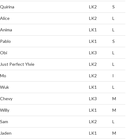
Quirina
LK2
S
Alice
LK2
L
Anima
LK1
L
Pablo
LK1
S
Obi
LK3
L
Just Perfect Ylvie
LK2
L
Mo
LK2
I
Wuk
LK1
L
Chevy
LK3
M
Willy
LK1
M
Sam
LK2
L
Jaden
LK1
M