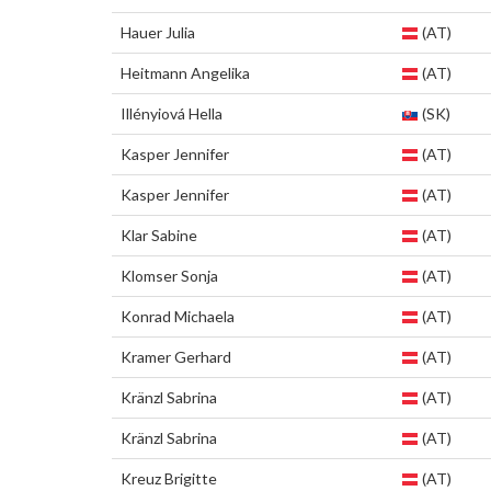
Hauer Julia
(AT)
Heitmann Angelika
(AT)
Illényiová Hella
(SK)
Kasper Jennifer
(AT)
Kasper Jennifer
(AT)
Klar Sabine
(AT)
Klomser Sonja
(AT)
Konrad Michaela
(AT)
Kramer Gerhard
(AT)
Kränzl Sabrina
(AT)
Kränzl Sabrina
(AT)
Kreuz Brigitte
(AT)