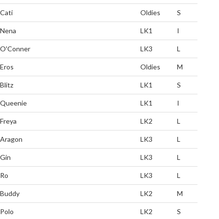
Cati
Oldies
S
Nena
LK1
I
O'Conner
LK3
L
Eros
Oldies
M
Blitz
LK1
S
Queenie
LK1
I
Freya
LK2
L
Aragon
LK3
L
Gin
LK3
L
Ro
LK3
L
Buddy
LK2
M
Polo
LK2
S