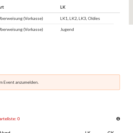
rt
LK
berweisung (Vorkasse)
LK1, LK2, LK3, Oldies
berweisung (Vorkasse)
Jugend
em Event anzumelden.
rteliste: 0
Hund
LK
GK