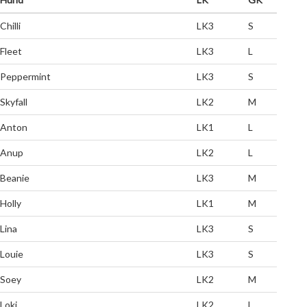
Chilli
LK3
S
Fleet
LK3
L
Peppermint
LK3
S
Skyfall
LK2
M
Anton
LK1
L
Anup
LK2
L
Beanie
LK3
M
Holly
LK1
M
Lina
LK3
S
Louie
LK3
S
Soey
LK2
M
Loki
LK2
L