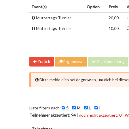
Event(s)
Option
Preis
A
Muttertags Turnier
20,00
Ü
Muttertags Turnier
10,00
Ü
Zurück
Ergebnisse
Zur Anmeldung
Bitte melde dich bei dog
now
an, um dich bei dies
Liste filtern nach:
S
M
L
I
Teilnehmer akzeptiert: 94
|
noch nicht akzeptiert: 0
|
Wa
Teilnehmer