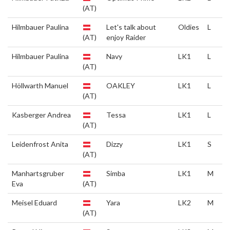
(AT)
Hilmbauer Paulina
Let's talk about
Oldies
L
(AT)
enjoy Raider
Hilmbauer Paulina
Navy
LK1
L
(AT)
Höllwarth Manuel
OAKLEY
LK1
L
(AT)
Kasberger Andrea
Tessa
LK1
L
(AT)
Leidenfrost Anita
Dizzy
LK1
S
(AT)
Manhartsgruber
Simba
LK1
M
Eva
(AT)
Meisel Eduard
Yara
LK2
M
(AT)