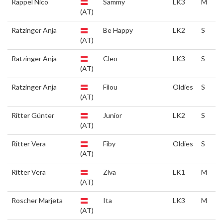
Rappel Nico
Sammy
LK3
M
(AT)
Ratzinger Anja
Be Happy
LK2
S
(AT)
Ratzinger Anja
Cleo
LK3
S
(AT)
Ratzinger Anja
Filou
Oldies
S
(AT)
Ritter Günter
Junior
LK2
S
(AT)
Ritter Vera
Fiby
Oldies
S
(AT)
Ritter Vera
Ziva
LK1
M
(AT)
Roscher Marjeta
Ita
LK3
M
(AT)