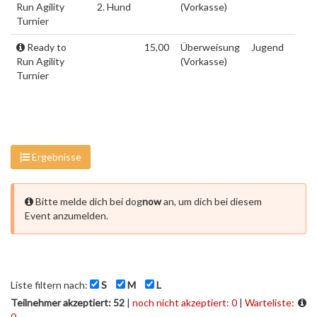
Run Agility
2. Hund
(Vorkasse)
Turnier
Ready to
15,00
Überweisung
Jugend
Run Agility
(Vorkasse)
Turnier
Ergebnisse
Bitte melde dich bei dog
now
an, um dich bei diesem
Event anzumelden.
Liste filtern nach:
S
M
L
Teilnehmer akzeptiert: 52
|
noch nicht akzeptiert: 0
|
Warteliste:
0