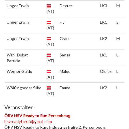
Unger Erwin
Dexter
LK3
M
(AT)
Unger Erwin
Fly
LK1
S
(AT)
Unger Erwin
Grace
LK2
M
(AT)
Wahl-Dukat
Sansa
LK1
L
Patricia
(AT)
Werner Guido
Malou
Oldies
L
(AT)
Wölflingseder Silke
Emma
LK2
L
(AT)
Veranstalter
ÖRV HSV Ready to Run Persenbeug
hsvreadytorun@gmail.com
ÖRV HSV Ready to Run, Industriestraße 2, Persenbeug,