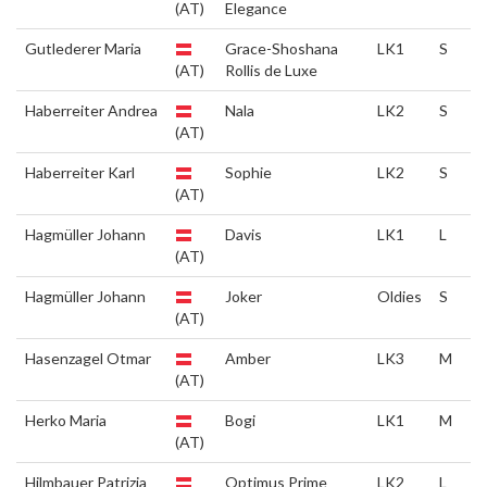
(AT)
Elegance
Gutlederer Maria
Grace-Shoshana
LK1
S
(AT)
Rollis de Luxe
Haberreiter Andrea
Nala
LK2
S
(AT)
Haberreiter Karl
Sophie
LK2
S
(AT)
Hagmüller Johann
Davis
LK1
L
(AT)
Hagmüller Johann
Joker
Oldies
S
(AT)
Hasenzagel Otmar
Amber
LK3
M
(AT)
Herko Maria
Bogi
LK1
M
(AT)
Hilmbauer Patrizia
Optimus Prime
LK2
L