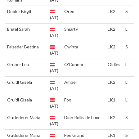
Dobler Birgit
Oreo
LK2
S
(AT)
Engel Sarah
Smarty
LK2
L
(AT)
Falzeder Bettina
Cwinta
LK2
S
(AT)
Gruber Lea
O'Connor
Oldies
L
(AT)
Gruidl Gisela
Amber
LK2
L
(AT)
Gruidl Gisela
Fox
LK1
L
(AT)
Gutlederer Maria
Dion Rollis de Luxe
LK2
S
(AT)
Gutlederer Maria
Fee Grand
LK1
S