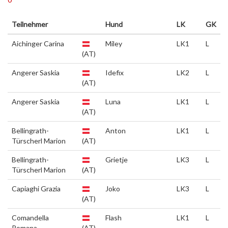
Teilnehmer
Hund
LK
GK
Aichinger Carina
Miley
LK1
L
(AT)
Angerer Saskia
Idefix
LK2
L
(AT)
Angerer Saskia
Luna
LK1
L
(AT)
Bellingrath-
Anton
LK1
L
Türscherl Marion
(AT)
Bellingrath-
Grietje
LK3
L
Türscherl Marion
(AT)
Capiaghi Grazia
Joko
LK3
L
(AT)
Comandella
Flash
LK1
L
Romana
(AT)