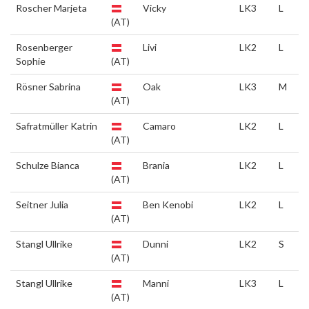
Roscher Marjeta
Vicky
LK3
L
(AT)
Rosenberger
Livi
LK2
L
Sophie
(AT)
Rösner Sabrina
Oak
LK3
M
(AT)
Safratmüller Katrin
Camaro
LK2
L
(AT)
Schulze Bianca
Brania
LK2
L
(AT)
Seitner Julia
Ben Kenobi
LK2
L
(AT)
Stangl Ullrike
Dunni
LK2
S
(AT)
Stangl Ullrike
Manni
LK3
L
(AT)