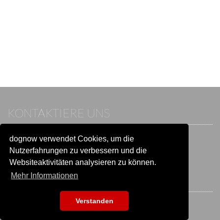
KONTAKTIERE UNS
dognow verwendet Cookies, um die
Wenn du bereits einen Account hast, melde dich bitte an.
Sonst besuche unser Hilfe- und Kontaktcenter:
Nutzerfahrungen zu verbessern und die
Zu
Hilfe und Kontakt
wechseln
Websiteaktivitäten analysieren zu können.
Mehr Informationen
BLEIB IN VERBINDUNG
Verstanden