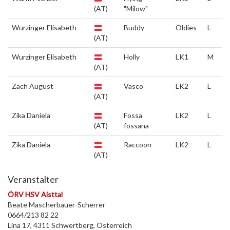
(AT)
"Milow"
Wurzinger Elisabeth
Buddy
Oldies
L
(AT)
Wurzinger Elisabeth
Holly
LK1
M
(AT)
Zach August
Vasco
LK2
L
(AT)
Zika Daniela
Fossa
LK2
L
(AT)
fossana
Zika Daniela
Raccoon
LK2
L
(AT)
Veranstalter
ÖRV HSV Aisttal
Beate Mascherbauer-Scherrer
0664/213 82 22
Lina 17, 4311 Schwertberg, Österreich