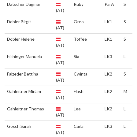
Datscher Dagmar
Ruby
ParA
S
(AT)
Dobler Birgit
Oreo
LK1
S
(AT)
Dobler Helene
Toffee
LK1
S
(AT)
Eichinger Manuela
Sia
LK3
L
(AT)
Falzeder Bettina
Cwinta
LK2
S
(AT)
Gahleitner Miriam
Flash
LK2
M
(AT)
Gahleitner Thomas
Lee
LK2
L
(AT)
Gosch Sarah
Carla
LK3
L
(AT)