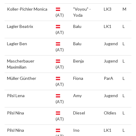
Koller-Pichler Monica
"Voyou" -
LK3
M
(AT)
Yoda
Lagler Beatrix
Balu
LK1
L
(AT)
Lagler Ben
Balu
Jugend
L
(AT)
Mascherbauer
Benja
Jugend
L
Maximilian
(AT)
Müller Günther
Fiona
ParA
L
(AT)
Pilsl Lena
Amy
Jugend
L
(AT)
Pilsl Nina
Diesel
Oldies
L
(AT)
Pilsl Nina
Ino
LK1
L