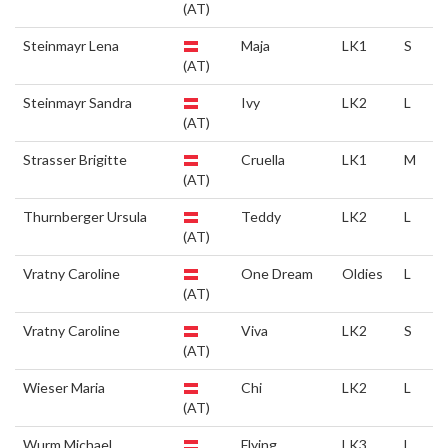
(AT)
Steinmayr Lena
Maja
LK1
S
(AT)
Steinmayr Sandra
Ivy
LK2
L
(AT)
Strasser Brigitte
Cruella
LK1
M
(AT)
Thurnberger Ursula
Teddy
LK2
L
(AT)
Vratny Caroline
One Dream
Oldies
L
(AT)
Vratny Caroline
Viva
LK2
S
(AT)
Wieser Maria
Chi
LK2
L
(AT)
Wurm Michael
Flying
LK3
L