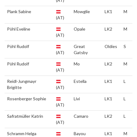
(AT)
Plank Sabine
Mowglie
LK1
M
(AT)
Pöhl Eveline
Opale
LK2
M
(AT)
Pöhl Rudolf
Great
Oldies
S
(AT)
Gatsby
Pöhl Rudolf
Mo
LK2
M
(AT)
Reidl-Jungmayr
Estella
LK1
L
Brigitte
(AT)
Rosenberger Sophie
Livi
LK1
L
(AT)
Safratmüller Katrin
Camaro
LK2
L
(AT)
Schramm Helga
Bayou
LK1
M