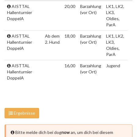
AISTTAL
20,00
Barzahlung
LK1, LK2,
Hallenturnier
(vor Ort)
LK3,
DoppelA
Oldies,
ParA
AISTTAL
Ab dem
18,00
Barzahlung
LK1, LK2,
Hallenturnier
2. Hund
(vor Ort)
LK3,
DoppelA
Oldies,
ParA
AISTTAL
16,00
Barzahlung
Jugend
Hallenturnier
(vor Ort)
DoppelA
Ergebnisse
Bitte melde dich bei dog
now
an, um dich bei diesem