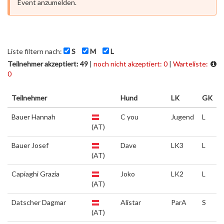
Event anzumelden.
Liste filtern nach:
S
M
L
Teilnehmer akzeptiert: 49
|
noch nicht akzeptiert: 0
|
Warteliste:
0
Teilnehmer
Hund
LK
GK
Bauer Hannah
C you
Jugend
L
(AT)
Bauer Josef
Dave
LK3
L
(AT)
Capiaghi Grazia
Joko
LK2
L
(AT)
Datscher Dagmar
Alistar
ParA
S
(AT)