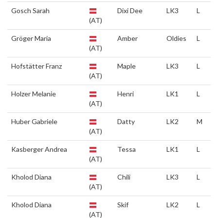
Gosch Sarah
Dixi Dee
LK3
L
(AT)
Gröger Maria
Amber
Oldies
L
(AT)
Hofstätter Franz
Maple
LK3
L
(AT)
Holzer Melanie
Henri
LK1
L
(AT)
Huber Gabriele
Datty
LK2
M
(AT)
Kasberger Andrea
Tessa
LK1
L
(AT)
Kholod Diana
Chili
LK3
L
(AT)
Kholod Diana
Skif
LK2
L
(AT)