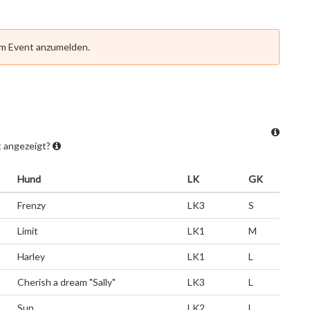
em Event anzumelden.
t angezeigt?
Hund
LK
GK
Frenzy
LK3
S
Limit
LK1
M
Harley
LK1
L
Cherish a dream "Sally"
LK3
L
Sun
LK2
L