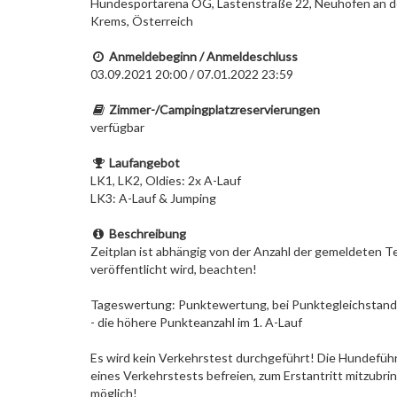
Hundesportarena OG, Lastenstraße 22, Neuhofen an d
Krems, Österreich
Anmeldebeginn / Anmeldeschluss
03.09.2021 20:00 / 07.01.2022 23:59
Zimmer-/Campingplatzreservierungen
verfügbar
Laufangebot
LK1, LK2, Oldies: 2x A-Lauf
LK3: A-Lauf & Jumping
Beschreibung
Zeitplan ist abhängig von der Anzahl der gemeldeten T
veröffentlicht wird, beachten!
Tageswertung: Punktewertung, bei Punktegleichstand 
- die höhere Punkteanzahl im 1. A-Lauf
Es wird kein Verkehrstest durchgeführt! Die Hundeführe
eines Verkehrstests befreien, zum Erstantritt mitzubrin
möglich!