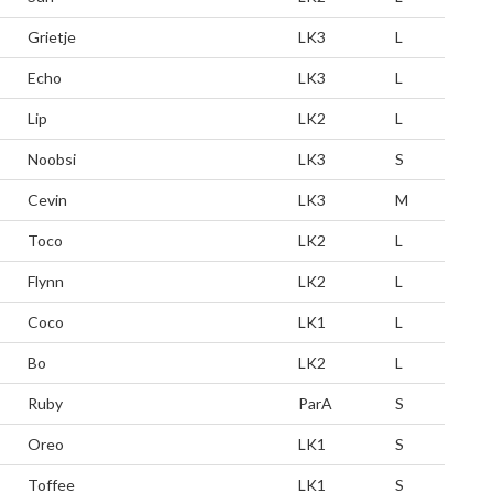
Grietje
LK3
L
Echo
LK3
L
Lip
LK2
L
Noobsi
LK3
S
Cevin
LK3
M
Toco
LK2
L
Flynn
LK2
L
Coco
LK1
L
Bo
LK2
L
Ruby
ParA
S
Oreo
LK1
S
Toffee
LK1
S