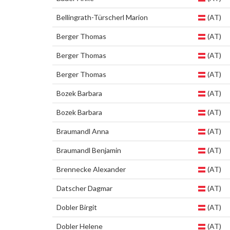
Bellingrath-Türscherl Marion
(AT)
Berger Thomas
(AT)
Berger Thomas
(AT)
Berger Thomas
(AT)
Bozek Barbara
(AT)
Bozek Barbara
(AT)
Braumandl Anna
(AT)
Braumandl Benjamin
(AT)
Brennecke Alexander
(AT)
Datscher Dagmar
(AT)
Dobler Birgit
(AT)
Dobler Helene
(AT)