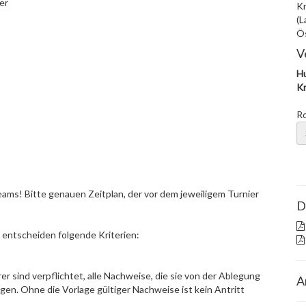
er
Kr
(L
Ös
V
Hu
Kr
R
eams! Bitte genauen Zeitplan, der vor dem jeweiligem Turnier
D
entscheiden folgende Kriterien:
r sind verpflichtet, alle Nachweise, die sie von der Ablegung
A
gen. Ohne die Vorlage gültiger Nachweise ist kein Antritt