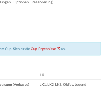
ngen - Optionen - Reservierung)
em Cup. Sieh dir die
Cup-Ergebnisse
an.
LK
eisung (Vorkasse)
LK1, LK2, LK3, Oldies, Jugend