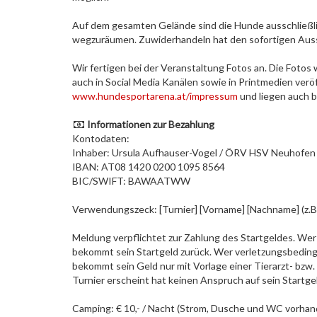
Auf dem gesamten Gelände sind die Hunde ausschließlic
wegzuräumen. Zuwiderhandeln hat den sofortigen Auss
Wir fertigen bei der Veranstaltung Fotos an. Die Fotos
auch in Social Media Kanälen sowie in Printmedien verö
www.hundesportarena.at/impressum
und liegen auch b
Informationen zur Bezahlung
Kontodaten:
Inhaber: Ursula Aufhauser-Vogel / ÖRV HSV Neuhofen
IBAN: AT08 1420 0200 1095 8564
BIC/SWIFT: BAWAATWW
Verwendungszeck: [Turnier] [Vorname] [Nachname] (z.B.
Meldung verpflichtet zur Zahlung des Startgeldes. Wer 
bekommt sein Startgeld zurück. Wer verletzungsbedingt
bekommt sein Geld nur mit Vorlage einer Tierarzt- bzw
Turnier erscheint hat keinen Anspruch auf sein Startge
Camping: € 10,- / Nacht (Strom, Dusche und WC vorhan