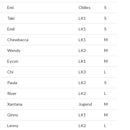
Emi
Oldies
S
Taki
LK1
S
Emil
LK1
S
Chewbacca
LK1
M
Wendy
LK2
M
Eycon
LK1
M
Chi
LK3
L
Paula
LK2
S
River
LK2
L
Xantana
Jugend
M
Ginny
LK1
M
Lenny
LK2
L