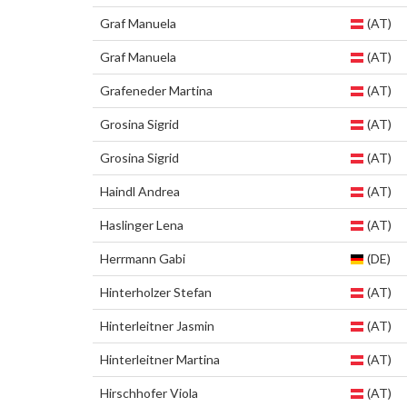
Graf Manuela
(AT)
Graf Manuela
(AT)
Grafeneder Martina
(AT)
Grosina Sigrid
(AT)
Grosina Sigrid
(AT)
Haindl Andrea
(AT)
Haslinger Lena
(AT)
Herrmann Gabi
(DE)
Hinterholzer Stefan
(AT)
Hinterleitner Jasmin
(AT)
Hinterleitner Martina
(AT)
Hirschhofer Viola
(AT)