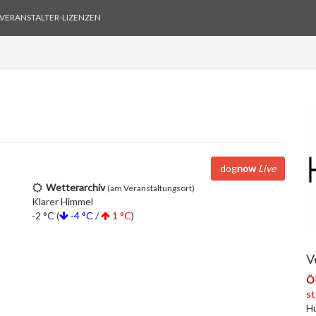
VERANSTALTER-LIZENZEN
dog
now
Live
Wetterarchiv
(am Veranstaltungsort)
Klarer Himmel
-2 °C (
-4 °C
/
1 °C
)
V
Ö
s
Hu