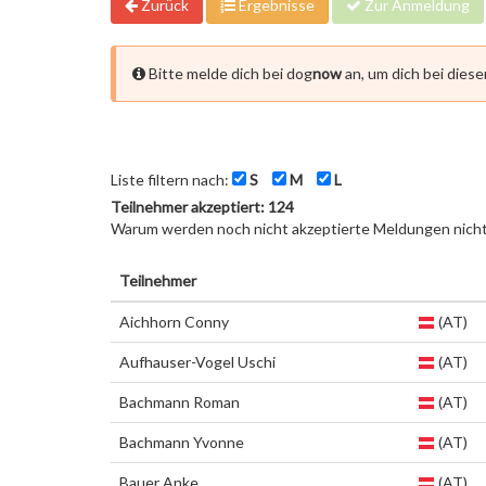
Zurück
Ergebnisse
Zur Anmeldung
Bitte melde dich bei dog
now
an, um dich bei dies
Liste filtern nach:
S
M
L
Teilnehmer akzeptiert: 124
Warum werden noch nicht akzeptierte Meldungen nich
Teilnehmer
Aichhorn Conny
(AT)
Aufhauser-Vogel Uschi
(AT)
Bachmann Roman
(AT)
Bachmann Yvonne
(AT)
Bauer Anke
(AT)