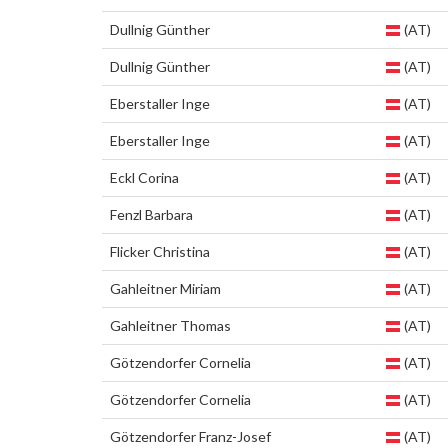
Dullnig Günther
(AT)
Dullnig Günther
(AT)
Eberstaller Inge
(AT)
Eberstaller Inge
(AT)
Eckl Corina
(AT)
Fenzl Barbara
(AT)
Flicker Christina
(AT)
Gahleitner Miriam
(AT)
Gahleitner Thomas
(AT)
Götzendorfer Cornelia
(AT)
Götzendorfer Cornelia
(AT)
Götzendorfer Franz-Josef
(AT)