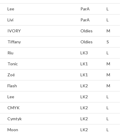
Lee
ParA
L
Livi
ParA
L
IVORY
Oldies
M
Tiffany
Oldies
S
Riu
LK3
L
Tonic
LK1
M
Zoé
LK1
M
Flash
LK2
M
Lee
LK2
L
CMYK
LK2
L
Cymtyk
LK2
L
Moon
LK2
L