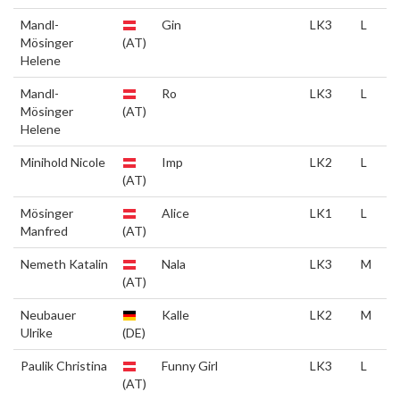
Mandl-
Gin
LK3
L
Mösinger
(AT)
Helene
Mandl-
Ro
LK3
L
Mösinger
(AT)
Helene
Minihold Nicole
Imp
LK2
L
(AT)
Mösinger
Alice
LK1
L
Manfred
(AT)
Nemeth Katalin
Nala
LK3
M
(AT)
Neubauer
Kalle
LK2
M
Ulrike
(DE)
Paulik Christina
Funny Girl
LK3
L
(AT)