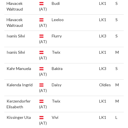
Hlavacek
Budi
LK1
S
Waltraud
(AT)
Hlavacek
Leeloo
LK1
S
Waltraud
(AT)
Ivanis Silvi
Flurry
LK3
S
(AT)
Ivanis Silvi
Twix
LK1
M
(AT)
Kahr Manuela
Bakira
LK3
S
(AT)
Kalenda Ingrid
Daisy
Oldies
M
(AT)
Kerzendorfer
Twix
LK1
M
Elisabeth
(AT)
Kissinger Uta
Vivi
LK1
L
(AT)