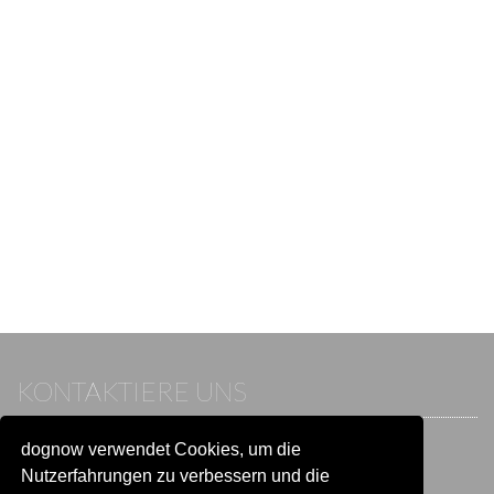
KONTAKTIERE UNS
dognow verwendet Cookies, um die
Wenn du bereits einen Account hast, melde dich bitte an.
Sonst besuche unser Hilfe- und Kontaktcenter:
Nutzerfahrungen zu verbessern und die