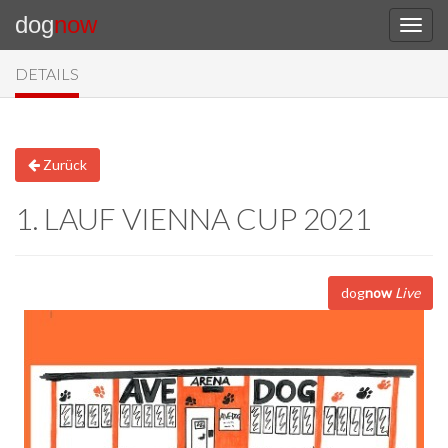
dog
now
DETAILS
Zurück
1. LAUF VIENNA CUP 2021
dog
now
Live