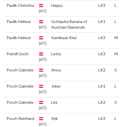
Paulik Christina
Happy
LK3
L
(AT)
Paulik Helmut
Gchiquita Banana of
LK1
L
(AT)
Austrian Diamonds
Paulik Helmut
Kamikaze Kiwi
LK3
M
(AT)
Poindl Uschi
Letty
LK3
M
(AT)
Posch Gabriele
Anou
LK2
S
(AT)
Posch Gabriele
Joker
LK1
L
(AT)
Posch Gabriele
Lini
LK2
S
(AT)
Posch Reinhard
Ayk
LK3
L
(AT)