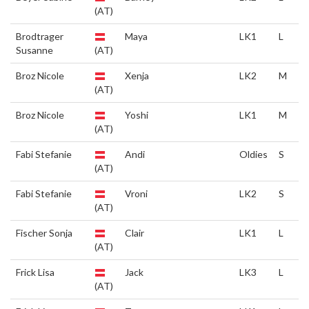
(AT)
Brodtrager
Maya
LK1
L
Susanne
(AT)
Broz Nicole
Xenja
LK2
M
(AT)
Broz Nicole
Yoshi
LK1
M
(AT)
Fabi Stefanie
Andi
Oldies
S
(AT)
Fabi Stefanie
Vroni
LK2
S
(AT)
Fischer Sonja
Clair
LK1
L
(AT)
Frick Lisa
Jack
LK3
L
(AT)