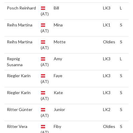
Posch Reinhard
Bill
LK3
L
(AT)
Reihs Martina
Mina
LK1
S
(AT)
Reihs Martina
Motte
Oldies
S
(AT)
Repnig
Amy
LK3
L
Susanna
(AT)
Riegler Karin
Faye
LK3
S
(AT)
Riegler Karin
Kate
LK3
S
(AT)
Ritter Günter
Junior
LK2
S
(AT)
Ritter Vera
Fiby
Oldies
S
(AT)