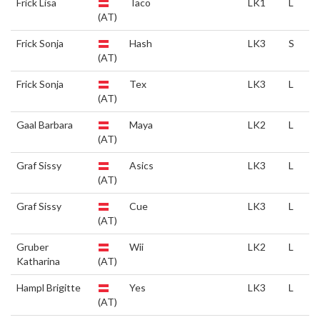
Frick Lisa
Taco
LK1
L
(AT)
Frick Sonja
Hash
LK3
S
(AT)
Frick Sonja
Tex
LK3
L
(AT)
Gaal Barbara
Maya
LK2
L
(AT)
Graf Sissy
Asics
LK3
L
(AT)
Graf Sissy
Cue
LK3
L
(AT)
Gruber
Wii
LK2
L
Katharina
(AT)
Hampl Brigitte
Yes
LK3
L
(AT)