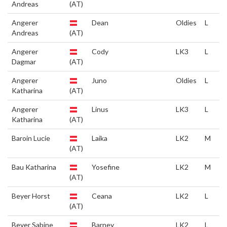
Andreas
(AT)
Angerer
Dean
Oldies
L
Andreas
(AT)
Angerer
Cody
LK3
L
Dagmar
(AT)
Angerer
Juno
Oldies
L
Katharina
(AT)
Angerer
Linus
LK3
L
Katharina
(AT)
Baroin Lucie
Laika
LK2
M
(AT)
Bau Katharina
Yosefine
LK2
M
(AT)
Beyer Horst
Ceana
LK2
L
(AT)
Beyer Sabine
Barney
LK2
L