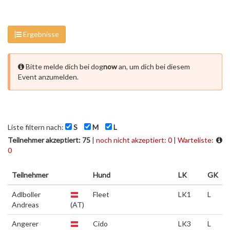
Ergebnisse
Bitte melde dich bei dog
now
an, um dich bei diesem
Event anzumelden.
Liste filtern nach:
S
M
L
Teilnehmer akzeptiert: 75
|
noch nicht akzeptiert: 0
|
Warteliste:
0
Teilnehmer
Hund
LK
GK
Adlboller
Fleet
LK1
L
Andreas
(AT)
Angerer
Cido
LK3
L