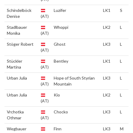
Schindelböck
Luzifer
LK1
S
Denise
(AT)
Stadlbauer
Whoppi
LK2
L
Monika
(AT)
Stöger Robert
Ghost
LK3
L
(AT)
Stückler
Bentley
LK1
L
Martina
(AT)
Urban Julia
Hope of South Styrian
LK3
L
(AT)
Mountain
Urban Julia
Kio
LK2
L
(AT)
Vrchotka
Chocko
LK3
L
Othmar
(AT)
Wegbauer
Finn
LK3
M