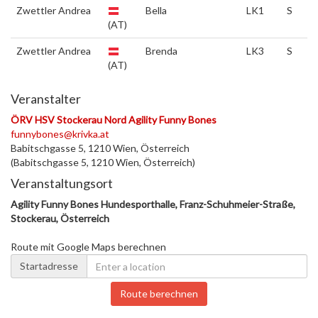
Zwettler Andrea
Bella
LK1
S
(AT)
Zwettler Andrea
Brenda
LK3
S
(AT)
Veranstalter
ÖRV HSV Stockerau Nord Agility Funny Bones
funnybones@krivka.at
Babitschgasse 5, 1210 Wien, Österreich
(Babitschgasse 5, 1210 Wien, Österreich)
Veranstaltungsort
Agility Funny Bones Hundesporthalle, Franz-Schuhmeier-Straße,
Stockerau, Österreich
Route mit Google Maps berechnen
Startadresse
Route berechnen