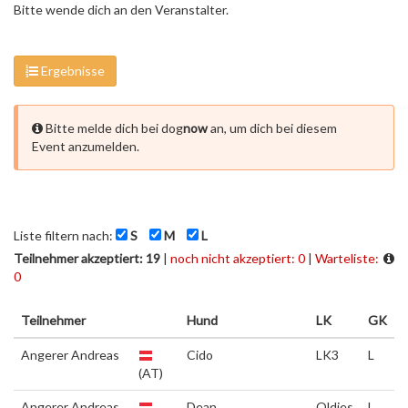
Bitte wende dich an den Veranstalter.
Ergebnisse
Bitte melde dich bei dog
now
an, um dich bei diesem
Event anzumelden.
Liste filtern nach:
S
M
L
Teilnehmer akzeptiert: 19
|
noch nicht akzeptiert: 0
|
Warteliste:
0
Teilnehmer
Hund
LK
GK
Angerer Andreas
Cido
LK3
L
(AT)
Angerer Andreas
Dean
Oldies
L