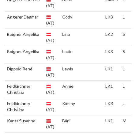
(AT)
Angerer Dagmar
Cody
LK3
L
(AT)
Boigner Angelika
Lina
LK2
S
(AT)
Boigner Angelika
Louie
LK3
S
(AT)
Dippold René
Lewis
LK1
L
(AT)
Feldkirchner
Annie
LK1
L
Christina
(AT)
Feldkirchner
Kimmy
LK3
L
Christina
(AT)
Kantz Susanne
Bärli
LK1
M
(AT)