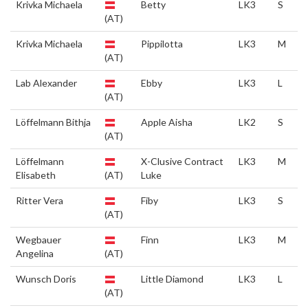
Krivka Michaela
Betty
LK3
S
(AT)
Krivka Michaela
Pippilotta
LK3
M
(AT)
Lab Alexander
Ebby
LK3
L
(AT)
Löffelmann Bithja
Apple Aisha
LK2
S
(AT)
Löffelmann
X-Clusive Contract
LK3
M
Elisabeth
(AT)
Luke
Ritter Vera
Fiby
LK3
S
(AT)
Wegbauer
Finn
LK3
M
Angelina
(AT)
Wunsch Doris
Little Diamond
LK3
L
(AT)