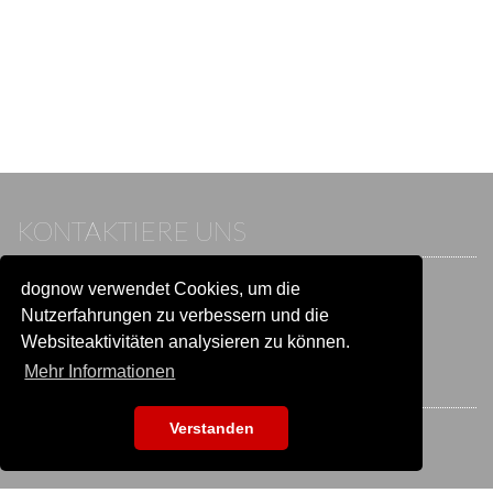
KONTAKTIERE UNS
dognow verwendet Cookies, um die
Wenn du bereits einen Account hast, melde dich bitte an.
Sonst besuche unser Hilfe- und Kontaktcenter:
Nutzerfahrungen zu verbessern und die
Zu
Hilfe und Kontakt
wechseln
Websiteaktivitäten analysieren zu können.
Mehr Informationen
BLEIB IN VERBINDUNG
Verstanden