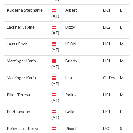
Kuderna Stephanie
Albert
LK1
L
(AT)
Lackner Sabine
Dizzy
LK2
L
(AT)
Legat Erich
LEON
LK1
M
(AT)
Marzinger Karin
Buddy
LK1
M
(AT)
Marzinger Karin
Lea
Oldies
M
(AT)
Piller Teresa
Pollux
LK1
M
(AT)
Pitzl Fabienne
Bella
LK1
L
(AT)
Reichetzer Petra
Pixxel
LK2
S