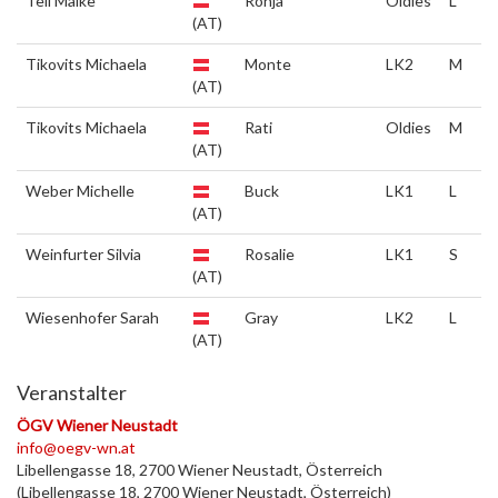
Tell Maike
Ronja
Oldies
L
(AT)
Tikovits Michaela
Monte
LK2
M
(AT)
Tikovits Michaela
Rati
Oldies
M
(AT)
Weber Michelle
Buck
LK1
L
(AT)
Weinfurter Silvia
Rosalie
LK1
S
(AT)
Wiesenhofer Sarah
Gray
LK2
L
(AT)
Veranstalter
ÖGV Wiener Neustadt
info@oegv-wn.at
Libellengasse 18, 2700 Wiener Neustadt, Österreich
(Libellengasse 18, 2700 Wiener Neustadt, Österreich)