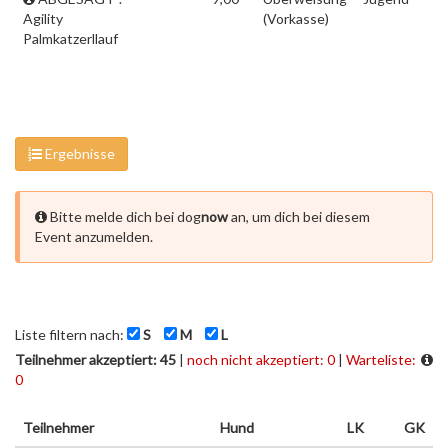
Agility
(Vorkasse)
Palmkatzerllauf
Ergebnisse
Bitte melde dich bei dog
now
an, um dich bei diesem
Event anzumelden.
Liste filtern nach:
S
M
L
Teilnehmer akzeptiert: 45
|
noch nicht akzeptiert: 0
|
Warteliste:
0
Teilnehmer
Hund
LK
GK