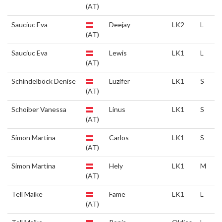
(AT)
Sauciuc Eva
Deejay
LK2
L
(AT)
Sauciuc Eva
Lewis
LK1
L
(AT)
Schindelböck Denise
Luzifer
LK1
S
(AT)
Schoiber Vanessa
Linus
LK1
S
(AT)
Simon Martina
Carlos
LK1
S
(AT)
Simon Martina
Hely
LK1
M
(AT)
Tell Maike
Fame
LK1
L
(AT)