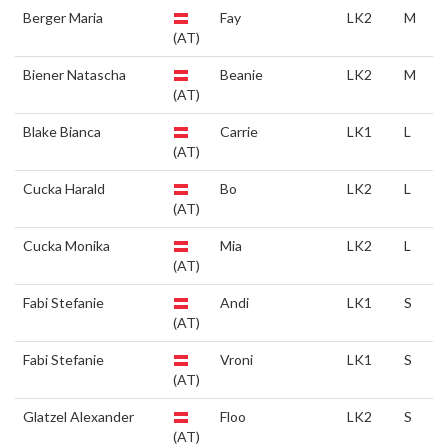
Berger Maria
Fay
LK2
M
(AT)
Biener Natascha
Beanie
LK2
M
(AT)
Blake Bianca
Carrie
LK1
L
(AT)
Cucka Harald
Bo
LK2
L
(AT)
Cucka Monika
Mia
LK2
L
(AT)
Fabi Stefanie
Andi
LK1
S
(AT)
Fabi Stefanie
Vroni
LK1
S
(AT)
Glatzel Alexander
Floo
LK2
S
(AT)