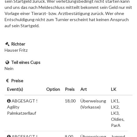
sein Startgeld zurück. Wer verletzungsbedingt nicht starten kann
und uns das nach Meldeschluss mitteilt bekommt sein Geld nur mit
Vorlage einer Tierarzt- bzw. Arztbestätigung zurück. Wer ohne
Entschuldigung nicht zum Turnier erscheint hat keinen Anspruch
auf sein Startgeld.
Richter
Hauser Fritz
Teil eines Cups
Nein
Preise
Event(s)
Option
Preis
Art
LK
ABGESAGT !
18,00
Überweisung
LK1,
Agility
(Vorkasse)
LK2,
Palmkatzerllauf
LK3,
Oldies,
ParA
ABGESAGT !
9,00
Überweisung
Jugend