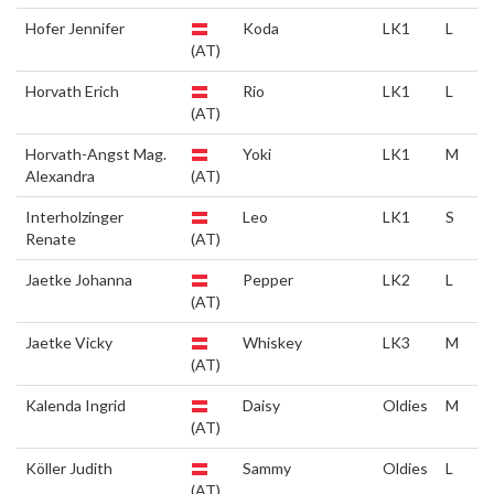
Hofer Jennifer
Koda
LK1
L
(AT)
Horvath Erich
Rio
LK1
L
(AT)
Horvath-Angst Mag.
Yoki
LK1
M
Alexandra
(AT)
Interholzinger
Leo
LK1
S
Renate
(AT)
Jaetke Johanna
Pepper
LK2
L
(AT)
Jaetke Vicky
Whiskey
LK3
M
(AT)
Kalenda Ingrid
Daisy
Oldies
M
(AT)
Köller Judith
Sammy
Oldies
L
(AT)