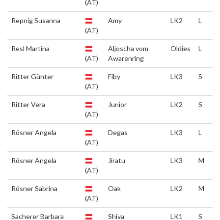
(AT)
Repnig Susanna
Amy
LK2
L
(AT)
Resl Martina
Aljoscha vom
Oldies
L
(AT)
Awarenring
Ritter Günter
Fiby
LK3
S
(AT)
Ritter Vera
Junior
LK2
S
(AT)
Rösner Angela
Degas
LK3
L
(AT)
Rösner Angela
Jiratu
LK3
M
(AT)
Rösner Sabrina
Oak
LK2
M
(AT)
Sacherer Barbara
Shiva
LK1
S