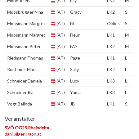
Mohn Jelena
(AT)
Elly
LK2
M
Moosbrugger Nina
(AT)
Gracy
LK2
S
Moosmann Margret
(AT)
Fil
Oldies
S
Moosmann Margret
(AT)
Fleur
LK1
M
Moosmann Peter
(AT)
FAY
LK2
M
Riedmann Thomas
(AT)
Page
LK1
L
Roithmeir Marc
(AT)
Sally
LK2
L
Schneider Daniela
(AT)
Lucy
LK3
L
Schneider Ria
(AT)
Yuma
LK3
L
Vogt Belinda
(AT)
JB
LK1
S
Veranstalter
SVÖ OG25 Rheindelta
dani.bilgeri@aon.at