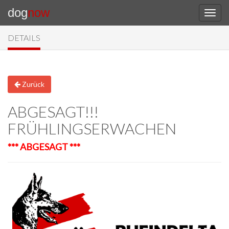
dog
now
DETAILS
Zurück
ABGESAGT!!!
FRÜHLINGSERWACHEN
*** ABGESAGT ***