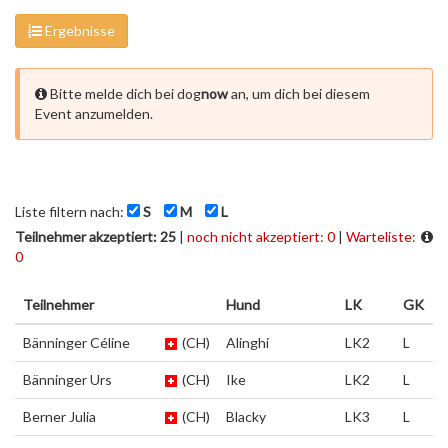
Ergebnisse
Bitte melde dich bei dog
now
an, um dich bei diesem
Event anzumelden.
Liste filtern nach:
S
M
L
Teilnehmer akzeptiert: 25
|
noch nicht akzeptiert: 0
|
Warteliste:
0
Teilnehmer
Hund
LK
GK
Bänninger Céline
(CH)
Alinghi
LK2
L
Bänninger Urs
(CH)
Ike
LK2
L
Berner Julia
(CH)
Blacky
LK3
L