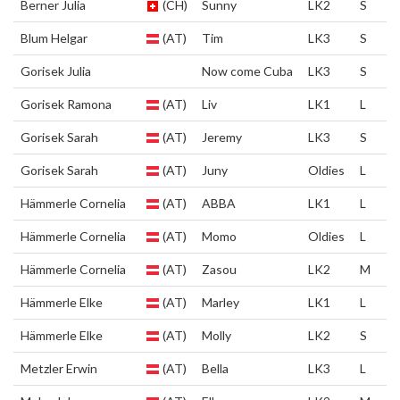
Berner Julia
(CH)
Sunny
LK2
S
Blum Helgar
(AT)
Tim
LK3
S
Gorisek Julia
Now come Cuba
LK3
S
Gorisek Ramona
(AT)
Liv
LK1
L
Gorisek Sarah
(AT)
Jeremy
LK3
S
Gorisek Sarah
(AT)
Juny
Oldies
L
Hämmerle Cornelia
(AT)
ABBA
LK1
L
Hämmerle Cornelia
(AT)
Momo
Oldies
L
Hämmerle Cornelia
(AT)
Zasou
LK2
M
Hämmerle Elke
(AT)
Marley
LK1
L
Hämmerle Elke
(AT)
Molly
LK2
S
Metzler Erwin
(AT)
Bella
LK3
L