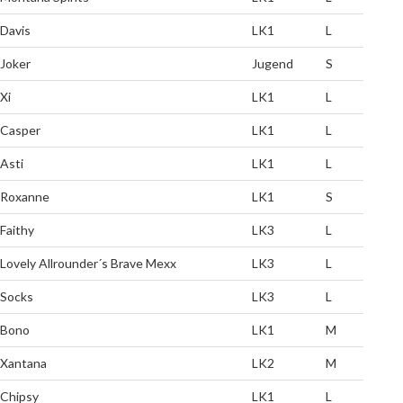
Davis
LK1
L
Joker
Jugend
S
Xi
LK1
L
Casper
LK1
L
Asti
LK1
L
Roxanne
LK1
S
Faithy
LK3
L
Lovely Allrounder´s Brave Mexx
LK3
L
Socks
LK3
L
Bono
LK1
M
Xantana
LK2
M
Chipsy
LK1
L