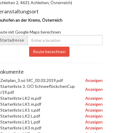
chleiten 2, 4631 Achleiten, Österreich)
eranstaltungsort
uhofen an der Krems, Österreich
oute mit Google Maps berechnen
Startadresse
Route berechnen
okumente
Zeitplan_3.oö SfC_03.03.2019.pdf
Anzeigen
Starterliste 3. OÖ SchneeflöckchenCup
Anzeigen
/19.pdf
Starterliste LK2 m.pdf
Anzeigen
Starterliste LK1 m.pdf
Anzeigen
Starterliste LK1 s.pdf
Anzeigen
Starterliste LK2 L.pdf
Anzeigen
Starterliste LK1 L.pdf
Anzeigen
Starterliste LK3 m.pdf
Anzeigen