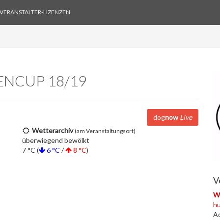
VERANSTALTER-LIZENZEN
ENCUP 18/19
dog
now
Live
Wetterarchiv
(am Veranstaltungsort)
überwiegend bewölkt
7 °C (
6 °C
/
8 °C
)
V
W
hu
Ac