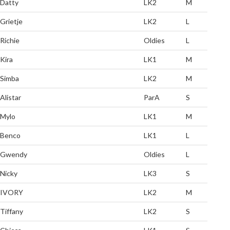
Datty
LK2
M
Grietje
LK2
L
Richie
Oldies
L
Kira
LK1
M
Simba
LK2
M
Alistar
ParA
S
Mylo
LK1
M
Benco
LK1
L
Gwendy
Oldies
L
Nicky
LK3
S
IVORY
LK2
M
Tiffany
LK2
S