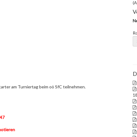
(A
V
Ne
R
D
arter am Turniertag beim oö SfC teilnehmen.
18
847
notieren