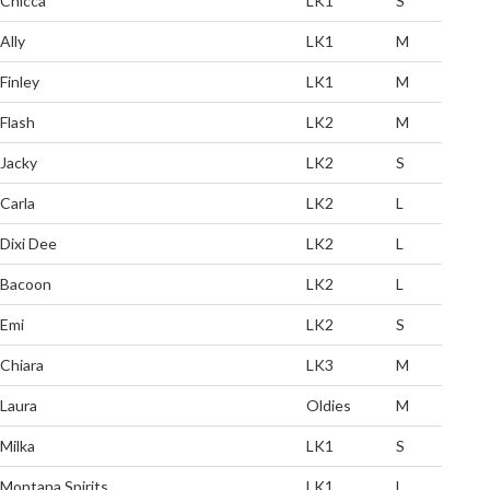
Chicca
LK1
S
Ally
LK1
M
Finley
LK1
M
Flash
LK2
M
Jacky
LK2
S
Carla
LK2
L
Dixi Dee
LK2
L
Bacoon
LK2
L
Emi
LK2
S
Chiara
LK3
M
Laura
Oldies
M
Milka
LK1
S
Montana Spirits
LK1
L