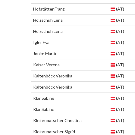
Hofstätter Franz
(AT)
Holzschuh Lena
(AT)
Holzschuh Lena
(AT)
Igler Eva
(AT)
Jonke Martin
(AT)
Kaiser Verena
(AT)
Kaltenböck Veronika
(AT)
Kaltenböck Veronika
(AT)
Klar Sabine
(AT)
Klar Sabine
(AT)
Kleinrubatscher Christina
(AT)
Kleinrubatscher Sigrid
(AT)