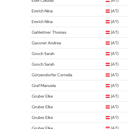
Edel Claudia
(AT)
Emrich Nina
(AT)
Emrich Nina
(AT)
Gahleitner Thomas
(AT)
Gassner Andrea
(AT)
Gosch Sarah
(AT)
Gosch Sarah
(AT)
Götzendorfer Cornelia
(AT)
Graf Manuela
(AT)
Gruber Elke
(AT)
Gruber Elke
(AT)
Gruber Elke
(AT)
Gruber Elke
(AT)