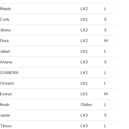
Maple
LK2
L
Cody
LK1
S
Jimmy
LK2
S
Flora
LK2
M
Jakari
LK1
L
Aiyana
LK3
S
GIANDRA
LK1
L
Ontario
LK1
L
Eowyn
LK1
M
Noah
Oldies
L
Jamie
LK3
S
Timon
LK3
L