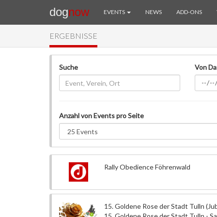
dog
now
EVENTS
NEWS
ADD-ONS
ERGEBNISSE
Suche
Von D
Anzahl von Events pro Seite
Rally Obedience Föhrenwald
15. Goldene Rose der Stadt Tulln (Ju
15. Goldene Rose der Stadt Tulln - 