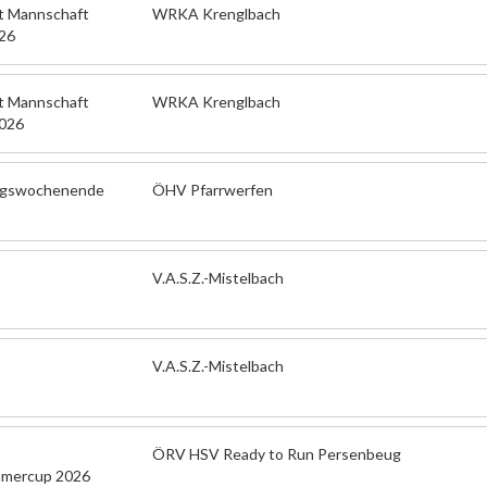
ft Mannschaft
WRKA Krenglbach
26
ft Mannschaft
WRKA Krenglbach
026
ungswochenende
ÖHV Pfarrwerfen
V.A.S.Z.-Mistelbach
V.A.S.Z.-Mistelbach
ÖRV HSV Ready to Run Persenbeug
mmercup 2026