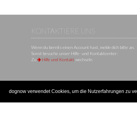
KONTAKTIERE UNS
Wenn du bereits einen Account hast, melde dich bitte an.
Sonst besuche unser Hilfe- und Kontaktcenter:
Zu
Hilfe und Kontakt
wechseln
dognow verwendet Cookies, um die Nutzerfahrungen zu ver
KS IT-Services KG
© 2013-2026 | dog
now
ist eine Onli
Unternehmen
Verein
Unternehmen
Veransta
Impressum
Onlinem
Nutzungsbedingungen / AGB
Einen Ve
Datenschutz
Überblic