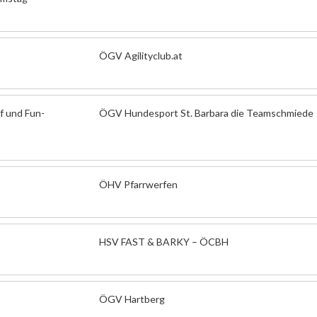
ÖGV Agilityclub.at
f und Fun-
ÖGV Hundesport St. Barbara die Teamschmiede
ÖHV Pfarrwerfen
HSV FAST & BARKY – ÖCBH
ÖGV Hartberg