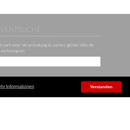
EVENTSUCHE
 nach einer Veranstaltung zu suchen, gib hier bitte die
zeichnung ein:
hr Informationen
Verstanden
Hilfe / Kontakt / Sonstiges
App
Kontakt
Hilfecenter
Forum