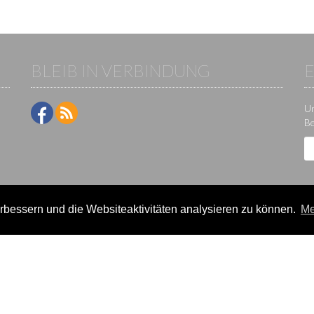
BLEIB IN VERBINDUNG
Um
Be
bessern und die Websiteaktivitäten analysieren zu können.
Me
ne-Plattform der KS IT-Services KG | Version:
29.5.1
|
Systemstatus
e / Veranstalter
Teilnehmer
lter-Lizenzen
Events
eldung
Ergebnisse
rein verwalten
Termine/Seminare
k
Statistikcenter