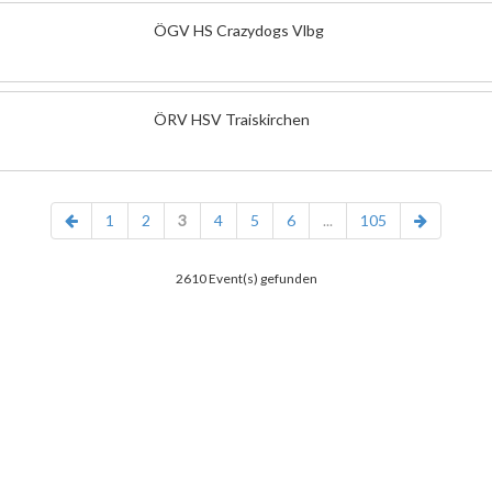
ÖGV HS Crazydogs Vlbg
ÖRV HSV Traiskirchen
1
2
3
4
5
6
...
105
2610 Event(s) gefunden