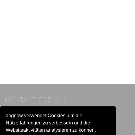
KONTAKTIERE UNS
dognow verwendet Cookies, um die
Wenn du bereits einen Account hast, melde dich bitte an.
Sonst besuche unser Hilfe- und Kontaktcenter:
Nutzerfahrungen zu verbessern und die
Zu
Hilfe und Kontakt
wechseln
Websiteaktivitäten analysieren zu können.