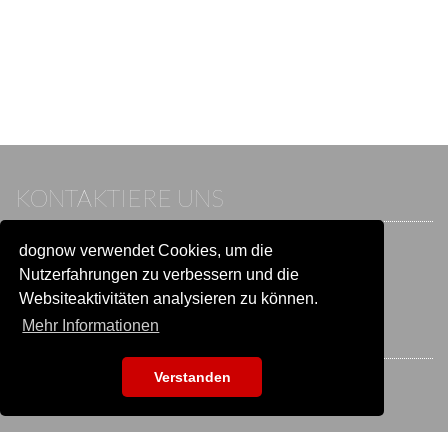
KONTAKTIERE UNS
dognow verwendet Cookies, um die
Wenn du bereits einen Account hast, melde dich bitte an.
Sonst besuche unser Hilfe- und Kontaktcenter:
Nutzerfahrungen zu verbessern und die
Zu
Hilfe und Kontakt
wechseln
Websiteaktivitäten analysieren zu können.
Mehr Informationen
BLEIB IN VERBINDUNG
Verstanden
EVENTSUCHE