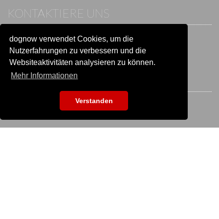
KONTAKTIERE UNS
dognow verwendet Cookies, um die
Wenn du bereits einen Account hast, melde dich bitte an.
Sonst besuche unser Hilfe- und Kontaktcenter:
Nutzerfahrungen zu verbessern und die
Zu
Hilfe und Kontakt
wechseln
Websiteaktivitäten analysieren zu können.
Mehr Informationen
BLEIB IN VERBINDUNG
Verstanden
EVENTSUCHE
Um nach einer Veranstaltung zu suchen, gib hier bitte die Bezeichnung
ein: