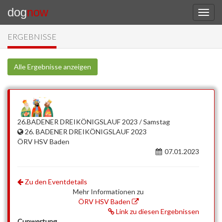
dog
now
ERGEBNISSE
Alle Ergebnisse anzeigen
26.BADENER DREIKÖNIGSLAUF 2023 / Samstag
26. BADENER DREIKÖNIGSLAUF 2023
ÖRV HSV Baden
07.01.2023
Zu den Eventdetails
Mehr Informationen zu
ÖRV HSV Baden
Link zu diesen Ergebnissen
Cupwertung