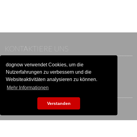
KONTAKTIERE UNS
dognow verwendet Cookies, um die
Wenn du bereits einen Account hast, melde dich bitte an.
Sonst besuche unser Hilfe- und Kontaktcenter:
Nutzerfahrungen zu verbessern und die
Zu
Hilfe und Kontakt
wechseln
Websiteaktivitäten analysieren zu können.
Mehr Informationen
BLEIB IN VERBINDUNG
Verstanden
EVENTSUCHE