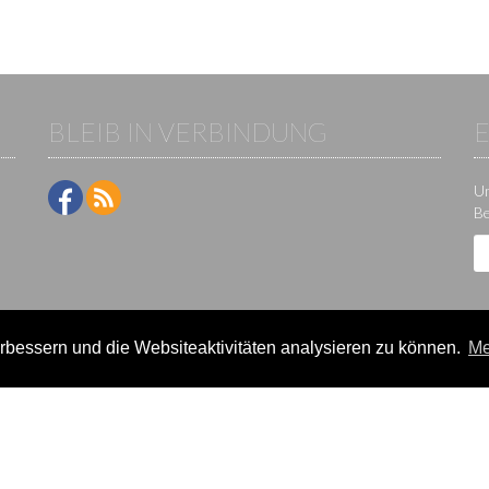
BLEIB IN VERBINDUNG
Um
Be
bessern und die Websiteaktivitäten analysieren zu können.
Me
ne-Plattform der KS IT-Services KG | Version:
29.5.1
|
Systemstatus
e / Veranstalter
Teilnehmer
lter-Lizenzen
Events
eldung
Ergebnisse
rein verwalten
Termine/Seminare