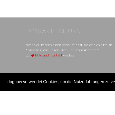
KONTAKTIERE UNS
Wenn du bereits einen Account hast, melde dich bitte an.
Sonst besuche unser Hilfe- und Kontaktcenter:
Zu
Hilfe und Kontakt
wechseln
dognow verwendet Cookies, um die Nutzerfahrungen zu ver
KS IT-Services KG
© 2013-2026 | dog
now
ist eine Onli
Unternehmen
Verein
Unternehmen
Veransta
Impressum
Onlinem
Nutzungsbedingungen / AGB
Einen Ve