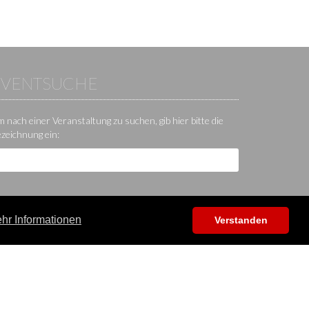
EVENTSUCHE
 nach einer Veranstaltung zu suchen, gib hier bitte die
zeichnung ein:
hr Informationen
Verstanden
Hilfe / Kontakt / Sonstiges
App
Kontakt
Hilfecenter