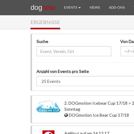
dog
now
EVENTS
NEWS
ADD-ONS
ERGEBNISSE
Suche
Von D
Anzahl von Events pro Seite
2. DOGmotion Icebear Cup 17/18 > 2
Sonntag
DOGmotion Ice Bear Cup 17/18
Agility-Lauf am 16.12.17