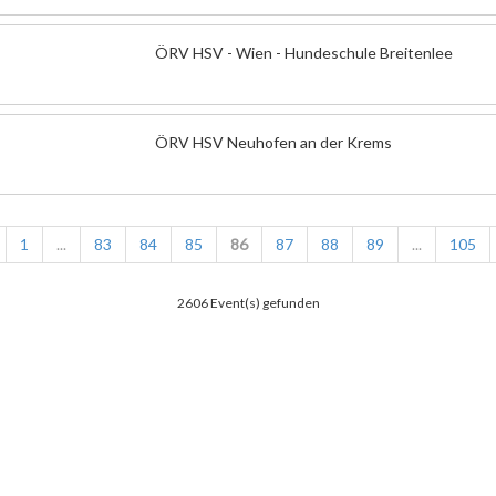
ÖRV HSV - Wien - Hundeschule Breitenlee
ÖRV HSV Neuhofen an der Krems
1
...
83
84
85
86
87
88
89
...
105
2606 Event(s) gefunden