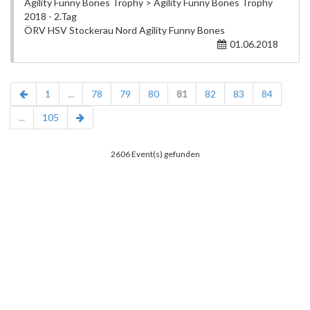
Agility Funny Bones Trophy > Agility Funny Bones Trophy
2018 - 2.Tag
ÖRV HSV Stockerau Nord Agility Funny Bones
01.06.2018
1
...
78
79
80
81
82
83
84
...
105
2606 Event(s) gefunden