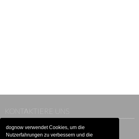
KONTAKTIERE UNS
dognow verwendet Cookies, um die
Wenn du bereits einen Account hast, melde dich bitte an.
Sonst besuche unser Hilfe- und Kontaktcenter:
Nutzerfahrungen zu verbessern und die