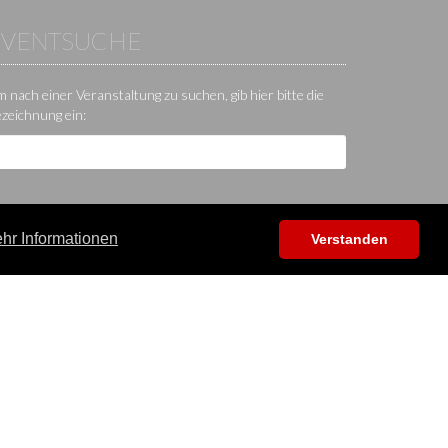
EVENTSUCHE
 nach einer Veranstaltung zu suchen, gib hier bitte die
zeichnung ein:
hr Informationen
Verstanden
Hilfe / Kontakt / Sonstiges
App
Kontakt
Hilfecenter
Forum
Shop