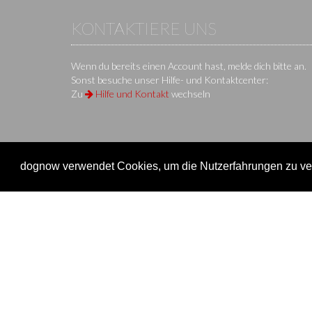
KONTAKTIERE UNS
Wenn du bereits einen Account hast, melde dich bitte an.
Sonst besuche unser Hilfe- und Kontaktcenter:
Zu
Hilfe und Kontakt
wechseln
dognow verwendet Cookies, um die Nutzerfahrungen zu ver
KS IT-Services KG
© 2013-2026 | dog
now
ist eine Onli
Unternehmen
Verein
Unternehmen
Veransta
Impressum
Onlinem
Nutzungsbedingungen / AGB
Einen Ve
Datenschutz
Überblic