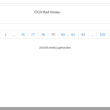
ÖGV Bad Vöslau
1
...
76
77
78
79
80
81
82
...
105
2610 Event(s) gefunden