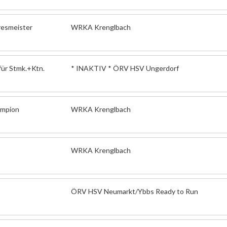
resmeister
WRKA Krenglbach
für Stmk.+Ktn.
* INAKTIV * ÖRV HSV Ungerdorf
ampion
WRKA Krenglbach
WRKA Krenglbach
ÖRV HSV Neumarkt/Ybbs Ready to Run