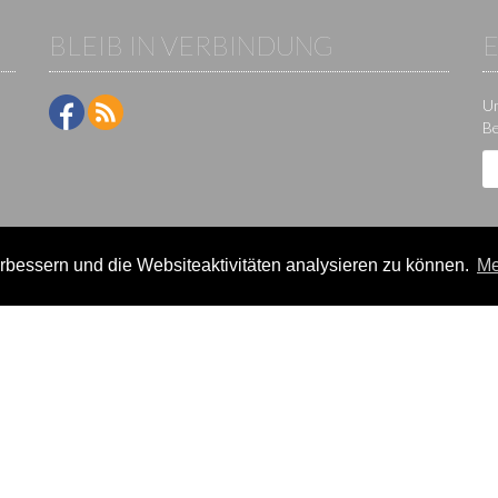
BLEIB IN VERBINDUNG
Um
Be
bessern und die Websiteaktivitäten analysieren zu können.
Me
ne-Plattform der KS IT-Services KG | Version:
29.5.1
|
Systemstatus
e / Veranstalter
Teilnehmer
lter-Lizenzen
Events
eldung
Ergebnisse
rein verwalten
Termine/Seminare
k
Statistikcenter
News