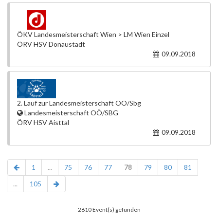
ÖKV Landesmeisterschaft Wien > LM Wien Einzel
ÖRV HSV Donaustadt
09.09.2018
2. Lauf zur Landesmeisterschaft OÖ/Sbg
Landesmeisterschaft OÖ/SBG
ÖRV HSV Aisttal
09.09.2018
1
...
75
76
77
78
79
80
81
...
105
2610 Event(s) gefunden