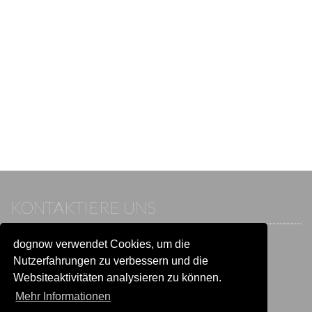
KONTAKTIERE UNS
dognow verwendet Cookies, um die
Wenn du bereits einen Account hast, melde dich bitte an.
Sonst besuche unser Hilfe- und Kontaktcenter:
Nutzerfahrungen zu verbessern und die
Zu
Hilfe und Kontakt
wechseln
Websiteaktivitäten analysieren zu können.
Mehr Informationen
BLEIB IN VERBINDUNG