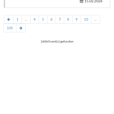
15.02.2026
1
...
4
5
6
7
8
9
10
...
105
2606 Event(s) gefunden