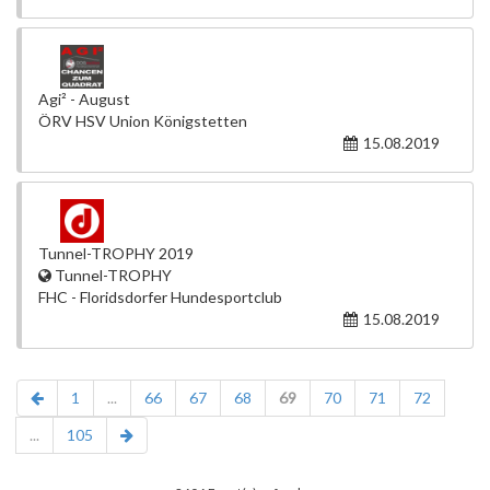
Agi² - August
ÖRV HSV Union Königstetten
15.08.2019
Tunnel-TROPHY 2019
Tunnel-TROPHY
FHC - Floridsdorfer Hundesportclub
15.08.2019
1
...
66
67
68
69
70
71
72
...
105