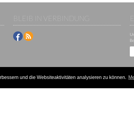
BLEIB IN VERBINDUNG
Um
Be
bessern und die Websiteaktivitäten analysieren zu können.
Me
ne-Plattform der KS IT-Services KG | Version:
29.5.1
|
Systemstatus
e / Veranstalter
Teilnehmer
lter-Lizenzen
Events
eldung
Ergebnisse
rein verwalten
Termine/Seminare
k
Statistikcenter
News