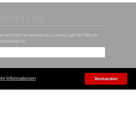
EVENTSUCHE
 nach einer Veranstaltung zu suchen, gib hier bitte die
zeichnung ein:
hr Informationen
Verstanden
Hilfe / Kontakt / Sonstiges
App
Kontakt
Hilfecenter
Forum
Shop