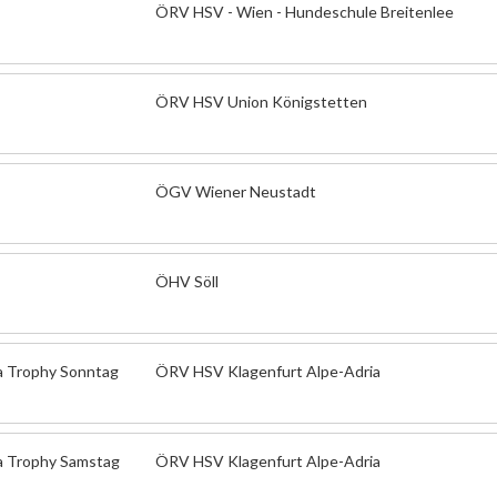
ÖRV HSV - Wien - Hundeschule Breitenlee
ÖRV HSV Union Königstetten
ÖGV Wiener Neustadt
ÖHV Söll
ia Trophy Sonntag
ÖRV HSV Klagenfurt Alpe-Adria
ia Trophy Samstag
ÖRV HSV Klagenfurt Alpe-Adria