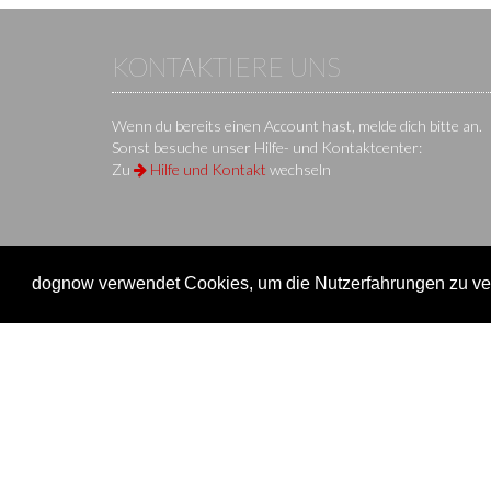
KONTAKTIERE UNS
Wenn du bereits einen Account hast, melde dich bitte an.
Sonst besuche unser Hilfe- und Kontaktcenter:
Zu
Hilfe und Kontakt
wechseln
dognow verwendet Cookies, um die Nutzerfahrungen zu ver
KS IT-Services KG
© 2013-2026 | dog
now
ist eine Onli
Unternehmen
Verein
Unternehmen
Veransta
Impressum
Onlinem
Nutzungsbedingungen / AGB
Einen Ve
Datenschutz
Überblic