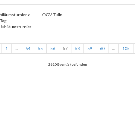
ubiläumsturnier >
ÖGV Tulln
 Tag
 Jubiläumsturnier
1
...
54
55
56
57
58
59
60
...
105
2610 Event(s) gefunden