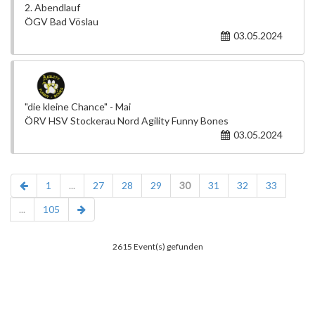
2. Abendlauf
ÖGV Bad Vöslau
03.05.2024
"die kleine Chance" - Mai
ÖRV HSV Stockerau Nord Agility Funny Bones
03.05.2024
1
...
27
28
29
30
31
32
33
...
105
2615 Event(s) gefunden