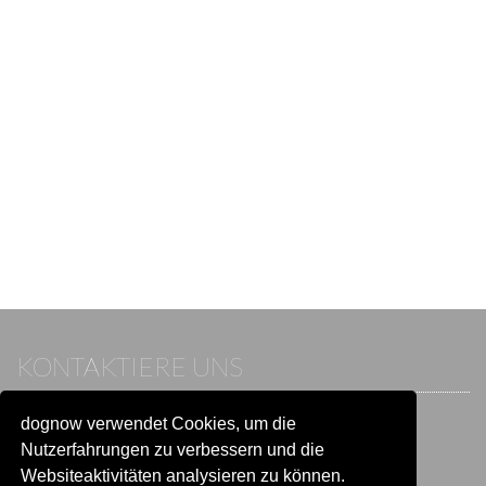
KONTAKTIERE UNS
dognow verwendet Cookies, um die
Wenn du bereits einen Account hast, melde dich bitte an.
Sonst besuche unser Hilfe- und Kontaktcenter:
Nutzerfahrungen zu verbessern und die
Zu
Hilfe und Kontakt
wechseln
Websiteaktivitäten analysieren zu können.