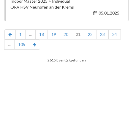
Indoor Master 2025 > Individual
ÖRV HSV Neuhofen an der Krems
05.01.2025
1
...
18
19
20
21
22
23
24
...
105
2615 Event(s) gefunden