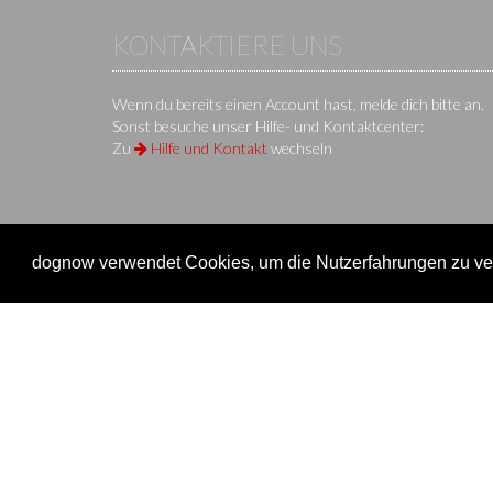
KONTAKTIERE UNS
Wenn du bereits einen Account hast, melde dich bitte an.
Sonst besuche unser Hilfe- und Kontaktcenter:
Zu
Hilfe und Kontakt
wechseln
dognow verwendet Cookies, um die Nutzerfahrungen zu ver
KS IT-Services KG
© 2013-2026 | dog
now
ist eine Onli
Unternehmen
Verein
Unternehmen
Veransta
Impressum
Onlinem
Nutzungsbedingungen / AGB
Einen Ve
Datenschutz
Überblic