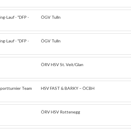
ing-Lauf - "DFP -
ÖGV Tulln
ing-Lauf - "DFP -
ÖGV Tulln
ÖRV HSV St. Veit/Glan
pportturnier Team
HSV FAST & BARKY – ÖCBH
ÖRV HSV Rottenegg