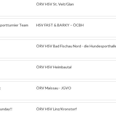
ÖRV HSV St. Veit/Glan
pportturnier Team
HSV FAST & BARKY – ÖCBH
ÖRV HSV Bad Fischau Nord - die Hundesporthall
ÖRV HSV Heimbautal
g
ÖRV Maissau - JGVO
Sunday!!
ÖRV HSV Linz/Kronstorf