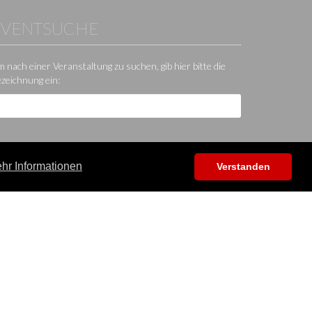
EVENTSUCHE
 nach einer Veranstaltung zu suchen, gib hier bitte die
zeichnung ein:
hr Informationen
Verstanden
Hilfe / Kontakt / Sonstiges
App
Kontakt
Hilfecenter
Forum
Shop