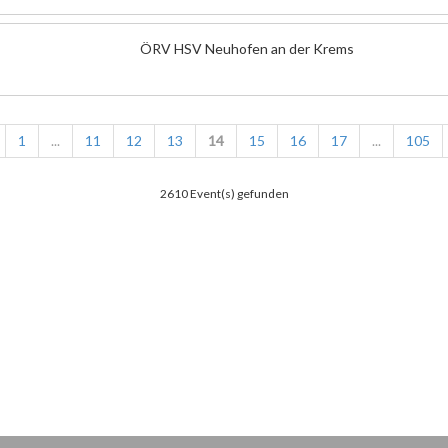
ÖRV HSV Neuhofen an der Krems
1
...
11
12
13
14
15
16
17
...
105
2610 Event(s) gefunden