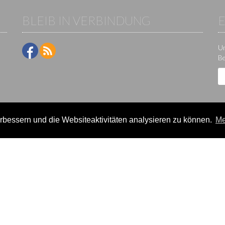
BLEIB IN VERBINDUNG
Um
Be
bessern und die Websiteaktivitäten analysieren zu können.
Me
ne-Plattform der KS IT-Services KG | Version:
29.5.1
|
Systemstatus
e / Veranstalter
Teilnehmer
lter-Lizenzen
Events
eldung
Ergebnisse
rein verwalten
Termine/Seminare
k
Statistikcenter
News