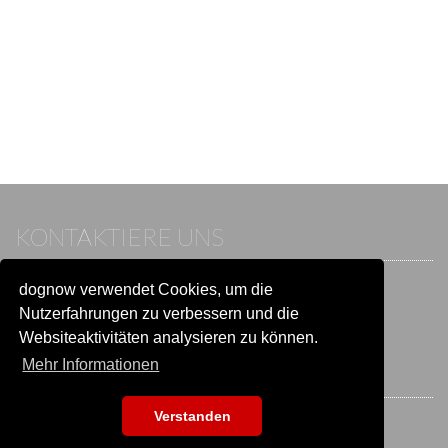
KONTAKTIERE UNS
dognow verwendet Cookies, um die
Wenn du bereits einen Account hast, melde dich bitte an.
Sonst besuche unser Hilfe- und Kontaktcenter:
Nutzerfahrungen zu verbessern und die
Zu
Hilfe und Kontakt
wechseln
Websiteaktivitäten analysieren zu können.
Mehr Informationen
BLEIB IN VERBINDUNG
Verstanden