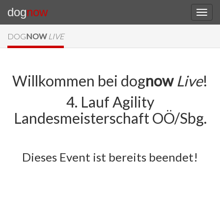
dog
now
DOG
NOW
LIVE
Willkommen bei dog
now
Live
!
4. Lauf Agility
Landesmeisterschaft OÖ/Sbg.
Dieses Event ist bereits beendet!