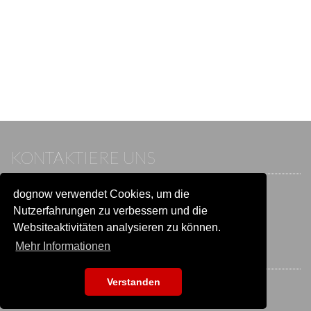
KONTAKTIERE UNS
dognow verwendet Cookies, um die
Wenn du bereits einen Account hast, melde dich bitte an.
Sonst besuche unser Hilfe- und Kontaktcenter:
Nutzerfahrungen zu verbessern und die
Zu
Hilfe und Kontakt
wechseln
Websiteaktivitäten analysieren zu können.
Mehr Informationen
BLEIB IN VERBINDUNG
Verstanden