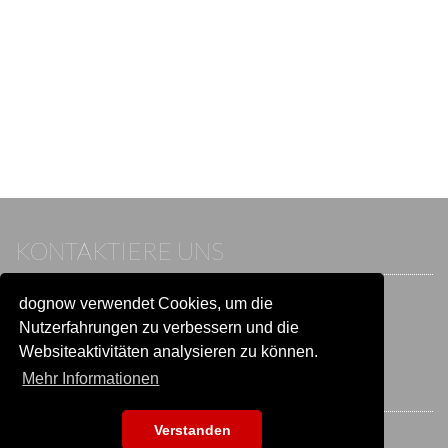
KONTAKTIERE UNS
dognow verwendet Cookies, um die
Wenn du bereits einen Account hast, melde dich bitte an.
Sonst besuche unser Hilfe- und Kontaktcenter:
Nutzerfahrungen zu verbessern und die
Zu
Hilfe und Kontakt
wechseln
Websiteaktivitäten analysieren zu können.
Mehr Informationen
BLEIB IN VERBINDUNG
Verstanden