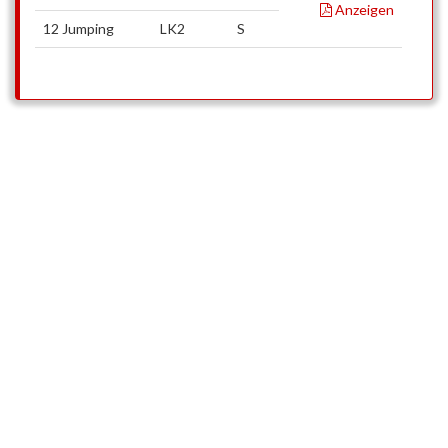
Anzeigen
12 Jumping
LK2
S