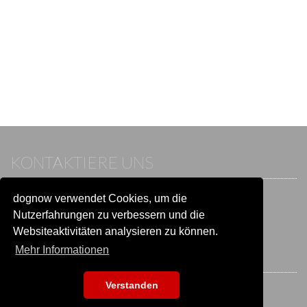
KONTAKTIERE UNS
dognow verwendet Cookies, um die
Wenn du bereits einen Account hast, melde dich bitte an.
Sonst besuche unser Hilfe- und Kontaktcenter:
Nutzerfahrungen zu verbessern und die
Zu
Hilfe und Kontakt
wechseln
Websiteaktivitäten analysieren zu können.
Mehr Informationen
BLEIB IN VERBINDUNG
Verstanden